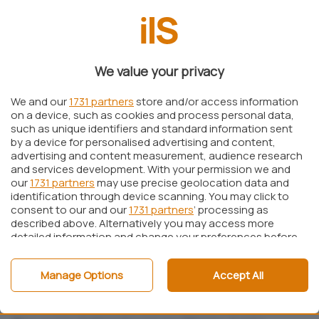
We value your privacy
We and our
1731 partners
store and/or access information
on a device, such as cookies and process personal data,
such as unique identifiers and standard information sent
by a device for personalised advertising and content,
advertising and content measurement, audience research
and services development. With your permission we and
our
1731 partners
may use precise geolocation data and
identification through device scanning. You may click to
consent to our and our
1731 partners
’ processing as
described above. Alternatively you may access more
detailed information and change your preferences before
consenting or to refuse consenting. Please note that
some processing of your personal data may not require
Manage Options
Accept All
your consent, but you have a right to object to such
processing. Your preferences will apply to this website only.
You can change your preferences or withdraw your
consent at any time by returning to this site and clicking