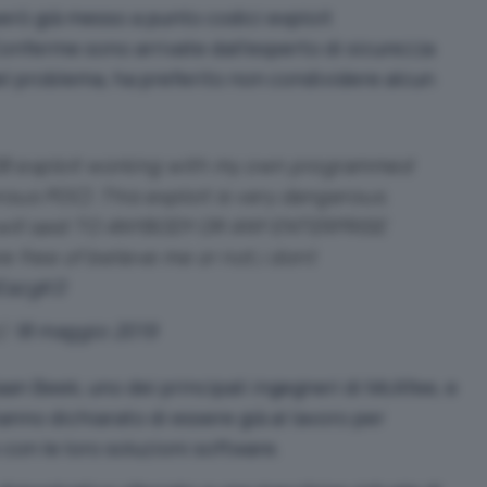
però già messo a punto codici exploit
onferme sono arrivate dall’esperto di sicurezza
del problema, ha preferito non condividere alcun
08 exploit working with my own programmed
rous POC).This exploit is very dangerous.
t will said TO ANYBODY OR ANY ENTERPRISE
e free of believe me or not,i dont
wEazgK0
n)
18 maggio 2019
aan Beek, uno dei principali ingegneri di McAfee, e
hanno dichiarato di essere già al lavoro per
 con le loro soluzioni software.