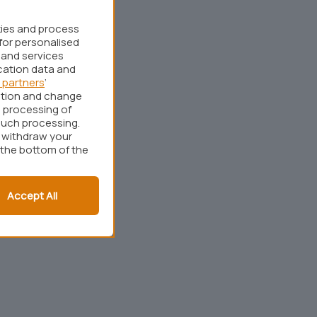
kies and process
for personalised
 and services
cation data and
 partners
’
ation and change
 processing of
such processing.
r withdraw your
 the bottom of the
Accept All