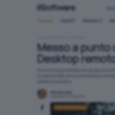
Bus
Trending:
ChatGPT
Windows 11
QN
HOME
SICUREZZA
WINDOWS
Messo a punto co
Desktop remot
Si avvicina la possibilità che gruppi di cri
scoperta nelle versioni di Desktop remot
sistema operativo.
Michele Nasi
Pubblicato il 21 mag 2019
Patch management