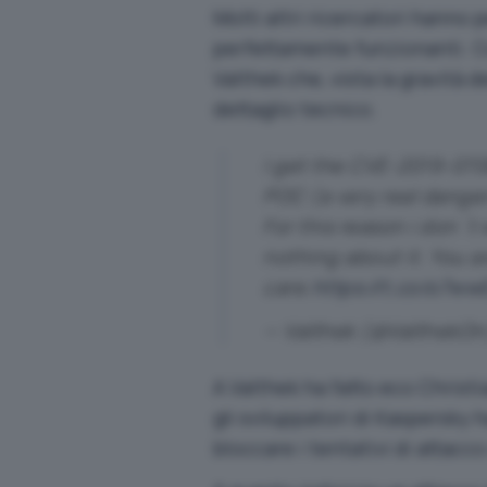
Molti altri ricercatori hanno 
perfettamente funzionanti. C
Valthek che, vista la gravità 
dettaglio tecnico.
I get the CVE-2019-07
POC (a very real dange
For this reason i don´
nothing about it. You ar
care.
https://t.co/o7w
— Valthek (@ValthekO
A Valthek ha fatto eco Christi
gli sviluppatori di Kaspersky 
bloccare i tentativi di attacco