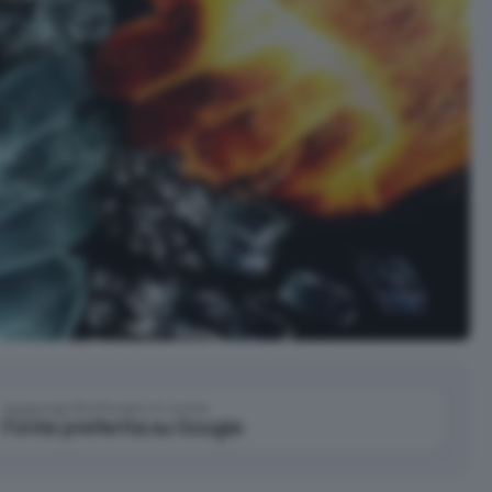
Aggiungi IlSoftware.it come
Fonte preferita su Google