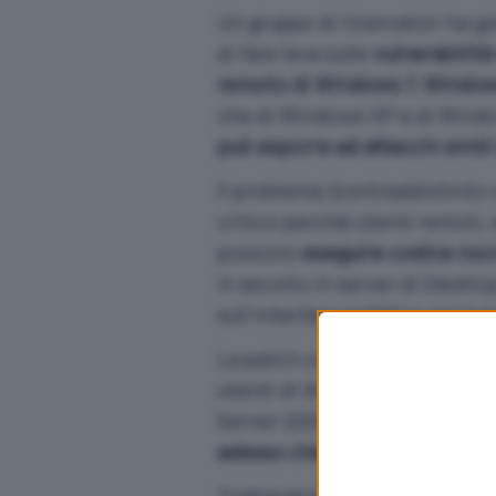
Un gruppo di ricercatori ha gi
di fare leva sulle
vulnerabilit
remoto di Windows 7, Window
che di Windows XP e di Wind
può esporre ad attacchi simil
Il problema (contraddistinto c
critico perché utenti remoti, 
possono
eseguire codice noc
in ascolto in server di Deskto
sull’interfaccia WAN e raggiung
La patch correttiva è stata ril
utenti di Windows 7, Window
Server 2003 e Windows XP son
adesso che cominciano a diffon