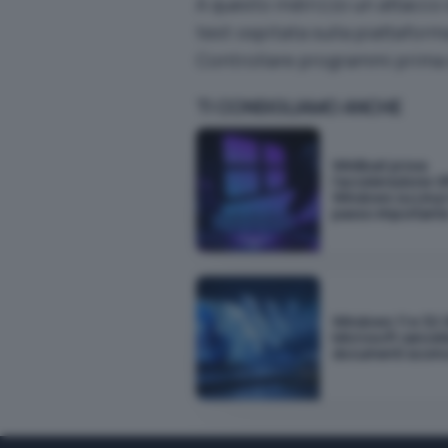
A questo indirizzo
un attacco 
test ospitata sulla piattafor
Controllare programmi prima 
TI CONSIGLIAMO ANCHE
WinBoat prova
l'accelerazione G
Windows su Linux 
passo important
Windows 11 e 32 
Microsoft cancella
documenti scom