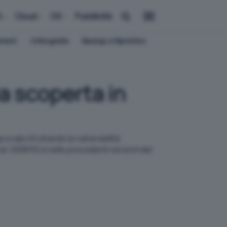
i
Cloud
OS
Pubblicità
ement
Crittografia
Backup e Ripristino
la scoperta in
a scala sfruttando la vulnerabilità
r 2008 R2 e nelle precedenti versioni del