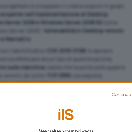
à progettato e sviluppato il codice exploit in grado
à scoperte nell’implementazione di Desktop
s Server 2008 e Windows Server 2008 R2
(oltre
ows Server 2003):
Vulnerabilità in Desktop remoto
i a WannaCry
.
on l’identificativo
CVE-2019-0708
) è davvero
senza effettuare alcun tipo di autenticazione,
ivo sulla macchina
: basta che la porta sulla quale è
p remoto (di solito
TCP 3389
) sia esposta
ibile dall’IP pubblico.
Continue 
asciata da Microsoft lo scorso 14 maggio e tutti gli
s Server 2008, Windows Server 2008 R2, Windows
o invitati ad applicarla quanto prima,
soprattutto
dersi i codici exploit per sfruttarla
.
We value your privacy