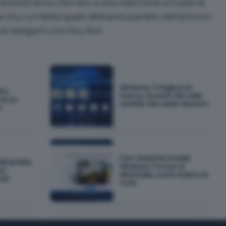
dimostrativo sferrato a una macchina virtuale di
ma
Any.run
della quale abbiamo parlato nell’articolo
di eseguirli con Any.Run
.
Windows 11 migliora la
PU:
ricerca: troverà i file nelle
fa un
cartelle che usate davvero
e
Foto OneDrive invade
GB di RAM:
Windows 11 e non si
 i
disinstalla: come stanno le
odi
cose