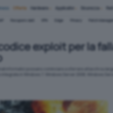
iness
Offerte
Hardware
Applicativi
Sicurezza
Ret
AP
Recupero dati
VPN
Edge
Privacy
Patch Manag
dice exploit per la fal
o
minali informatici possano cominciare a sferrare attacchi su larg
o integrate in Windows 7, Windows Server 2008, Windows Serve