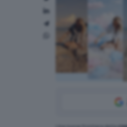
Una nuova frontiera della
crea