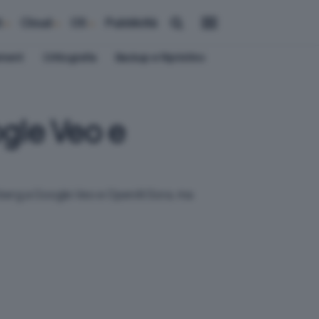
i
Cloud
OS
Pubblicità
ement
Crittografia
Backup e Ripristino
gle Veo e
kerberg a Google Veo e OpenAI Sora, ma