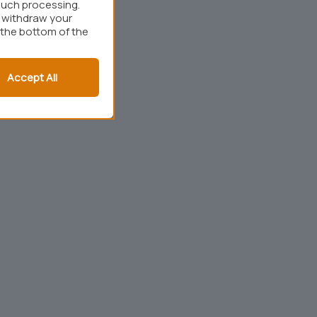
such processing.
r withdraw your
 the bottom of the
Accept All