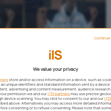
Continue 
We value your privacy
tners
store and/or access information on a device, such as coo
as unique identifiers and standard information sent by a device 
ntent, advertising and content measurement, audience research
your permission we and our
1731 partners
may use precise geolo
ugh device scanning. You may click to consent to our and our
1731
ibed above. Alternatively you may access more detailed inform
fore consenting or to refuse consenting. Please note that some