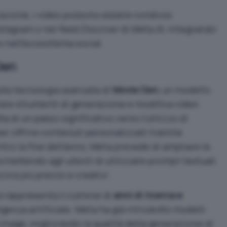
azione, i video possono essere condivisi
stagram o nel feed Discover di Meta.AI, integrando
o nell’ecosistema social.
Gen
ulla tecnologia avanzata di
Movie Gen
, un modello
rare strumenti di generazione e modifica video
ta di un passo significativo verso l’utilizzo di
er offrire contenuti personalizzati tramite
Entro la fine dell’anno, Meta prevede di ampliare le
rmettendo agli utenti di utilizzare prompt testuali
cora più precisi e creativi.
tà rappresenta il culmine di
anni di ricerca e
igenza artificiale. Meta ha già introdotto modelli
age, migliorando la qualità della generazione di