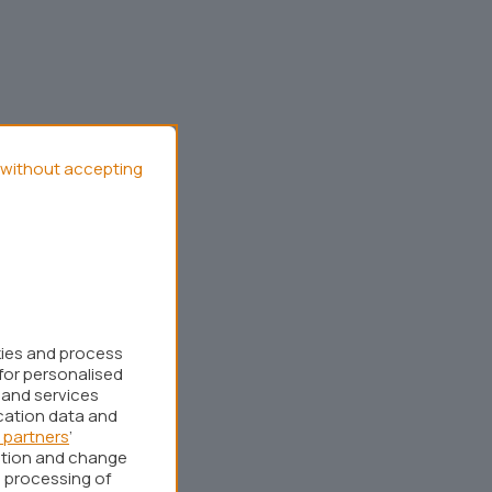
without accepting
kies and process
for personalised
 and services
cation data and
 partners
’
ation and change
 processing of