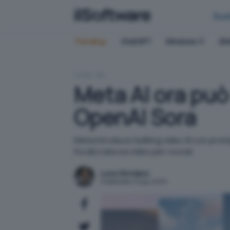
Bus
Trending:
ChatGPT
Windows 11
QN
HOME
IA
Meta AI ora può
OpenAI Sora
Meta introduce l'editing video AI con pro
focalizzata sui video per i social.
Luca Giordano
Pubblicato il 12 giu 2025