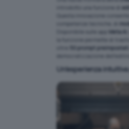
introdotto una funzione di
edi
Questa innovazione consente
competenze tecniche, di
mod
Disponibile sulle app
Meta AI
la funzione permette di trasf
oltre
50 prompt preimpostati
democratizzazione dell’editi
Un’esperienza intuitiva 