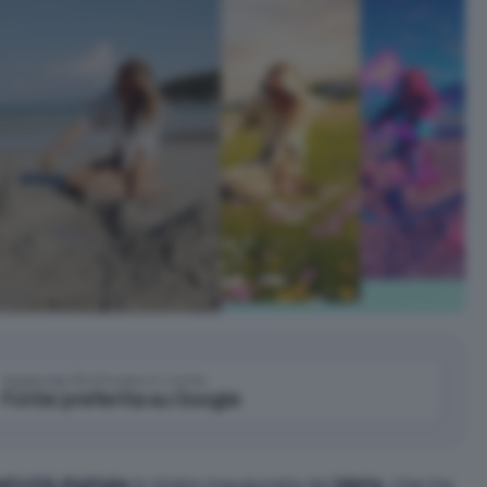
Aggiungi IlSoftware.it come
Fonte preferita su Google
tività digitale
è stata inaugurata da
Meta
, che ha