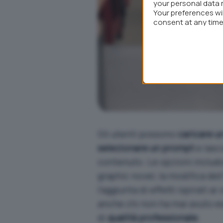
your personal data 
Your preferences wi
consent at any time 
webpage.
Gli utenti possono
caricare u
selezionare un prompt
e lasci
contenuto. Le opzioni includo
graphic novel, la modifica de
l’aggiunta di effetti ispirati a
anche chi non ha mai avuto es
di
qualità professionale
.