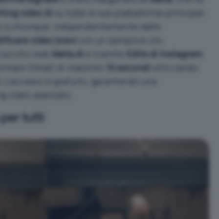
ting video AI
su tutte le sue piattaforme principali.
 a chiunque, indipendentemente dalle
ificare video brevi
con un semplice clic.
, sul sito web
Meta.AI
e tramite
Edits di Instagram
,
ormare filmati di massimo
10 secondi
utilizzando
. L’accesso è gratuito, garantendo una
ng video avanzato.
per tutti