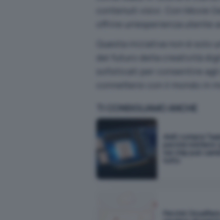
contenuti visivi. Con Movie G
offrire un’esperienza utente a
Questa iniziativa non è solo
del futuro della creatività di
sofisticati per consentire agli
connettersi con il mondo in mo
TI CONSIGLIAMO ANCHE
AMD compra Taal
perché mettere i 
nel chip può cam
tutto
Perché Cloudflar