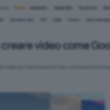
iness
Offerte
Hardware
Applicativi
Sicurezza
Ret
AP
Recupero dati
VPN
Edge
Privacy
Patch Manag
 creare video come Goo
mpt creativi per trasformare brevi video: è la risposta di Zuc