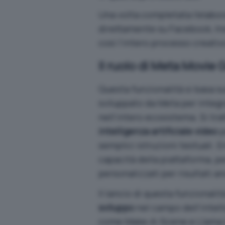
Una volta completata l’elabor
direttamente su Facebook, In
così l’intero processo creativ
Il ruolo di Meta Movie 
Questa funzionalità si basa s
sviluppato da Meta per integ
nell’intero ecosistema. Si trat
intelligenza artificiale video
p
semplici istruzioni testuali. 
capacità della piattaforma, pe
personalizzati per risultati an
Il lancio di questa funzionali
sviluppo
nel campo dell’intell
come Make-A-Scene e Llama Im