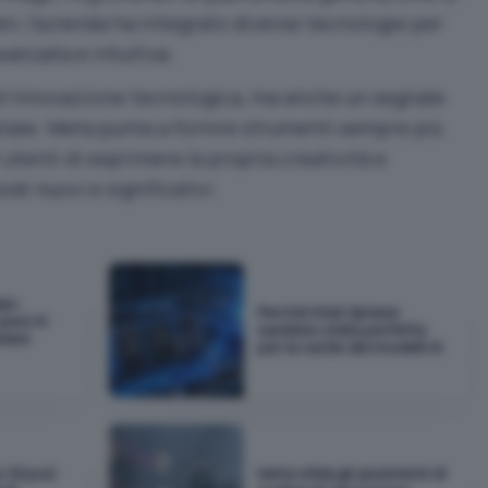
en, l’azienda ha integrato diverse tecnologie per
vanzata e intuitiva.
 un’innovazione tecnologica, ma anche un segnale
gitale. Meta punta a fornire strumenti sempre più
 utenti di esprimere la propria creatività e
di nuovi e significativi.
as:
Perché Intel Optane
pesi AI
sarebbe stata perfetta
biare
per la cache dei modelli AI
e OS può
Meta sfida gli assistenti di