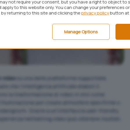
may not require your consent, but you have a right to object to 
ll apply to this website only. You can change your preferences o
by returning to this site and clicking the
privacy policy
button at
Manage Options
n video
su una delle piattaforme supportate,
are che l’intelligenza artificiale elabori il
no la trasformazione di video in stili come
ll’illuminazione per creare atmosfere specifiche o
i videogiochi. Grazie a un’interfaccia user-friendly,
perienza nell’editing video può ottenere risultati