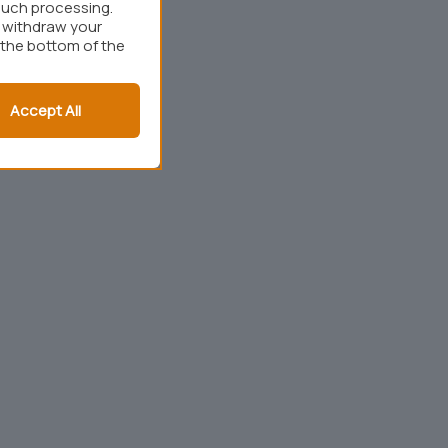
such processing.
r withdraw your
 the bottom of the
Accept All