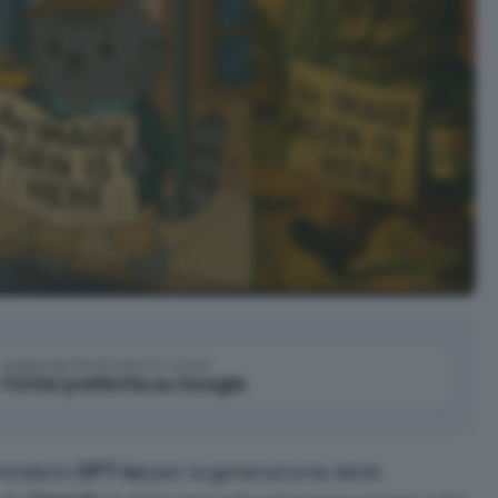
Aggiungi IlSoftware.it come
Fonte preferita su Google
l modello
GPT-4o
per la generazione delle