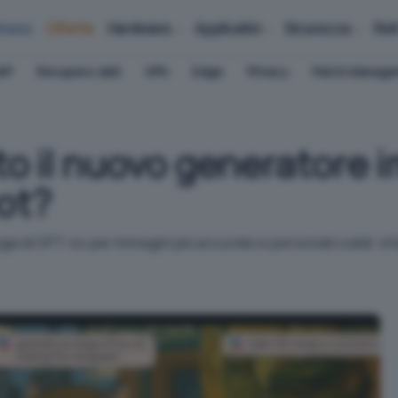
iness
Offerte
Hardware
Applicativi
Sicurezza
Ret
AP
Recupero dati
VPN
Edge
Privacy
Patch Manag
to il nuovo generatore 
ot?
ogia di GPT-4o per immagini più accurate e personalizzabili, 