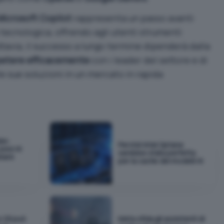
Microsoft Copilot
rappresenta un passo avanti
 tecnologica, offrendo agli utenti strumenti
tavia, il successo a lungo termine dipenderà dalla
etere efficacemente
con i leader del settore e di
le sue soluzioni in un mercato in rapida
as:
Perché Intel Optane
pesi AI
sarebbe stata perfetta
biare
per la cache dei modelli AI
e OS può
Meta sfida gli assistenti di