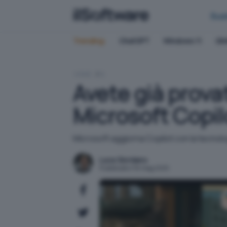
Bus
Trending:
ChatGPT
Windows 11
QN
HOME
IA
Avete già prova
Microsoft Copil
Microsoft aggiorna Copilot con la tecnol
Luca Giordano
Pubblicato il 16 mag 2025