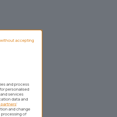
without accepting
kies and process
for personalised
 and services
cation data and
 partners
’
ation and change
 processing of