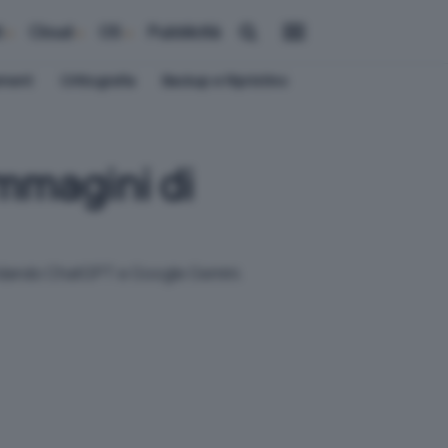
i
Cloud
OS
Pubblicità
ement
Crittografia
Backup e Ripristino
immagini di
sfidando ChatGPT e Google Gemini.