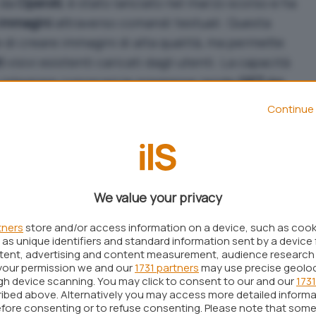
 da
OpenAI
, è stato lanciato nel marzo scorso e ha
immagini
attraverso comandi testuali. Questa
di creare immagini di alta qualità, ma permette
i
visivi esistenti caricati dagli utenti. La capacità
e integrare conoscenze pregresse rende
GPT-4o
tente.
Continue 
gini Copilot: cosa cambia
i utenti di
Microsoft Copilot
possono ora
alità avanzate:
We value your privacy
ile e preciso all’interno delle immagini
tners
store and/or access information on a device, such as coo
generate tramite istruzioni testuali
as unique identifiers and standard information sent by a device 
mplesse
ntent, advertising and content measurement, audience research
a di immagini preesistenti
your permission we and our
1731 partners
may use precise geolo
ugh device scanning. You may click to consent to our and our
1731
ibed above. Alternatively you may access more detailed inform
Microsoft rimane in una posizione di
fore consenting or to refuse consenting. Please note that some