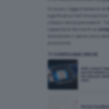
Di sicuro, l’aggiornamento di
significativo nell’innovazione
creativi senza precedenti. Tut
capacità di Microsoft di
comp
dimostrare il valore unico del
evoluzione.
TI CONSIGLIAMO ANCHE
AMD compra Taal
perché mettere i 
nel chip può cam
tutto
Perché Cloudflar