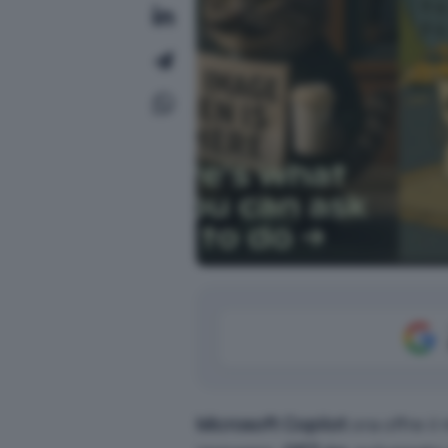
Microsoft Copilot
ora offre i