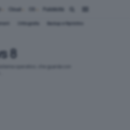
i
Cloud
OS
Pubblicità
ement
Crittografia
Backup e Ripristino
ws 8
 sistema operativo, che guarda con
..