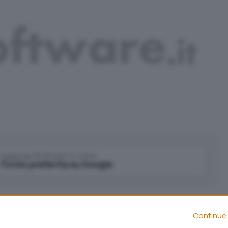
Aggiungi IlSoftware.it come
Fonte preferita su Google
lare, finalmente, di
Windows 8.
Se fino ad oggi le
Continue 
ma operativo, che guarda con convinzione anche ai