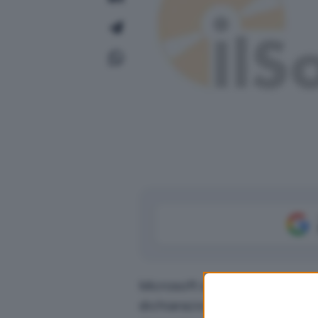
Microsoft sembra pronta a par
dichiarazioni sul nuovo siste