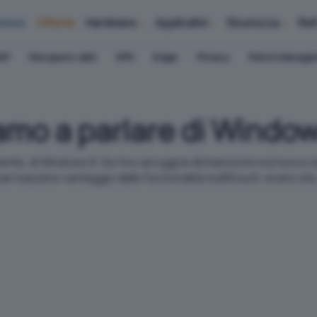
iness
Offerte
Hardware
Applicativi
Sicurezza
Ret
AP
Recupero dati
VPN
Edge
Privacy
Patch Manag
iamo a parlare di Windo
ente, di Windows 8. Se fino ad oggi le dichiarazioni sul nuovo
rae massimo vantaggio dalle funzionalità multitouch, erano sta.