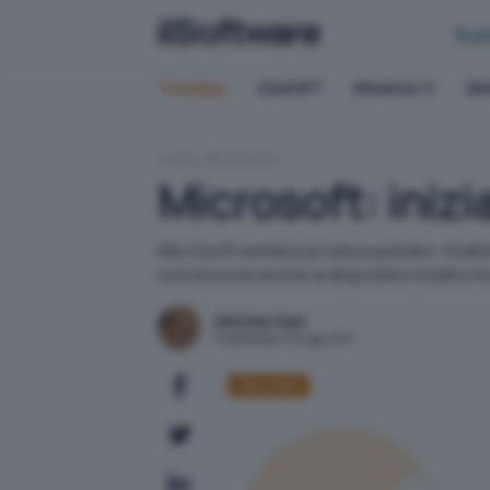
Bus
Trending:
ChatGPT
Windows 11
QN
HOME
WINDOWS
Microsoft: iniz
Microsoft sembra pronta a parlare, finalm
convinzione anche ai dispositivi mobili e t
Michele Nasi
Pubblicato il 16 ago 2011
Microsoft