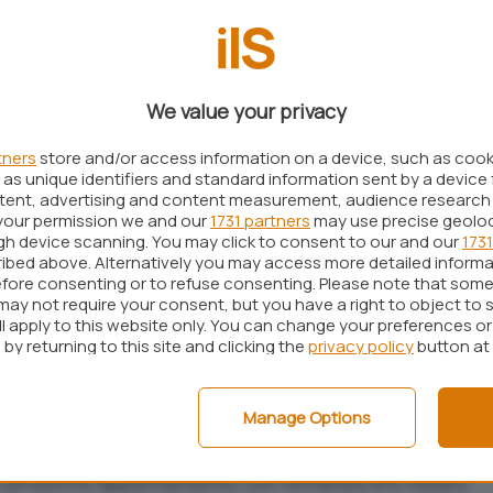
simo vantaggio dalle funzionalità multitouch, erano
crosoft ha ufficialmente varato un nuovo blog –
ato a coloro che vorranno sviluppare applicazioni
We value your privacy
 settimane fa (ved.
quest’articolo
), Windows 8
tners
store and/or access information on a device, such as coo
dware di Windows 7 e ne verrà distribuita una
pre-
as unique identifiers and standard information sent by a device 
ntent, advertising and content measurement, audience research
your permission we and our
1731 partners
may use precise geolo
ugh device scanning. You may click to consent to our and our
1731
n tutti coloro che, nei prossimi mesi, proveranno la
ibed above. Alternatively you may access more detailed inform
a dichiarato Steven Sinofsky sul neonato blog.
fore consenting or to refuse consenting. Please note that some
may not require your consent, but you have a right to object to 
dei post per informare circa lo stato di
ll apply to this website only. You can change your preferences o
 Il primo obiettivo resta quello di garantire massima
by returning to this site and clicking the
privacy policy
button at
rdware attualmente supportato da Windows 7: sono
enze del sistema operativo che sono state già
Manage Options
o di Redmond.
il prossimo appuntamento con Windows 8 è fissato