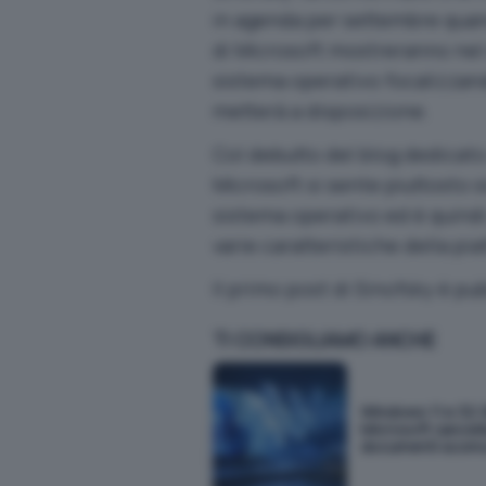
in agenda per settembre quand
di Microsoft mostreranno nel 
sistema operativo focalizzand
metterà a disposizione.
Col debutto del blog dedicato
Microsoft si sente piuttosto si
sistema operativo ed è quindi
varie caratteristiche della piat
Il primo post di Sinofsky è pu
TI CONSIGLIAMO ANCHE
Windows 11 e 32 
Microsoft cancella
documenti scom