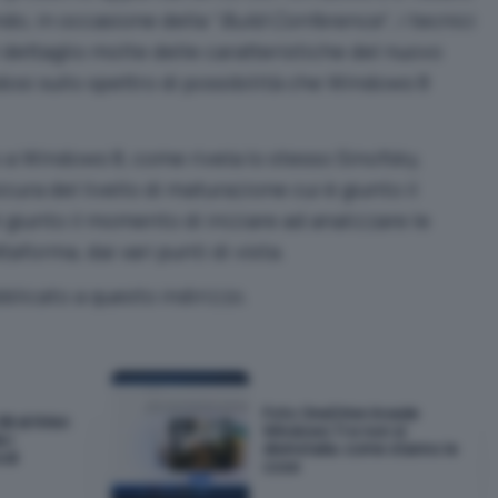
o, in occasione della “
Build Conference
“, i tecnici
dettaglio molte delle caratteristiche del nuovo
osi sullo spettro di possibilità che Windows 8
 a Windows 8, come rivela lo stesso Sinofsky,
cura del livello di maturazione cui è giunto il
 giunto il momento di iniziare ad analizzare le
taforma, dai vari punti di vista.
bblicato
a questo indirizzo.
Foto OneDrive invade
GB di RAM:
Windows 11 e non si
 i
disinstalla: come stanno le
odi
cose