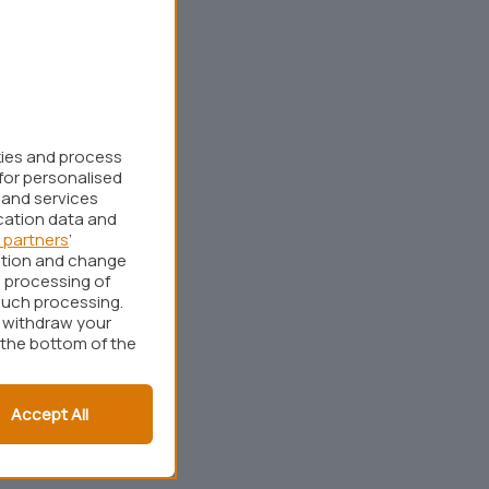
kies and process
for personalised
 and services
cation data and
 partners
’
ation and change
 processing of
such processing.
r withdraw your
 the bottom of the
Accept All