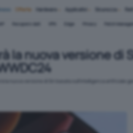
iness
Offerte
Hardware
Applicativi
Sicurezza
Ret
AP
Recupero dati
VPN
Edge
Privacy
Patch Manag
 la nuova versione di Si
a WWDC24
a nuova versione di Siri basata sull'intelligenza artificiale gen