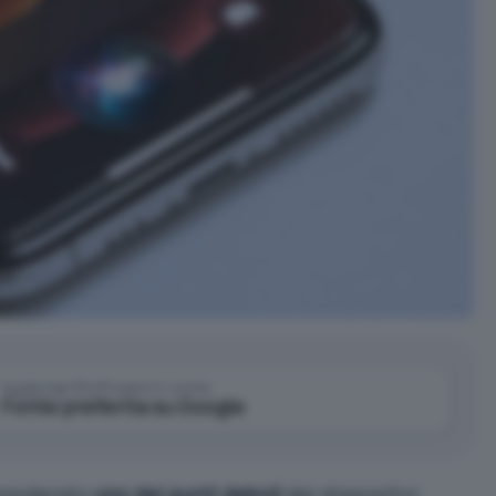
Aggiungi IlSoftware.it come
Fonte preferita su Google
nsiderato
uno dei punti deboli
dei dispositivi