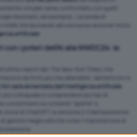
sistente virtuale viene confrontato con quelli
ogle Assistant, ad esempio). L’azienda di
 infatti sta lavorando ad una nuova versione molto
genza artificiale
.
i con i poteri dell’AI alla WWDC24: le
l’
ultimo report
del
The New York Times
, che
mazioni da fonti più che attendibili. Nell’articolo si
 Siri sarà alimentata dall’intelligenza artificiale
 più colloquiale e comprendere più tipi di
che concentrarsi su richieste “aperte” e
 clone di ChatGPT, la versione 2.0 dell’assistente
o di gestire meglio attività come l’impostazione di
 promemoria.