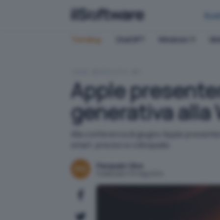
Bus
Trending:
ChatGPT
Windows 11
QN
HOME
APPLICATIVI
IA
Apple presenterà
generativa all
Alla conferenza di giugno Apple presenterà l
smart, preciso e colloquiale.
Pasquale Oliva
Pubblicato il 13 mag 2024