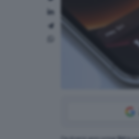
Da diversi anni ormai
Siri
è co