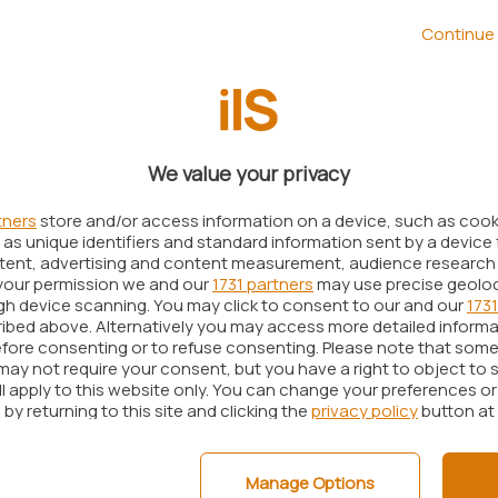
rma che l’intelligenza artificiale generativa è una
Continue 
all’interno di Apple e che l’upgrade di Siri sarebbe
23. La svolta sarebbe stata spinta principalmente
annandrea
, due dirigenti di spicco del colosso di
mente testato
ChatGPT
e averne riconosciuto le
We value your privacy
tners
store and/or access information on a device, such as coo
as unique identifiers and standard information sent by a device 
ntent, advertising and content measurement, audience research
your permission we and our
1731 partners
may use precise geolo
ugh device scanning. You may click to consent to our and our
1731
ibed above. Alternatively you may access more detailed inform
fore consenting or to refuse consenting. Please note that some
may not require your consent, but you have a right to object to 
ll apply to this website only. You can change your preferences o
by returning to this site and clicking the
privacy policy
button at
Manage Options