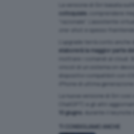
La versione di Siri basata sul
colloquiale
, comprendere megl
“razionale”. L’assistente virt
one-shot
, e spesso fraintende
L’upgrade terrà conto anche 
elaborerà la maggior parte de
inoltrare i comandi al cloud. 
vincoli di un sistema on-device
dispositivi compatibili con i
iPhone di ultima generazione
La nuova versione di Siri così
ChatGPT
) e gli altri aggiorn
10 giugno
, durante il keynote
TI CONSIGLIAMO ANCHE