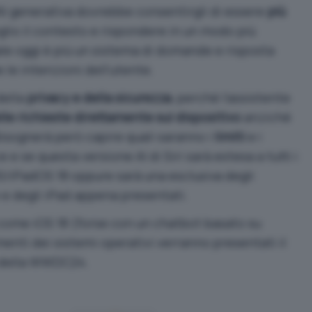
l’AI generativa dovrebbe consentirgli di essere
più
io il contesto e rispondere in un modo più
uale oggi è più un sistema di domande e risposta
 le intenzioni dell’utente.
della
privacy e della sicurezza
, perché l’assistente
lle richieste direttamente sul dispositivo
anziché
Bisognerà però capire quali saranno i
limiti
e i
 e se questa versione AI di Siri sarà estesa a tutti i
OS/iPadOS 18 oppure sarà una esclusiva degli
 e degli
iPad appena presentati
.
 come iOS 18 (
forse con un chatbot basato su
amenti dei sistemi operativi verranno presentati il
 della
WWDC24
.