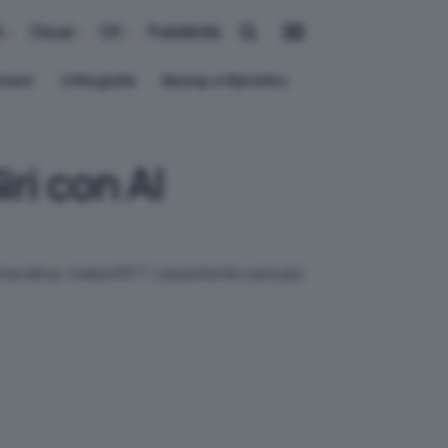
i
Cloud
OS
Pubblicità
ement
Crittografia
Backup e Ripristino
ri con AI
erativa, rivela il NYT. L'assistente sarà più