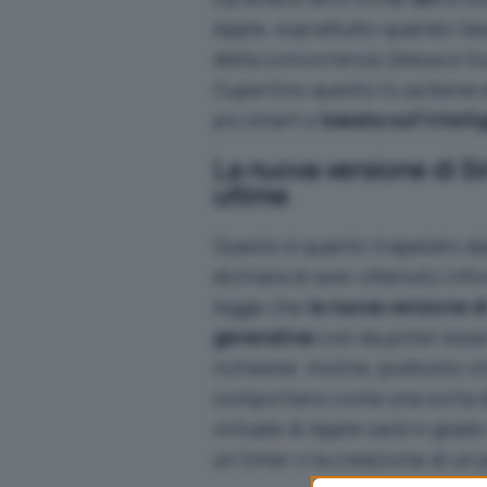
Apple, soprattutto quando l’as
della concorrenza (Alexa e Go
Cupertino questo lo sa bene e
più smart e
basata sull’intelli
La nuova versione di Sir
ultime
Questo è quanto trapelato dal
dichiara di aver ottenuto infor
legge che
la nuova versione di
generativa
così da poter esser
richieste. Inoltre, piuttosto 
comportarsi come una sorta di
virtuale di Apple sarà in grad
un timer o la creazione di un