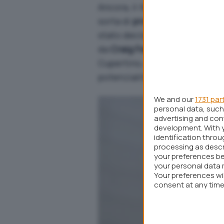
Ancora, il
New York Times
affe
sorta di
progetto tentacolare
stato deciso già ad inizio 20
da
Craig Federighi e John Gi
Cupertino, dopo aver ampia
potenzialità.
We and our
1731 par
personal data, such 
advertising and co
development. With 
identification thro
processing as descr
your preferences be
your personal data 
Your preferences wi
consent at any time 
webpage.