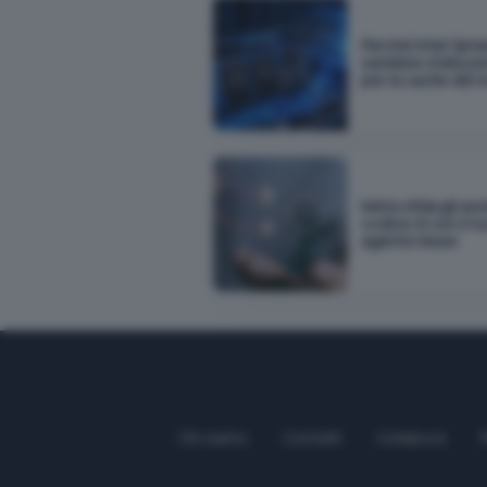
Perché Intel Opt
sarebbe stata pe
per la cache dei m
Meta sfida gli ass
codice AI con il n
agente Muse
Chi siamo
Contatti
Collabora