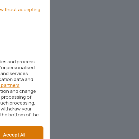
without accepting
kies and process
for personalised
 and services
cation data and
 partners
’
ation and change
 processing of
such processing.
r withdraw your
 the bottom of the
Accept All