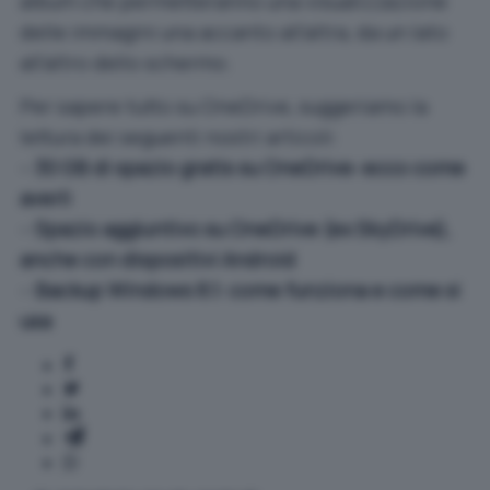
album che permetteranno una visualizzazione
delle immagini una accanto all’altra, da un lato
all’altro dello schermo.
Per sapere tutto su OneDrive, suggeriamo la
lettura dei seguenti nostri articoli:
–
30 GB di spazio gratis su OneDrive: ecco come
averli
–
Spazio aggiuntivo su OneDrive (ex SkyDrive),
anche con dispositivi Android
–
Backup Windows 8.1: come funziona e come si
usa