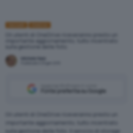
Microsoft
OneDrive
Gli utenti di OneDrive riceveranno presto un
importante aggiornamento, tutto incentrato
sulla gestione delle foto.
Michele Nasi
Pubblicato il 29 gen 2015
Aggiungi IlSoftware.it come
Fonte preferita su Google
Gli utenti di OneDrive riceveranno presto un
importante aggiornamento, tutto incentrato
sulla gestione delle foto. Il servizio di storage