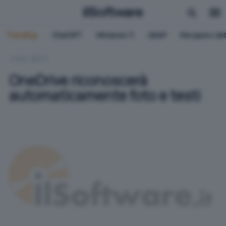
Trending:
ChatGPT
Windows 11
QNAP
Recupero dat
HOME
RETI
OneDrive riconoscerà
automaticamente foto e testi