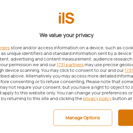
ultralarga in Italia: primi dati di copertura
CN
.
ificati come VHCN (
Very High Capacity Network
)
e non devono necessariamente assicurare 150
We value your privacy
tners
store and/or access information on a device, such as coo
 potenziali minacce che potrebbero paventarsi
as unique identifiers and standard information sent by a device 
ll’eventuale rete unica nazionale dovesse essere
ntent, advertising and content measurement, audience research
your permission we and our
1731 partners
may use precise geolo
ieri
. Il riferimento che si coglie tra le righe è la
ugh device scanning. You may click to consent to our and our
1731
esi e statunitensi in FiberCop e, ad esempio,
ibed above. Alternatively you may access more detailed inform
fore consenting or to refuse consenting. Please note that some
elle quote di Enel in Open Fiber da parte del fondo
may not require your consent, but you have a right to object to 
ll apply to this website only. You can change your preferences o
by returning to this site and clicking the
privacy policy
button at
 dal Governo italiano ma, come sapete, in futuro
sanini. Open Fiber è al momento equamente
a Depositi e Prestiti (CdP) controllata per larga
Manage Options
mia e delle Finanze e per circa il 16% da diverse