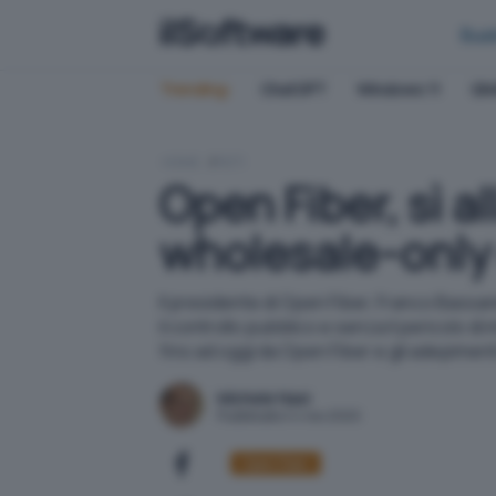
Bus
Trending:
ChatGPT
Windows 11
QN
HOME
RETI
Open Fiber, sì a
wholesale-only
Il presidente di Open Fiber, Franco Bassanin
il controllo pubblico e senza il pericolo di
fino ad oggi da Open Fiber e gli adepimenti
Michele Nasi
Pubblicato il 4 nov 2020
Open Fiber