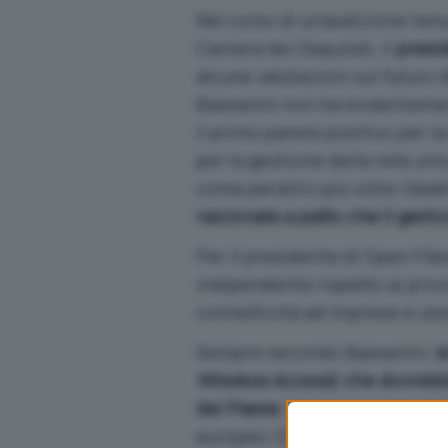
Nel corso di un’audizione ten
Camera dei Deputati, il
presi
alcune valutazioni sul futuro 
Bassanini non ha evidenteme
il primo parere positivo per la
per la gestione della rete uni
come peraltro più volte ribad
nazionale a patto che il gest
Per il presidente di Open Fi
indipendente rispetto ai provi
connettività ad imprese e uten
Sempre secondo Bassanini,
l
Wireless Access
) che dovrebbe
del Paese
. Una posizione, di
europeo (
Organismo dei regol