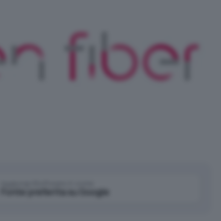
Aggiungi IlSoftware.it come
Fonte preferita su Google