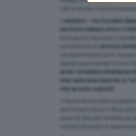
fondazioni bancarie.
CdP è anche in prima linea pe
L’
obiettivo – ha ricordato Bass
territorio italiano entro il 20
di proporre l’accesso in banda
connettività un
servizio unive
I problemi burocratici restano 
digitalizzazione dell’intero 
dover richiedere direttamente
rete nelle aree bianche (o “a 
che ne sono scaturiti
.
“
Il lavoro burocratico è spess
dell’infrastruttura in fibra ottic
passi da fare per rendere più s
infrastrutture per le telecomuni