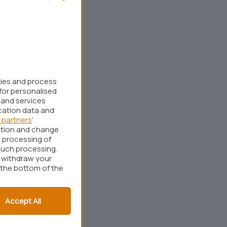
kies and process
for personalised
 and services
cation data and
 partners
’
ation and change
 processing of
such processing.
r withdraw your
 the bottom of the
Accept All