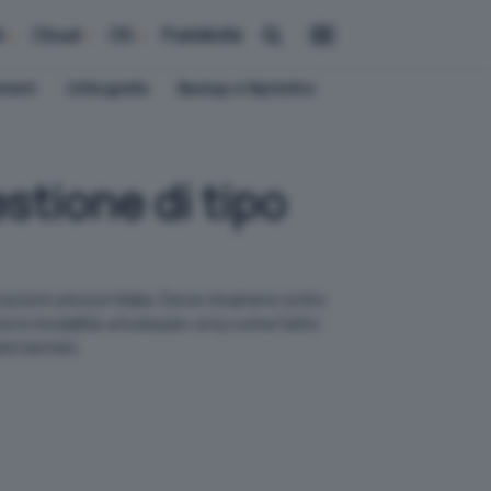
i
Cloud
OS
Pubblicità
ement
Crittografia
Backup e Ripristino
estione di tipo
cazioni unica in Italia. Deve rimanere sotto
re in modalità
wholesale-only
come fatto
mi termini.