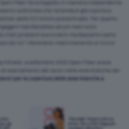
 Open Fiber ha sviluppato in maniera indipendente
sanini sottolinea che l’azienda è già riuscita a
obiliari delle 9,5 milioni preventivate. Per quanto
ungaggini manifestatesi alcuni mesi sono
à citati problemi burocratici ma Bassanini parla
ipesi da noi
” riferendosi implicitamente ai ricorsi
a Infratel, a settembre 2020 Open Fiber aveva
o di avanzamento dei lavori nelle aree bianche del
lavori per la copertura delle aree bianche a
sotto
TIM eSIM Travel sotto la
ano gli
lente: fino a 300 Giga per
t 365
navigare all'estero