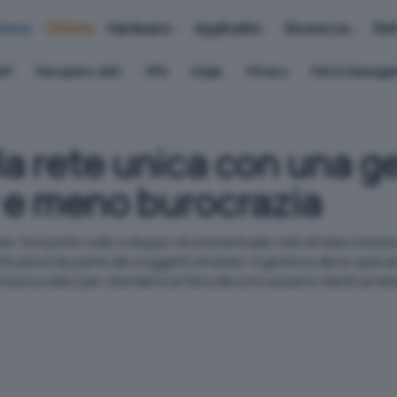
iness
Offerte
Hardware
Applicativi
Sicurezza
Ret
AP
Recupero dati
VPN
Edge
Privacy
Patch Manag
lla rete unica con una g
 e meno burocrazia
i, fa il punto sullo sviluppo di un'eventuale rete di telecomuni
 intrusioni da parte dei soggetti stranieri. Il gestore deve opera
 burocratici per stendere la fibra devono essere ridotti ai mini