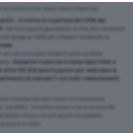
r la costituzione della
newco
FiberCop.
anini – è inoltre la copertura del 100% del
25
. Ma l’Europa sta guardando anche alla necessità
 ultralarga al 100% dei cittadini rendendo la
rsale
.
uno dei principali ostacoli sulla via della
Paese:
Bassanini rivela che è stata Open Fiber a
 oltre 100.000 autorizzazioni per realizzare la
fallimento di mercato”) con tutti i rallentamenti
o più oneroso del vero lavoro di costruzione
a
“, ha detto. “
A nostro avviso vi sono ancora dei
emplice il lavoro di tutti quelli che posano
cazioni in Italia
“.