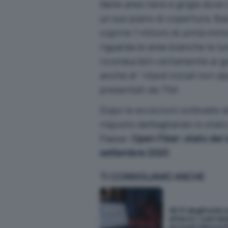
Nelle aree nere e grigie dove
un suo piano di copertura, Bas
coprire 7 milioni di unità imm
riguarda le aree bianche le l
riconducibili certamente ai gi
anche di “
ritardi iniziali non d
presentati da TIM.
Dopo le eccezioni sollevate d
risposto dettagliando lo stat
Paese:
Open Fiber: stato dei 
settembre 2020
.
TI CONSIGLIAMO ANCHE
Wi-Fi degli hotel 
attacco: così rub
account Microsof