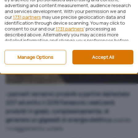
advertising and content measurement, audience research
and services development. With your permission we and
our
1731 partners
may use precise geolocation data and
identification through device scanning. You may click to
consent to our and our
1731 partners
’ processing as
described above. Alternatively you may access more
detailed information and change your preferences before
consenting or to refuse consenting. Please note that
some processing of your personal data may not require
Manage Options
Accept All
your consent, but you have a right to object to such
processing. Your preferences will apply to this website only.
You can change your preferences or withdraw your
consent at any time by returning to this site and clicking
the
privacy policy
button at the bottom of the webpage.
I
pannelli verranno prodotti a partire dall’estate
2017 ed entro il 2019 Panasonic realizzerà
prodotti in grado, complessivamente, di
generare un gigawatt di energia elettrica
usando
l’irraggiamento solare.