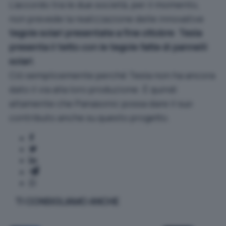
L’accordo tra le due società, per il momento,
non prevede la realizzazione delle innovative
tegole solari presentate a fine ottobre
:
Tesla
presenta il tetto con le tegole fatte di pannelli
solari
.
Ciò semplicemente perché Tesla non ha ancora
dato il via alla loro produzione. È quindi
altamente che Panasonic possa dare il suo
contributo anche su questo progetto.
TI CONSIGLIAMO ANCHE