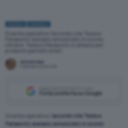
Business
Panasonic
Diventa operativo l'accordo che Tesla e
Panasonic avevano annunciato lo scorso
ottobre: Tesla e Panasonic si alleano per
produrre pannelli solari.
Michele Nasi
Pubblicato il 28 dic 2016
Aggiungi IlSoftware.it come
Fonte preferita su Google
Diventa operativo l’
accordo che Tesla e
Panasonic avevano annunciato lo scorso