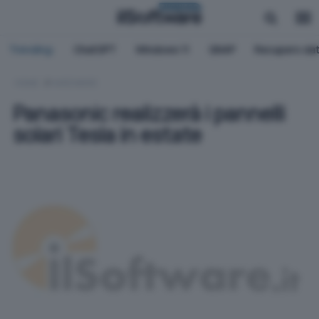
BUSINESS
Trending:
ChatGPT
Windows 11
QNAP
Recupero dat
HOME
HARDWARE
Panasonic realizzerà i pannelli
solari Tesla in estate