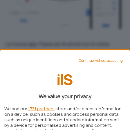
La nuova app
Passa ad Android
non è stata
ancora ufficialmente pubblicata ma dall’analisi
del file APK che Google si è lasciato sfuggire è
Continue without accepting
possibile conoscerne in anticipo il
funzionamento.
Nella prima schermata, l’applicazione spiega
cosa esattamente sarà in grado di
copiare
We value your privacy
dall’iPhone al nuovo telefono Android
comprese
We and our
1731 partners
store and/or access information
foto, video, contatti e altre informazioni.
on a device, such as cookies and process personal data,
such as unique identifiers and standard information sent
Il passo successivo consiste nella scansione di
by a device for personalised advertising and content,