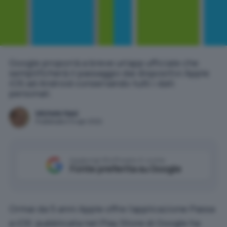
Google proporrà a breve un'app ufficiale che
semplificherà il passaggio dai dispositivi Apple
iOS ad Android conservando tutti i dati
personali.
Michele Nasi
Pubblicato il 14 apr 2022
Aggiungi IlSoftware.it come
Fonte preferita su Google
Ormai da 5 anni Apple offre l’applicazione
Passa
a iOS
: pubblicata nel Play Store di Google ha