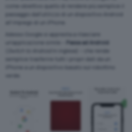
come obiettivo quello di rendere più semplice il
passaggio dall’utilizzo di un dispositivo Android
all’impiego di un iPhone.
Adesso Google si appresta a rilasciare
un’applicazione simile –
Passa ad Android
(
Switch to Android
in inglese) – che rende
semplice trasferire tutti i propri dati da un
iPhone a un dispositivo basato sul robottino
verde.