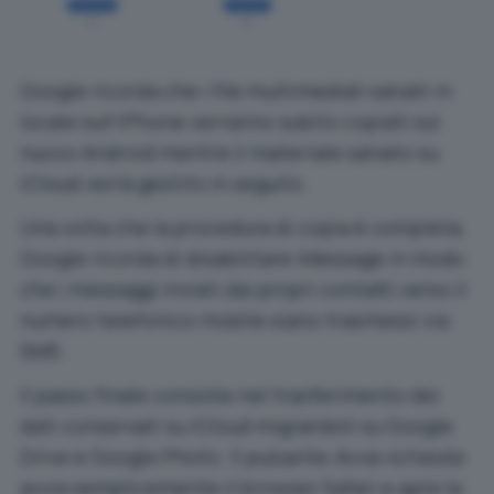
Google ricorda che i file multimediali salvati in
locale sull’iPhone verranno subito copiati sul
nuovo Android mentre il materiale salvato su
iCloud verrà gestito in seguito.
Una volta che la procedura di copia è completa,
Google ricorda di disabilitare iMessage in modo
che i messaggi inviati dai propri contatti verso il
numero telefonico mobile siano trasmessi via
SMS.
Il passo finale consiste nel trasferimento dei
dati conservati su iCloud migrandoli su Google
Drive e Google Photo. Il pulsante
Avvia richiesta
avvia semplicemente il browser Safari e apre la