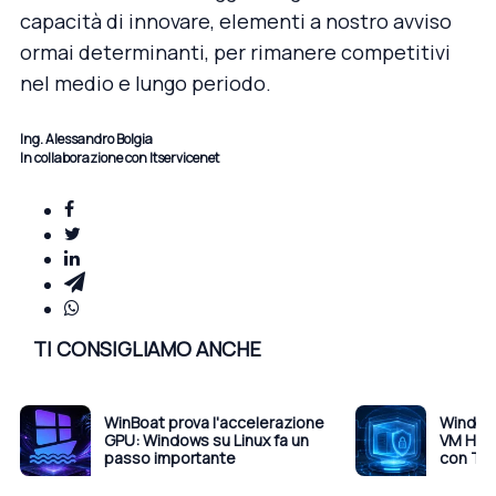
capacità di innovare, elementi a nostro avviso
ormai determinanti, per rimanere competitivi
nel medio e lungo periodo.
Ing. Alessandro Bolgia
In collaborazione con Itservicenet
TI CONSIGLIAMO ANCHE
WinBoat prova l'accelerazione
Windows
GPU: Windows su Linux fa un
VM Hype
passo importante
con Tru