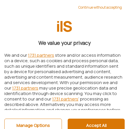
Continue without accepting
We value your privacy
We and our
1731 partners
store and/or access information
on a device, such as cookies and process personal data,
such as unique identifiers and standard information sent
by a device for personalised advertising and content,
Un ricercatore autonomo ha infatti scoperto
advertising and content measurement, audience research
and services development. With your permission we and
una
grave vulnerabilità in FileVault2 che
our
1731 partners
may use precise geolocation data and
permette di risalire alla password impostata a
identification through device scanning. You may click to
consent to our and our
1731 partners
’ processing as
protezione dell’account dell’utente
described above. Alternatively you may access more
guadagnando così l’accesso all’intero sistema.
detailed information and change your preferences before
consenting or to refuse consenting. Please note that
Il problema, documentato
a questo indirizzo
,
some processing of your personal data may not require
Manage Options
Accept All
your consent, but you have a right to object to such