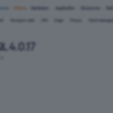
iness
Offerte
Hardware
Applicativi
Sicurezza
Ret
AP
Recupero dati
VPN
Edge
Privacy
Patch Manag
L 4.0.17
.0.