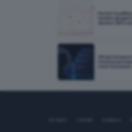
Perché Cloudflar
rendere gli agenti
davvero utili in a
GitHub introduce 
stacked pull req
come funzionano
Chi siamo
Contatti
Collabora