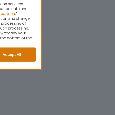
 and services
cation data and
 partners
’
ation and change
 processing of
such processing.
r withdraw your
 the bottom of the
Accept All