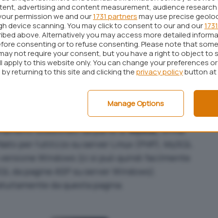
ntent, advertising and content measurement, audience research
tabase Management System
) è un sistema
your permission we and our
1731 partners
may use precise geolo
i gestire insiemi di dati che siano
grandi
(di
ugh device scanning. You may click to consent to our and our
1731
la memoria centrale dei sistemi di calcolo
ibed above. Alternatively you may access more detailed inform
fore consenting or to refuse consenting. Please note that some
 periodo di vita indipendente dalle singole
may not require your consent, but you have a right to object to 
attingono ai dati),
condivisi
(utilizzati da
ll apply to this website only. You can change your preferences o
by returning to this site and clicking the
privacy policy
button at
bilità (resistenza a malfunzionamenti hardware e
ollo degli accessi). Come ogni prodotto
Manage Options
sere anche efficiente ed efficace.
enamenti soddisfatti da parte di
MySQL
, ormai
ato per l’utilizzo su server Linux (PHP), MySQL
n versione Windows (ci si può quindi facilmente
QL da pagine ASP su server Windows).
ratuitamente
da questa pagina.