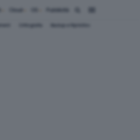
i
Cloud
OS
Pubblicità
ement
Crittografia
Backup e Ripristino