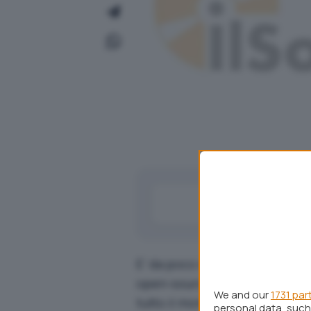
E’ da poco stato reso disponi
open-source – completamente g
We and our
1731 par
tutto il mondo.
personal data, such 