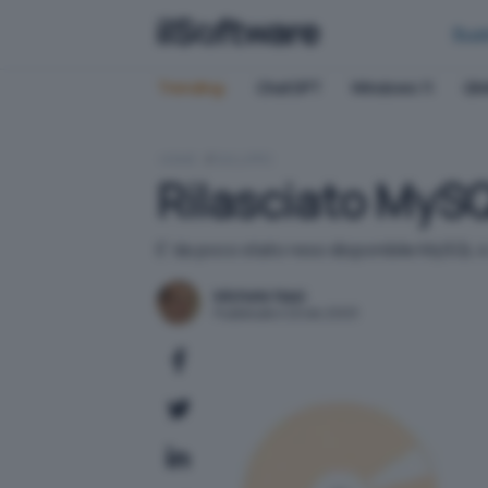
Bus
Trending:
ChatGPT
Windows 11
QN
HOME
SVILUPPO
Rilasciato MySQ
E' da poco stato reso disponibile MySQL 4
Michele Nasi
Pubblicato il 20 dic 2003