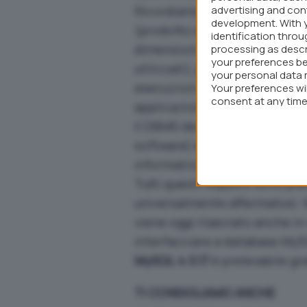
Ricordiamo che un DBMS (
advertising and co
Da
development. With 
(prodotto software) in grado d
identification thro
dimensioni molto maggiori del
processing as descr
your preferences be
utilizzati),
persistenti
(con un
your personal data 
esecuzioni dei programmi che 
Your preferences wi
consent at any time 
applicazioni diverse).
webpage.
Il DBMS deve garantire affida
software) e privatezza (contr
informatico, un DBMS deve es
Tutti questi requisiti sono pi
universalmente affermatosi. N
viene oggi rilasciato anche i
interfacciare a database MyS
MySQL 4.0.17
è prelevabile g
TI CONSIGLIAMO ANCHE