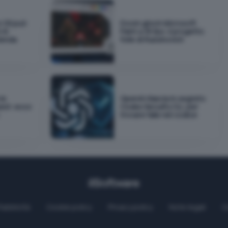
e OS può
Doom gira in Microsoft
 AI
Paint a 35 fps: il progetto
zienda
folle di Russinovich
le
OpenAI rilascia in segreto
uest: ecco
Codex Security CLI, per
trovare falle nel codice
Pubblicità
Cookie policy
Privacy policy
Note legali
C