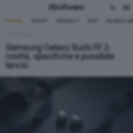
Trending:
ChatGPT
Windows 11
QNAP
Recupero dat
HOME
MOBILE
Samsung Galaxy Buds FE 2:
novità, specifiche e possibile
lancio