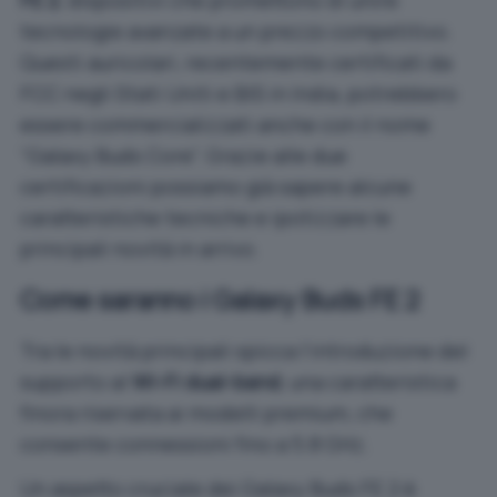
FE 2
, dispositivi che promettono di unire
tecnologie avanzate a un prezzo competitivo.
Questi auricolari, recentemente certificati da
FCC negli Stati Uniti e BIS in India, potrebbero
essere commercializzati anche con il nome
“Galaxy Buds Core”. Grazie alle due
certificazioni possiamo già sapere alcune
caratteristiche tecniche e ipotizzare le
principali novità in arrivo.
Come saranno i Galaxy Buds FE 2
Tra le novità principali spicca l’introduzione del
supporto al
Wi-Fi dual-band
, una caratteristica
finora riservata ai modelli premium, che
consente connessioni fino a 5.8 GHz.
Un aspetto cruciale dei Galaxy Buds FE 2 è