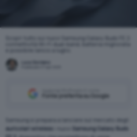
Scopri tutto sui nuovi Samsung Galaxy Buds FE 2:
connettività Wi-Fi dual-band, batteria migliorata
e possibile lancio a luglio.
Luca Giordano
Pubblicato il 17 apr 2025
Aggiungi IlSoftware.it come
Fonte preferita su Google
Samsung si prepara a lanciare sul mercato degli
auricolari wireless
i nuovi
Samsung Galaxy Buds