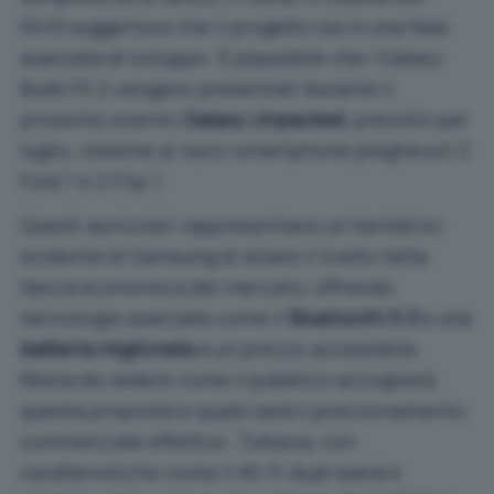
R410 suggerisce che il progetto sia in una fase
avanzata di sviluppo. È plausibile che i Galaxy
Buds FE 2 vengano presentati durante il
prossimo evento
Galaxy Unpacked
, previsto per
luglio, insieme ai nuovi smartphone pieghevoli Z
Fold 7 e Z Flip 7.
Questi auricolari rappresentano un tentativo
evidente di Samsung di alzare il livello nella
fascia economica del mercato, offrendo
tecnologie avanzate come il
Bluetooth 5.3
e una
batteria migliorata
a un prezzo accessibile.
Resta da vedere come il pubblico accoglierà
questa proposta e quale sarà il posizionamento
commerciale effettivo. Tuttavia, con
caratteristiche come il Wi-Fi dual-band e