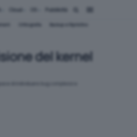
i
Cloud
OS
Pubblicità
ement
Crittografia
Backup e Ripristino
isione del kernel
pace di individuare bug complessi e