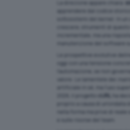
La direzione appare chiara:
s
apprendere dal codice storico 
sottosistemi del kernel. In un
crescere, strumenti di quest
incrementale, ma una risposta
manutenzione del software su
Le prospettive evolutive del
oggi con una
tensione concre
l’automazione, se non governa
valore. Le lamentele dei
main
artificiale in sé, ma l’uso sup
2026, il progetto
cURL
ha deci
proprio a causa di un’ondata d
nella forma ma prive di reale
e sulle risorse del team.