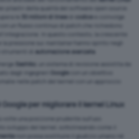
 pilastri della qualità del software open source.
upera le
30 milioni di linee
di
codice
e coinvolge
i, con un flusso continuo di patch che richiedono
ll’integrazione. In questo contesto, la crescente
 la pressione sui
maintainer
hanno spinto negli
i strumenti di
automazione avanzata
.
emerge
Sashiko
, un
sistema di revisione assistita da
ato dagli ingegneri
Google
con un obiettivo
omalie nelle patch del kernel con un approccio
i Google per migliorare il kernel Linux
ù volte una posizione prudente sull’uso
ello sviluppo del kernel
, sottolineando come il
mente
non possa sostituire il giudizio umano né