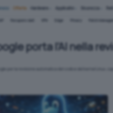
iness
Offerte
Hardware
Applicativi
Sicurezza
Ret
AP
Recupero dati
VPN
Edge
Privacy
Patch Manag
gle porta l’AI nella rev
le per la revisione automatica del codice del kernel Linux, ca