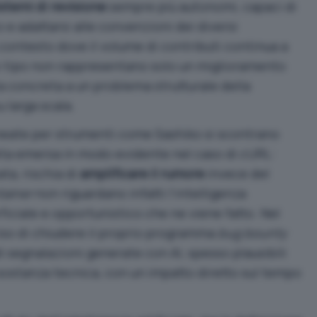
istemi di revisione
sempre più autonomi, capaci di
e adattarsi alle convenzioni dei diversi
 contesto dove il volume di contributi continua a
o tipo non rappresentano solo un miglioramento
 concreta a un problema strutturale della
 larga scala.
ineate per strumenti come Sashiko si scontrano
ta emersa in modo evidente nel caso di cURL
:
ta, rischia di
amplificare il rumore
invece del
tainer
non riguardano infatti l’intelligenza
erficiale e opportunistico che ne viene fatto. Nel
so di chiudere il proprio programma
bug bounty
i segnalazioni generate con AI, spesso plausibili
 sostanza tecnica, con un impatto diretto sul tempo