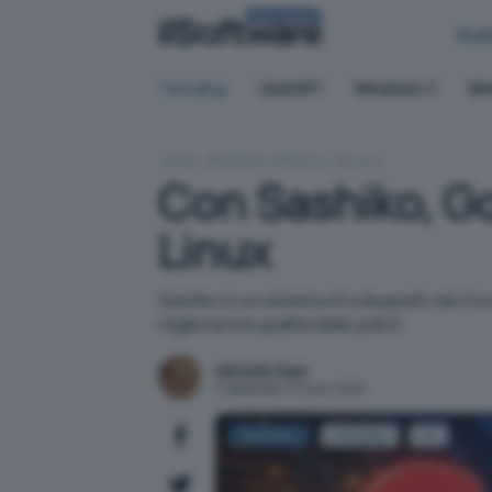
BUSINESS
Bus
Trending:
ChatGPT
Windows 11
QN
HOME
SISTEMI OPERATIVI
LINUX
Con Sashiko, Goo
Linux
Sashiko è un sistema AI sviluppato da Goog
migliorare la qualità delle patch.
Michele Nasi
Pubblicato il 19 mar 2026
Business
Sviluppo
IA