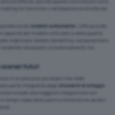
ancora difficile, perché queste informazioni sono
ailing list tecniche o nell’esperienza diretta dei
dipendenza dal
modello sottostante
. L’efficacia del
e capacità del modello utilizzato e della qualità
zate migliorano l’analisi semantica, ma aumentano
, rendendo necessario un bilanciamento tra
 scenari futuri
erisce in un percorso più ampio che vede
entare parte integrante degli
strumenti di sviluppo
evista include una maggiore integrazione con
si in tempo reale delle patch e l’estensione ad altri
temd
.