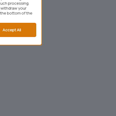
such processing.
r withdraw your
 the bottom of the
Accept All