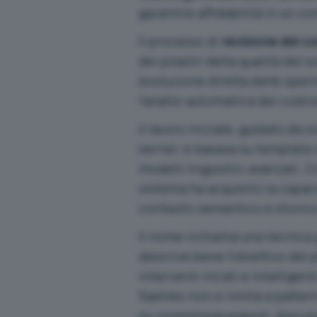
garantire affidabilità in un co
Il processo di
revisione del c
dei pilastri della qualità de
evoluzione diretta delle sper
l’analisi automatica del codic
Il lavoro iniziale, guidato da
kernel, si basava su template 
modelli linguistici avanzati.
sistema ha acquisito la capac
contesto semantico e storico
Il nome richiama una tecnica 
descrive bene l’obiettivo del 
interventi mirati e intelligent
Sashiko non si limita a patter
su
commit
precedenti, discuss