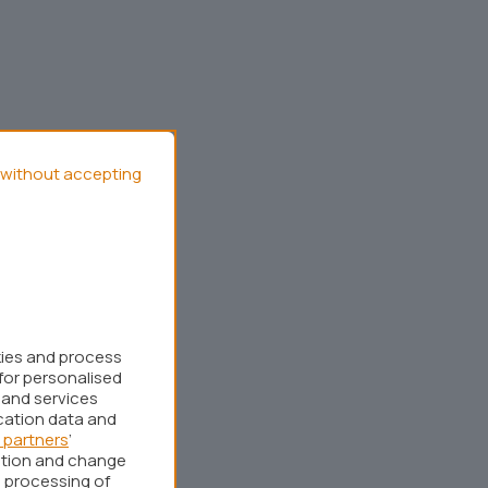
without accepting
kies and process
for personalised
 and services
cation data and
 partners
’
ation and change
 processing of