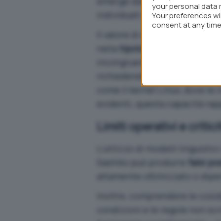
emerge dal confronto con la r
your personal data 
individuati dal sistema non era
Your preferences wi
consent at any time 
Il valore di questo dato non r
webpage.
nella
tipologia di errori
identif
incongruenze logiche, condizio
richiederebbero una conoscen
come il kernel Linux, dove le
evidenti, questa capacità ra
Limiti operativi e critic
L’utilizzo di modelli linguisti
Sashiko può produrre
falsi pos
altamente ottimizzato o dip
Inoltre, comprendere le cosi
condizioni e le regole non sc