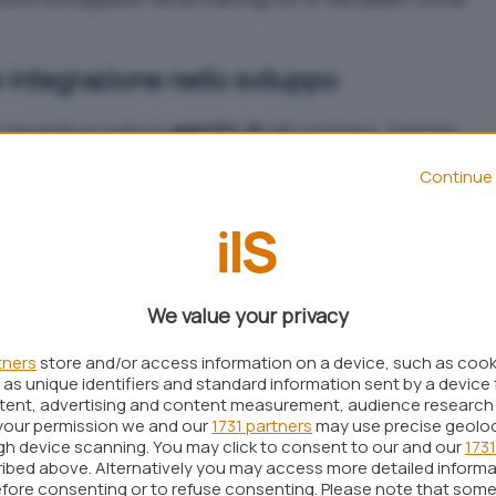
 integrazione nello sviluppo
 riguarda la natura
agentic AI
del sistema. Sashiko
umento passivo, ma come entità capace di
Continue 
i coordinate: analizza una patch, ricostruisce il
o, identifica potenziali regressioni e produce
quelli di un revisore umano.
celta riduce il carico cognitivo sui
maintainer
,
We value your privacy
mplesse come driver, gestione della memoria e
tners
store and/or access information on a device, such as coo
as unique identifiers and standard information sent by a device 
rano dati interessanti. In un’analisi su
1.000 issue
ntent, advertising and content measurement, audience research
your permission we and our
1731 partners
may use precise geolo
dividuato circa il 53% dei bug utilizzando
ugh device scanning. You may click to consent to our and our
1731
te sui tag di correzione. Un elemento significativo
ibed above. Alternatively you may access more detailed inform
fore consenting or to refuse consenting. Please note that some