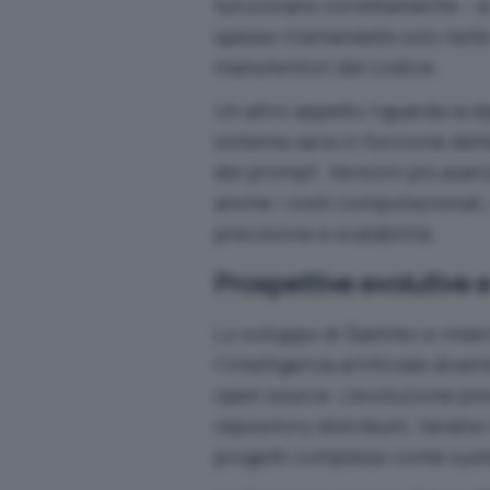
funzionare correttamente – è 
spesso tramandate solo nelle m
manutentori del codice.
Un altro aspetto riguarda la 
sistema varia in funzione dell
dei prompt. Versioni più avan
anche i costi computazionali
precisione e scalabilità.
Prospettive evolutive e
Lo sviluppo di Sashiko si ins
l’intelligenza artificiale div
open source. L’evoluzione pr
repository distribuiti, l’anali
progetti complessi come
sys