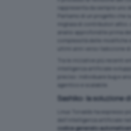
rappresenta da sempre uno dei
Parliamo di un progetto che s
migliaia di contributori attiv
analisi approfondite prima de
complessità delle modifiche e
ultimi anni verso l’adozione d
Tra le iniziative più recenti 
intelligenza artificiale
svilupp
preciso: individuare bug e an
agentico e scalabile.
Sashiko: la soluzione d
Linus Torvalds ha espresso pi
dell’intelligenza artificiale n
codice generato automatica