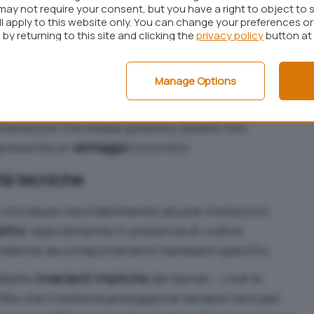
evisione tradizionale: molti dei problemi
may not require your consent, but you have a right to object to 
no stati rilevati dai revisori umani.
ll apply to this website only. You can change your preferences o
by returning to this site and clicking the
privacy policy
button at
isiede tanto nella percentuale assoluta, quanto
icati. L’intelligenza artificiale tende a intercettare
Manage Options
ni limite e regressioni sottili che
za trasversale del codice. In ambienti complessi
 interazioni tra moduli possono essere non
ppresenta un
vantaggio
concreto.
ità tecniche
ci introduce inevitabilmente alcune limitazioni.
itivi
, specialmente in presenza di codice
endente da comportamenti hardware specifici.
ddette
invarianti implicite
del kernel – cioè le
ritte che il sistema presuppone sempre vere per