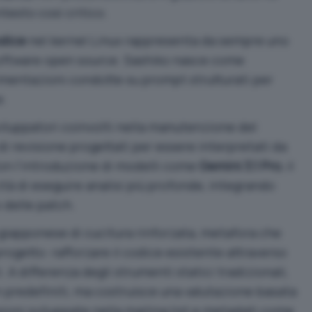
ntesto così critico.
odice
nel kernel Linux rappresenta da sempre uno
l software open source. Sashiko nasce come
imentazioni condotte su prompt strutturati per
e.
 sviluppatori coinvolti nella manutenzione del
di revisione progettati per essere interpretati da
 Con l’introduzione di modelli come
Gemini 3.1 Pro
, il
ità di eseguire analisi più profonde, integrando
 delle patch.
giapponese di cucitura rinforzata, metafora che
progetto: rafforzare il codice esistente attraverso
i. A differenza degli strumenti statici tradizionali,
n predefiniti, ma costruisce una valutazione basata
ioni sviluppate nella mailing list e metadati come