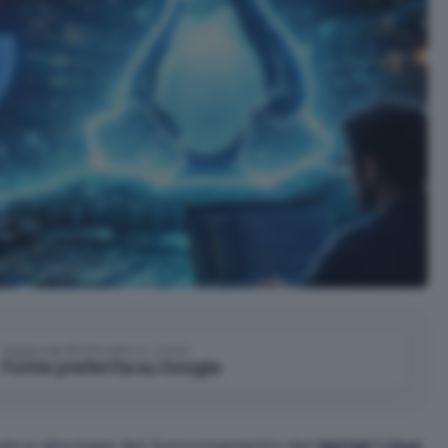
Aggiungi IlSoftware.it come
Fonte preferita su Google
codice alla base del funzionamento del
kernel Linux