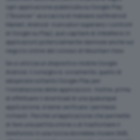
ogni applicazione pubblicata su Google Play
(
“Bouncer” va a caccia di malware sull’Android
Market
;
Android: ricercatori superano i controlli
di Google su Play
), può capitare di imbattersi in
applicazioni potenzialmente dannose anche sul
negozio online del colosso di Mountain View.
Se si utilizza un dispositivo mobile Google
Android, il consiglio è, ovviamente, quello di
adoperare soltanto Google Play per
l’installazione delle applicazioni. Inoltre, prima
di effettuare il download di una qualunque
applicazione, è bene verificare i permessi
richiesti. Perché un’applicazione che permette
di fare una partita online o di trasformare il
telefonino in una torcia dovrebbe inviare SMS,