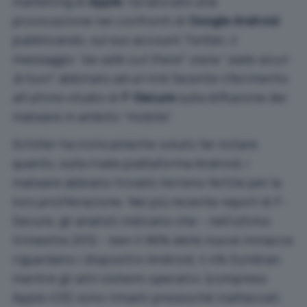
marketing di
Apple
, ha lanciato una
provocazione nei confronti di
Google Android
pubblicando, sul suo account Twitter, il
messaggio “
be safe out there
” ossia “
siate sicuri
là fuori
” abbinato ad un link facente riferimento
all’ultimo studio di
F-Secure
sulla diffusione dei
malware in ambito “mobile”.
Schiller ha ironicamente voluto far notare
quanto, sulla rivale piattaforma Android, i
malware abbiano trovato terreno fertile per la
loro proliferazione. Nel più recente report di F-
Secure, gli analisti indicano che – nell’ultimo
trimestre 2012 – ben il 96% delle nuove minacce
riguardano i dispositivi Android, il 4% Symbian
mentre gli altri sistemi operativi (compreso
Apple iOS) sono rimasti pressoché inattaccati.