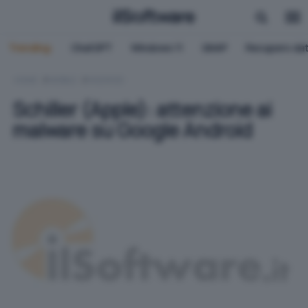
Trending:
ChatGPT
Windows 11
QNAP
Recupero dat
HOME
MOBILE
ANDROID
Schiller (Apple): attenzione ai
malware su Google Android