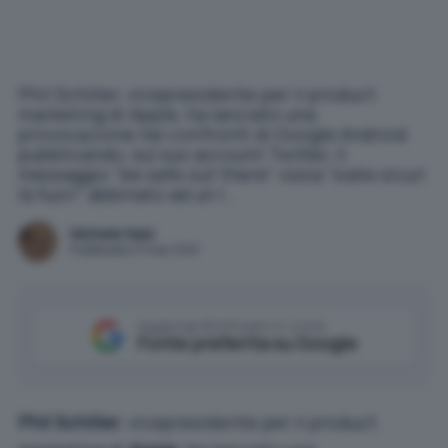
Phil Schiller, vicepresidente per il product
marketing di Apple, ha lanciato una
provocazione nei confronti di Google Android
pubblicando, sul suo account Twitter, il
messaggio "be safe out there" ossia "siate sicuri
là fuori" abbinato ad un l...
Michele Nasi
Pubblicato il 11 mar 2013
Aggiungi IlSoftware.it come
Fonte preferita su Google
Phil Schiller
, vicepresidente per il product