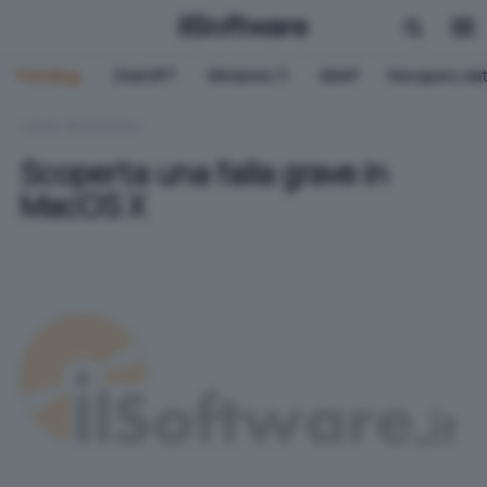
Trending:
ChatGPT
Windows 11
QNAP
Recupero dat
HOME
WINDOWS
Scoperta una falla grave in
MacOS X