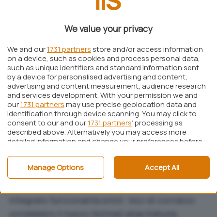
che evidentemente non sarà conservato all’atto
del lancio della nuova piattaforma.
We value your privacy
Kahuna si prefigge come obiettivo primario
We and our
1731 partners
store and/or access information
quello di migliorare l’usabilità dell’attuale
on a device, such as cookies and process personal data,
servizio Hotmail: gli utenti saranno in grado di
such as unique identifiers and standard information sent
by a device for personalised advertising and content,
leggere la posta elettronica e rispondere ai vari
advertising and content measurement, audience research
messaggi senza mai abbandonare la finestra dei
and services development. With your permission we and
our
messaggi in arrivo. Un’interfaccia
1731 partners
may use precise geolocation data and
identification through device scanning. You may click to
completamente rivista, il “refreshing”
consent to our and our
1731 partners
’ processing as
automatico della casella di posta e un nuovo
described above. Alternatively you may access more
detailed information and change your preferences before
pannello di anteprima renderanno più pratico
consenting or to refuse consenting. Please note that
usare Hotmail.
some processing of your personal data may not require
Manage Options
Accept All
your consent, but you have a right to object to such
Microsoft vuole così recuperare il terreno perso
processing. Your preferences will apply to this website only.
nei confronti dei rivali più diretti che già hanno
You can change your preferences or withdraw your
consent at any time by returning to this site and clicking
integrato funzionalità simili. Voci di corridoio
the
privacy policy
button at the bottom of the webpage.
vorrebbero il nuovo Hotmail alias Kahuna