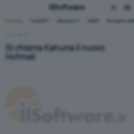
Trending:
ChatGPT
Windows 11
QNAP
Recupero dat
HOME
RETI
Si chiama Kahuna il nuovo
Hotmail