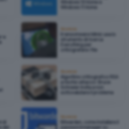
Windows 10 Home e
Windows 11 Home
Sicurezza
Il ransomware Mimic usa lo
r e
strumento di ricerca
e
Everything per
crittografare i file
Sicurezza
Algoritmo crittografico RSA
a rischio attacco: Bruce
Schneier invita a non
vi
sottovalutare il problema
Sicurezza
i di
Bitwarden, come installare il
e del
password manager su