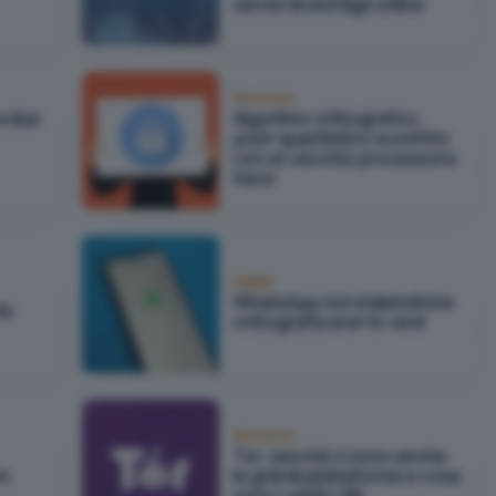
servizi di storage online
Sicurezza
a due
Algoritmo crittografico
post-quantistico sconfitto
con un vecchio processore
Xeon
Mobile
WhatsApp non indebolirà la
PN
crittografia end-to-end
Sicurezza
Tor: perché ci sono anche
on
le grandi piattaforme e cosa