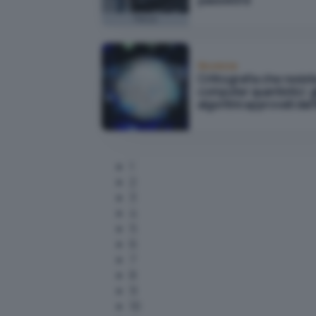
password
Focus
Sicurezza
Crittografia che resiste
computer quantistici: gl
algoritmi approvati dal
1
2
3
4
5
6
7
8
9
10