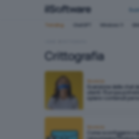
Bus
Trending:
ChatGPT
Windows 11
QN
HOME
CRITTOGRAFIA
Crittografia
Sicurezza
Scansione delle chat d
utenti: l'Europa potre
spiare i contenuti pers
Sicurezza
Come sconfiggere o qua
ransomware Phobos co