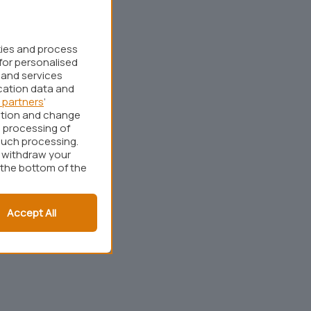
kies and process
for personalised
 and services
cation data and
 partners
’
ation and change
 processing of
such processing.
r withdraw your
 the bottom of the
Accept All