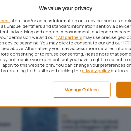
all'acquisizione di
Boxcryptor
We value your privacy
tners
store and/or access information on a device, such as coo
as unique identifiers and standard information sent by a device 
Mobile
ntent, advertising and content measurement, audience research
duce
iCloud per Windows: nella
your permission we and our
1731 partners
may use precise geolo
galleria ci sono foto di
ugh device scanning. You may click to consent to our and our
1731
ne
sconosciuti
el
ibed above. Alternatively you may access more detailed inform
fore consenting or to refuse consenting. Please note that some
may not require your consent, but you have a right to object to 
ll apply to this website only. You can change your preferences o
by returning to this site and clicking the
privacy policy
button at
Mobile
 e
Signal: addio supporto per
SMS e MMS
Manage Options
Reti
Crittografare file sul cloud,
ssare
come proteggere i dati sui