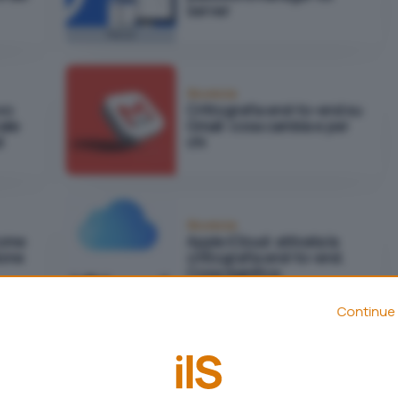
server
Focus
Sicurezza
vo
Crittografia end-to-end su
ale
Gmail: cosa cambia e per
d
chi
Sicurezza
come
Apple iCloud: attivata la
ione
crittografia end-to-end.
Cosa significa
Continue 
Sicurezza
Dropbox permetterà di
attivare la crittografia end-
d per
to-end grazie