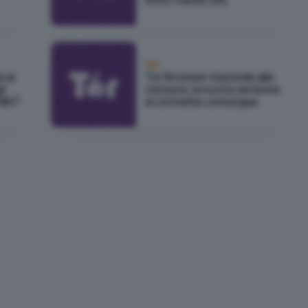
sono i vanity URL
Reti
 ai
Tor Browser risponde alla
i
censura: la nuova versione
 NIST
si connette comunque