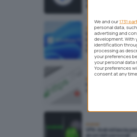
gruppo
We and our
1731 par
personal data, such 
Sicurezza
advertising and co
Windows 11 22H2 intro
development. With 
la crittografia TME-MK
identification thro
utilizzando la protezio
hardware delle CPU Int
processing as descr
your preferences be
your personal data 
Your preferences wi
consent at any time 
webpage.
Browser
HTTPS, come funziona
cosa c'è da sapere
Android
VPN: Android lascia pa
alcuni dati personali