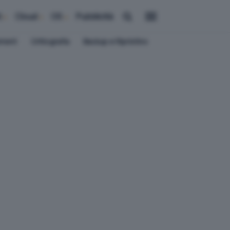
i
Cloud
OS
Pubblicità
ement
Crittografia
Backup e Ripristino