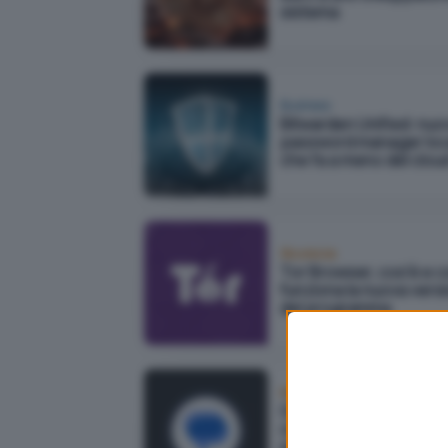
sistema
Business
Bitwarden Unified: nuo
password manager loc
che fa a meno del clou
Sicurezza
Tor Browser, cos'è e 
funziona la nuova vers
del programma
Mobile
Google Messaggi:
crittografia end-to-en
proteggere le chat di