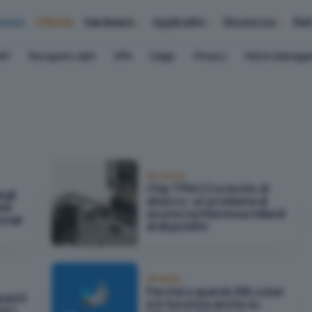
iness
Offerte
Hardware
Applicativi
Sicurezza
Ret
AP
Recupero dati
VPN
Edge
Privacy
Patch Manag
Sicurezza
Chip TPM 2.0 a rischio di
egli
attacco: un problema di
bbe
sicurezza interessa miliardi
onali
di dispositivi
Windows
Perché e quando BitLocker
si il
è in funzione anche su
n i