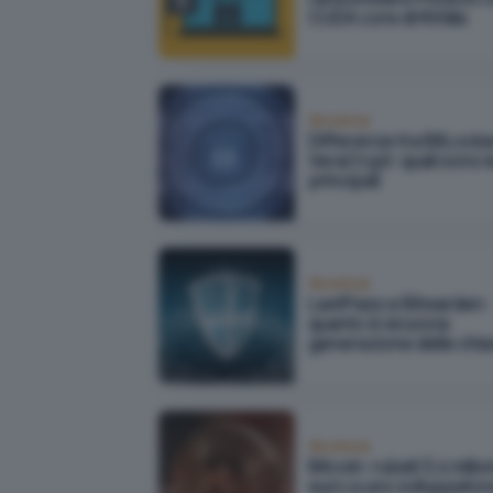
CUDA core di NVidia
Sicurezza
Differenze tra BitLocke
VeraCrypt: quali sono l
principali
Sicurezza
LastPass e Bitwarden:
quanto è sicura la
generazione delle chia
Sicurezza
Bitcoin: rubati 3,4 milion
euro a uno sviluppator