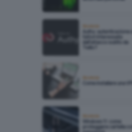
Sicurezza
Authy: autenticazione 
fattori interessata
dall'attacco subìto da
Twilio?
Sicurezza
Come installare una V
Sicurezza
Windows 11: come
proteggere cartella c