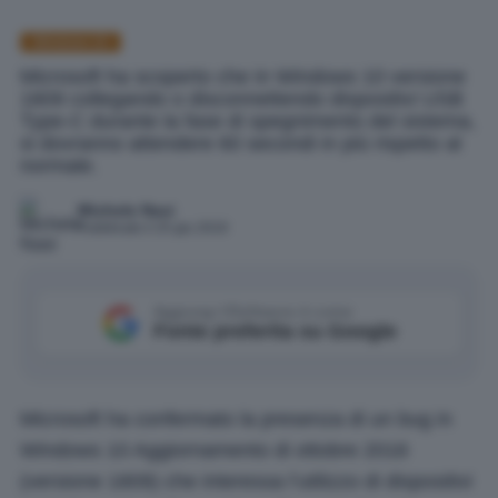
Windows 10
Microsoft ha scoperto che in Windows 10 versione
1809 collegando o disconnettendo dispositivi USB
Type-C durante la fase di spegnimento del sistema,
si dovranno attendere 60 secondi in più rispetto al
normale.
Michele Nasi
Pubblicato il 25 giu 2019
Aggiungi IlSoftware.it come
Fonte preferita su Google
Microsoft ha confermato la presenza di un bug in
Windows 10 Aggiornamento di ottobre 2018
(versione 1809) che interessa l’utilizzo di dispositivi