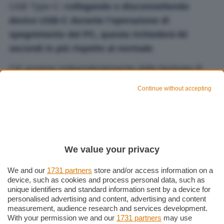
USB Type-C:
collegando o disconnettendo
device USB-C durante l’operazione di
spegnimento del PC, questa richiederà 60
secondi in più rispetto al normale
.
Ciò avviene indipendentemente dalla tipologia di
dispositivo utilizzato, sia esso un caricabatterie,
Continue without accepting
una
docking station
o qualunque altro device USB-
C.
We value your privacy
We and our
1731 partners
store and/or access information on a
device, such as cookies and process personal data, such as
unique identifiers and standard information sent by a device for
personalised advertising and content, advertising and content
measurement, audience research and services development.
With your permission we and our
1731 partners
may use