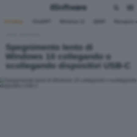
Trending:
ChatGPT
Windows 11
QNAP
Recupero d
HOME
WINDOWS
Spegnimento lento di
Windows 10 collegando o
scollegando dispositivi USB-C