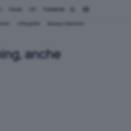
i
Cloud
OS
Pubblicità
ement
Crittografia
Backup e Ripristino
aming, anche