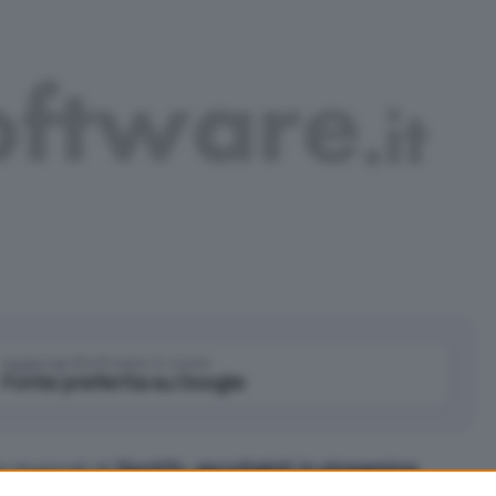
Aggiungi IlSoftware.it come
Fonte preferita su Google
i musicali di
Spotify
,
ascoltabili in streaming
,