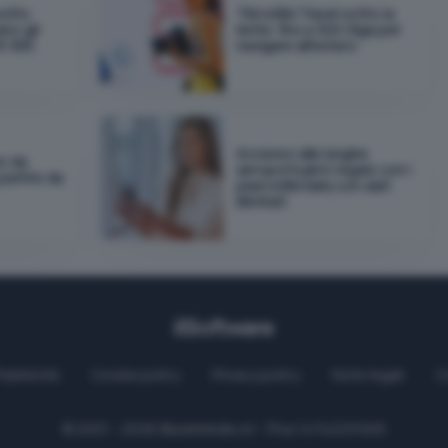
sotto
TIM eSIM Travel sotto la
ano gli
lente: fino a 300 Giga per
t 365
navigare all'estero
Accesso alle lunghe
io da
aeroportuali in regalo con i
 partire da
piani eSIM Saily con dati
illimitati
Pubblicità
Cookie policy
Privacy policy
Note legali
C
© 2001 - 2026
BlazeMedia
srl - P.Iva 14742231005