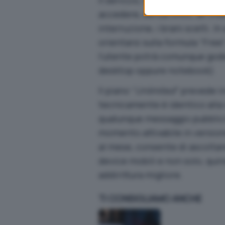
Il servizio, infatti, consente 
accedere, senza limiti, all’in
interruzione, i brani scelti. I
orientarsi sulla formula “Free”
l’utente potrà comunque goder
desktop oppure notebook).
Il piano “
Unlimited
” prevede i
tecnicamente è identico alla v
qualunque messaggio pubblicita
momento attivabile in versione
al mese, consente di ascoltar
device mobili e non solo, qui
addirittura migliore.
TI CONSIGLIAMO ANCHE