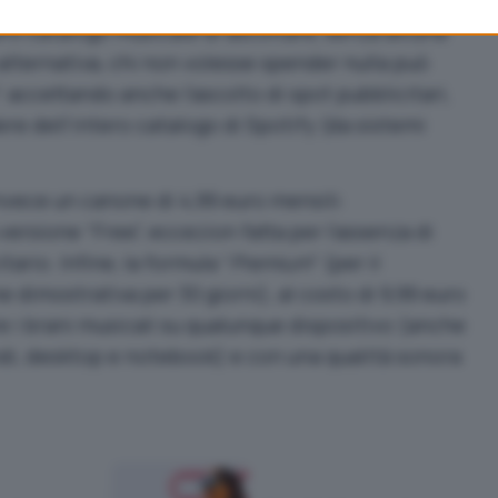
– dietro il versamento di un importo mensile – di
tero catalogo musicale di ascoltare, senza alcuna
n alternativa, chi non volesse spender nulla può
: accettando anche l’ascolto di spot pubblicitari,
e dell’intero catalogo di Spotify (da sistemi
nvece un canone di 4,99 euro mensili:
ersione “Free”, eccezion fatta per l’assenza di
rio. Infine, la formula “
Premium
” (per il
 dimostrativa per 30 giorni), al costo di 9,99 euro
e i brani musicali su qualunque dispositivo (anche
ndi, desktop e notebook) e con una qualità sonora