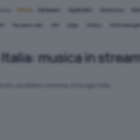
iness
Offerte
Hardware
Applicativi
Sicurezza
Ret
AP
Recupero dati
VPN
Edge
Privacy
Patch Manag
n Italia: musica in stre
potify, ascoltabili in streaming, arriva oggi in Italia.