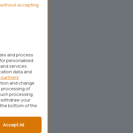
without accepting
kies and process
for personalised
 and services
cation data and
 partners
’
ation and change
 processing of
such processing.
r withdraw your
 the bottom of the
Accept All