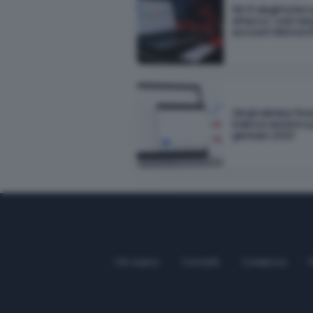
Wi-Fi degli hotel 
attacco: così rub
account Microsof
Gmail elimina l'inv
indirizzi esterni a
gennaio 2027
Chi siamo
Contatti
Collabora