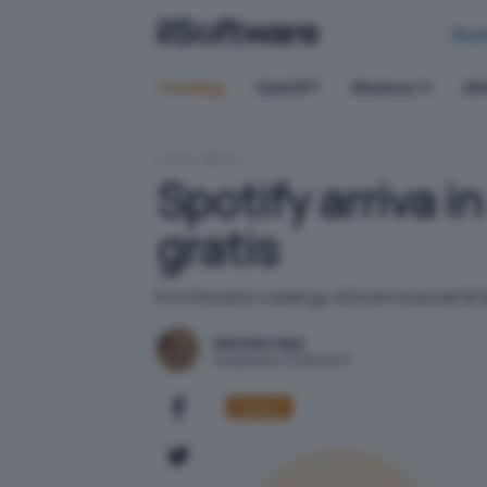
Bus
Trending:
ChatGPT
Windows 11
QN
HOME
RETI
Spotify arriva i
gratis
Il ricchissimo catalogo di brani musicali di S
Michele Nasi
Pubblicato il 12 feb 2013
Spotify