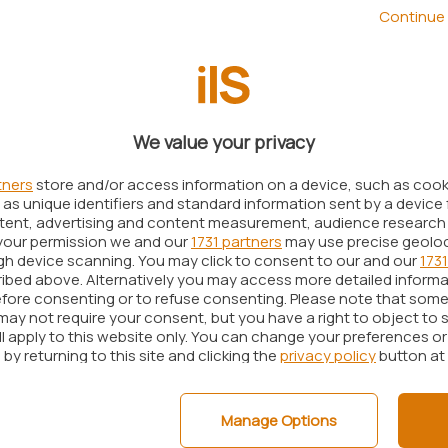
osi con la home page del progetto
spotify.com
, si
Continue 
gina di benvenuto in HTML5 che presenta il link per
nt ed un riferimento alla pagina che contiene
a startup svedese, Spotify ha stretto accordi con
We value your privacy
tte discografiche internazionali riuscendo oggi ad
 di circa 20 milioni di brani. La musica di proprio
tners
store and/or access information on a device, such as coo
as unique identifiers and standard information sent by a device 
te individuata grazie al motore di ricerca interno:
ntent, advertising and content measurement, audience research
 un singolo artista, di un preciso genere, di
your permission we and our
1731 partners
may use precise geolo
ugh device scanning. You may click to consent to our and our
1731
emplicemente, effettuare una ricerca libera.
ibed above. Alternatively you may access more detailed inform
fore consenting or to refuse consenting. Please note that some
gguerritissimo rivale di Apple iTunes, capace di
may not require your consent, but you have a right to object to 
 protagonisti della scena: artisti, produttori
ll apply to this website only. You can change your preferences o
by returning to this site and clicking the
privacy policy
button at
blicitari ed, ovviamente, utenti. Sì, perché è
le formule di distribuzione dei contenuti musicali
Manage Options