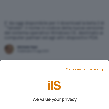
E' da oggi disponibile per il download la beta 2 di
"Talisker", il nome in codice della nuova versione
del sistema operativo Windows CE, destinato ai
computer palmari ed agli altri dispositivi PDA.
Michele Nasi
Pubblicato il 14 ago 2001
Continue without accepting
Aggiungi IlSoftware.it come
Fonte preferita su Google
E’ da oggi disponibile per il download la beta 2 di
We value your privacy
“Talisker”, il nome in codice della nuova versione
del sistema operativo Windows CE, destinato ai