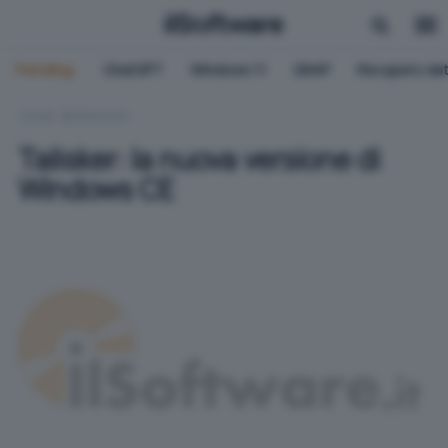
Trending:
ChatGPT
Windows 11
QNAP
Recupero dat
HOME
WINDOWS
Talisker: la nuova versione di
Windows CE