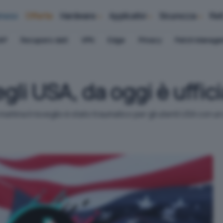
iness
Offerte
Hardware
Applicativi
Sicurezza
Ret
AP
Recupero dati
VPN
Edge
Privacy
Patch Manag
gli USA, da oggi è uffici
ttina il risveglio è stato traumatico per gli utenti USA con u