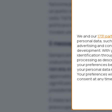
funziona più per gli utenti reg
un punto cruciale nella lunga 
visto TikTok e la sua società
politica e legale. Si attende o
trovare una soluzione.
We and our
1731 par
personal data, such 
Il messaggio di TikTok,
advertising and co
development. With 
Semplicemente provando ad en
identification thro
processing as descr
statunitensi sono rimasti delu
your preferences be
non era, e non sarà, accessibi
your personal data 
Your preferences wi
approvata una legge che pone i
consent at any time 
significare che almeno per ora 
webpage.
presidente Donald Trump ha di
È stata la Corte Suprema a co
preoccupazione che girava int