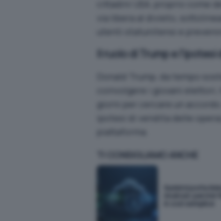
cittadini USA, proprio come de
via libera al divieto, sottolin
utenti statunitensi e preveni
Il ruolo di Trump e l’ipotesi
Donald Trump, da tempo sost
coinvolgere i giovani elettori,
giorni per cercare un accordo
ipotesi di vendita delle opera
piattaforma.
TI CONSIGLIAMO ANCHE
Sunbird porta iM
Android: perché f
è così semplice