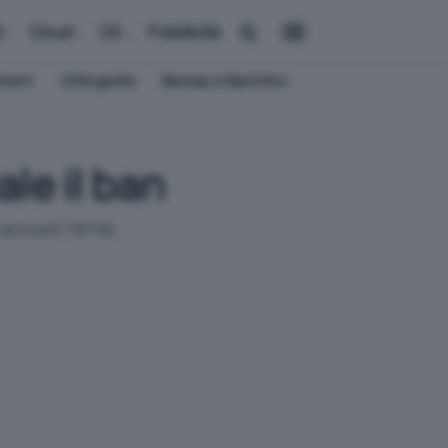
i
Cloud
OS
Pubblicità
ement
Crittografia
Backup e Ripristino
ale il ban
n account TikTok.