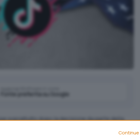
Aggiungi IlSoftware.it come
Fonte preferita su Google
se soprattutto dopo la
decisione da parte della
are il tutto: da oggi
19 gennaio
,
TikTok
non è più
Continue 
Il ban ha avuto effetto: l’applicazione ora non