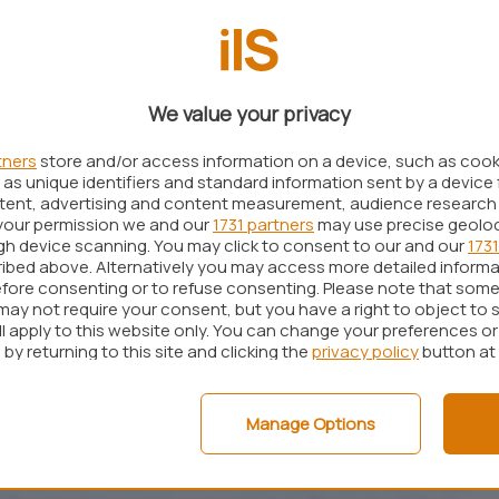
istrati negli USA. Il blocco dell’applicazione segna
disputa legata alla sicurezza nazionale, che ha
 madre cinese
ByteDance
al centro dell’attenzione
ra l’ufficialità del governo di Donald Trump per
We value your privacy
tners
store and/or access information on a device, such as coo
as unique identifiers and standard information sent by a device 
 ci sono speranze
ntent, advertising and content measurement, audience research
your permission we and our
1731 partners
may use precise geolo
trare questa mattina su TikTok, diversi utenti
ugh device scanning. You may click to consent to our and our
1731
ibed above. Alternatively you may access more detailed inform
si, anche se un po’ se l’aspettavano:
l’applicazione
fore consenting or to refuse consenting. Please note that some
le
. Il messaggio è chiaro: “
Negli Stati Uniti è stata
may not require your consent, but you have a right to object to 
ll apply to this website only. You can change your preferences o
l divieto a TikTok. Purtroppo questo sta a
by returning to this site and clicking the
privacy policy
button at
non puoi usare TikTok. Restate sintonizzati: il
chiarato che lavorerà con noi per una soluzione
“.
Manage Options
nfermare il tutto, ribadendo dunque la
orno a concetti come la sicurezza nazionale e dei