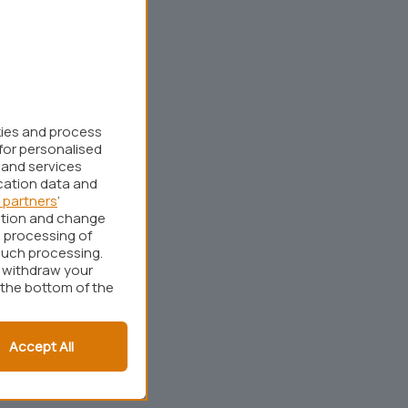
kies and process
for personalised
 and services
cation data and
 partners
’
ation and change
 processing of
such processing.
r withdraw your
 the bottom of the
Accept All