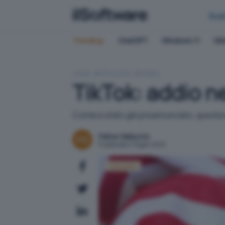
Bus
Trending:
ChatGPT
Windows 11
QN
HOME
APPLICATIVI
MOBILE
TikTok: addio ne
Com'era stato già preannunciato, questa ma
Felice Galluccio
Pubblicato il 19 gen 2025
Attualità