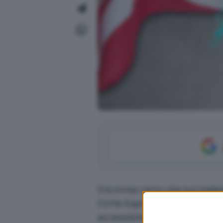
Era ormai certo che succedes
Corte Suprema USA
di conferm
accessibile negli Stati Uniti. 