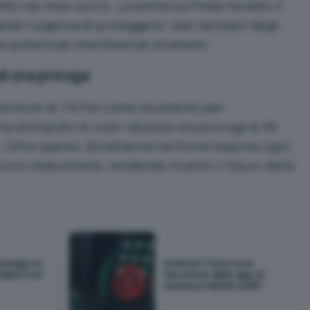
tto nei mesi scorsi. La sentenza finale ha dato il
eando l’urgenza di proteggere i dati sensibili degli
re potenziali interferenze straniere.
 di una proroga
enitore di TikTok come strumento per
 ha dichiarato di voler valutare una proroga di 90
. Oltre questo, ByteDance ha finora respinto ogni
zioni statunitensi, rendendo incerto il futuro della
essage su
Android 17 blocca la
idarsi non
rimozione delle app di
sistema tramite ADB?