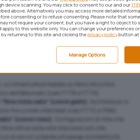
ugh device scanning. You may click to consent to our and our
1731
ibed above. Alternatively you may access more detailed inform
fore consenting or to refuse consenting. Please note that some
may not require your consent, but you have a right to object to 
ll apply to this website only. You can change your preferences o
by returning to this site and clicking the
privacy policy
button at
o state decise da AGCOM di concerto con gli
Manage Options
e quindi più snella rispetto a quella inizialmente
. Le infrastrutture basate su fibra ottica fino
ificio dell’abbonato (casi FTTB e FTTH).
“fibra mista radio” (colore giallo)
. Architetture in
a solo fino a nodi intermedi (casi FTTC e FWA).
radio” (colore rosso)
. Configurazioni di rete che
 fibra ottica nella rete d’accesso e/o che
zzo di servizi a banda ultralarga (connettività