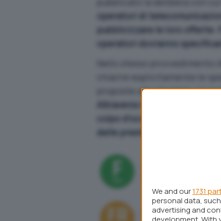
pubblicato la delibera con cu
operatori di telecomunicazion
pubblicizzare le loro offerte
:
operatori dovranno specificar
Nello stesso provvedimento A
chiarire esplicitamente le spe
proposte alla clientela, sia i
Attraverso l’esposizione di al
colpo d’occhio quale tipo di 
delle prestazioni ottenibili
.
We and our
1731 par
personal data, such 
advertising and co
development. With 