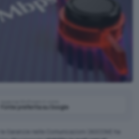
Aggiungi IlSoftware.it come
Fonte preferita su Google
per le Garanzie nelle Comunicazioni (AGCOM) ha