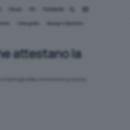
i
Cloud
OS
Pubblicità
ement
Crittografia
Backup e Ripristino
he attestano la
o la tipologia della connessione proposta.