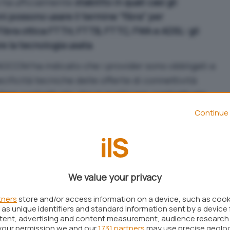
i ha ufficialmente
stabilito in quali casi gli
i possono usare il termine “fibra” per
Fibra ottica FTTH, FTTB, FTTC, FWA e ADSL: gli
e la tecnologia usata
.
GCOM ha indicato che i provider sono obbligati a
cificità tecniche delle offerte di connettività
n fase contrattuale che in quella pre-contrattuale.
cuni “bollini”, gli utenti possono comprendere a
Continue 
connessione viene offerta e ottenere una stima
We value your privacy
tners
store and/or access information on a device, such as coo
as unique identifiers and standard information sent by a device 
ntent, advertising and content measurement, audience research
your permission we and our
1731 partners
may use precise geolo