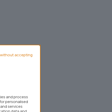
without accepting
kies and process
for personalised
 and services
cation data and