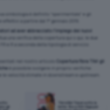
ova simbologia è definito “sperimentale” e gli
effettivi a partire dal 1° gennaio 2019.
atori ad aver abbracciato l’impiego dei nuovi
ettua una verifica della copertura
qui
o
qui
, le due
FR e R a seconda della tipologia di servizio
sentati nel nostro articolo
Copertura fibra TIM: gli
fiche
è possibile svolgere in proprio verifiche
 le velocità stimate in downstream e upstream.
sotto
TIM eSIM Travel sotto la
ano gli
lente: fino a 300 Giga per