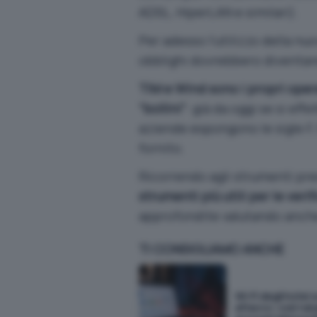
ADSL, HiperLAN e similari).
Per adesso l’utilizzo della nu
obblighi dovrebbero diventare 
TIM e Wind sono i propri oper
“bollini”
: già da oggi se si eff
aziende espongono le sigle F, 
fornito.
Ricorrendo agli strumenti pre
strumenti più utili per le veri
approfondite valutando anche
TI CONSIGLIAMO ANCHE
Wi-Fi degli hotel 
attacco: così rub