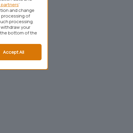
 partners
’
ation and change
 processing of
such processing.
r withdraw your
 the bottom of the
Accept All