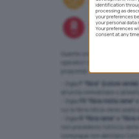
identification thro
processing as descr
your preferences be
your personal data 
Your preferences wi
consent at any time 
webpage.
Queste sono le sigle che son
operatori (con un’impostazion
proposta):
– Sigla
F “fibra” (colore verde)
all’unità immobiliare o all’ed
– Sigla
FR “fibra mista rame” o 
cui la fibra ottica viene usat
– Sigla
R “fibra rame” o “fibra 
non prevedono l’utilizzo della
comunque non abilitano l’utili