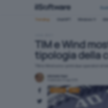
Bus
Trending:
ChatGPT
Windows 11
QN
HOME
RETI
TIM e Wind most
tipologia della
TIM e Wind sono i primi due operatori di 
Michele Nasi
Pubblicato il 6 ago 2018
AGCOM
TIM