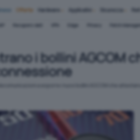
iness
Offerte
Hardware
Applicativi
Sicurezza
Ret
AP
Recupero dati
VPN
Edge
Privacy
Patch Manag
rano i bollini AGCOM c
 connessione
telecomunicazioni a esporre i nuovi bollini AGCOM che attestan