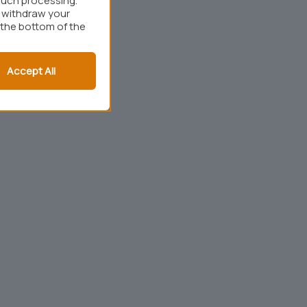
such processing.
r withdraw your
 the bottom of the
Accept All