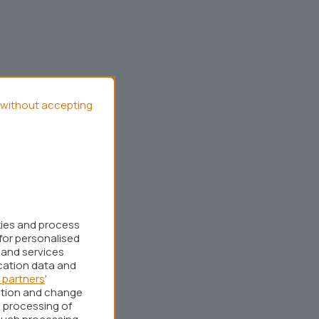
without accepting
kies and process
for personalised
 and services
cation data and
 partners
’
ation and change
 processing of