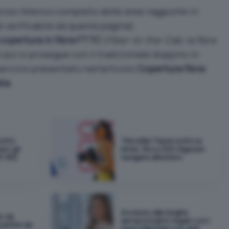
iso l’elenco completo delle aree raggiunte in
 verificabile
da questa pagina
).
copertura in fibra FTTC
(
Fiber-to-the-Cab
; la fibra
e poi si prosegue con il tradizionale doppino in
ervizio presentato nell’articolo
Copertura fibra:
ata
.
sotto
TIM eSIM Travel sotto la
ano gli
lente: fino a 300 Giga per
t 365
navigare all'estero
Accesso alle lunghe
io da
aeroportuali in regalo con i
 partire da
piani eSIM Saily con dati