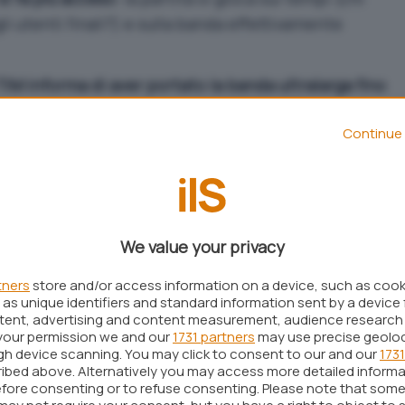
li utenti finali?) e sulla banda effettivamente
TIM informa di aver portato la banda ultralarga fino
 Mbps in upstream in modalità FTTH (
Fiber-to-the-
Continue 
router dell’abbonato in 70 comuni italiani
.
We value your privacy
tners
store and/or access information on a device, such as coo
as unique identifiers and standard information sent by a device 
ntent, advertising and content measurement, audience research
your permission we and our
1731 partners
may use precise geolo
ugh device scanning. You may click to consent to our and our
1731
ibed above. Alternatively you may access more detailed inform
fore consenting or to refuse consenting. Please note that some