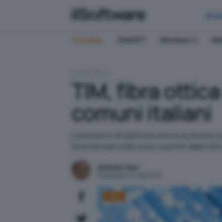
Bus
Trending:
ChatGPT
Windows 11
QN
HOME
RETI
TIM, fibra ottic
comuni italiani
L'operatore di telefonia annuncia di aver p
downstream nelle aree coperte dalla rete
Michele Nasi
Pubblicato il 24 giu 2017
TIM