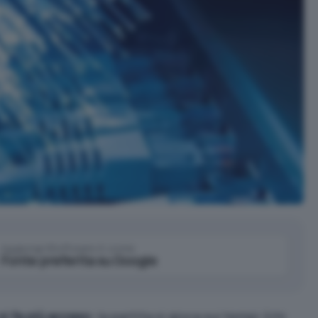
Aggiungi IlSoftware.it come
Fonte preferita su Google
si fa più acceso
: la partita si gioca sui tempi (chi