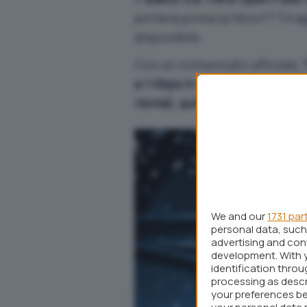
porterà prima la fibra FTTH ag
disponibile.
Con un comunicato ufficiale,
a 1 Gbps in downstream e 100
Home
), quindi fino al modem 
We and our
1731 par
personal data, such 
advertising and co
development. With 
identification thro
processing as descr
your preferences be