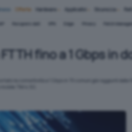
iness
Offerte
Hardware
Applicativi
Sicurezza
Ret
AP
Recupero dati
VPN
Edge
Privacy
Patch Manag
a FTTH fino a 1 Gbps in
ortato la connettività a 1 Gbps in 70 comuni già raggiunti dall
 mobile TIM 4.5G.