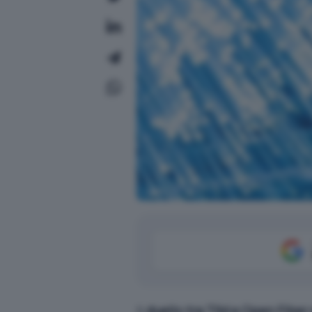
Il
duello tra TIM e Open Fiber 