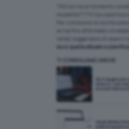
TIM non ha al momento condiv
modalità FTTH (la copertura è
Per conoscere le novità sulla
arriva fino all’armadio stradal
rame) suggeriamo di usare il s
ecco quella attuale e pianific
TI CONSIGLIAMO ANCHE
Wi-Fi degli hotel 
attacco: così rub
account Microsof
Gmail elimina l'inv
indirizzi esterni a