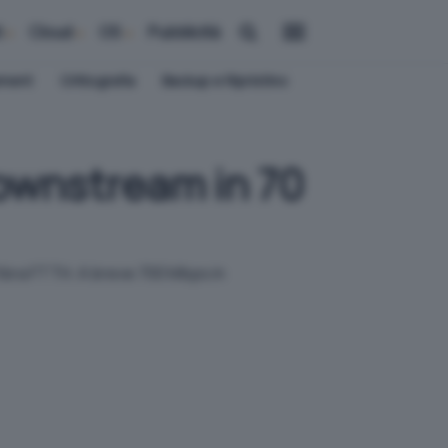
i
Cloud
OS
Pubblicità
ement
Crittografia
Backup e Ripristino
 downstream in 70
a fibra FTTH. A breve 700 Mbps in