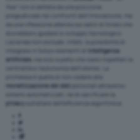
free
” non è dettata da una posizione
pregiudiziale nei confronti dell’innovazione, ma
da una riflessione attenta sui valori di fondo che
dovrebbero guidare lo sviluppo tecnologico.
L’azienda non esclude, infatti, la possibilità di
integrare in futuro elementi di
intelligenza
artificiale
, ma solo a patto che siano rispettati la
centralità e l’autonomia dell’utente. La
promessa è quella di non cedere alla
monetizzazione dei dati
personali attraverso
sistemi automatizzati, né di sacrificare la
privacy
sull’altare dell’efficienza algoritmica.