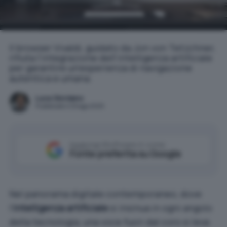
Il browser Vivaldi, guidato da Jon von Tetzchner,
rifiuta l'integrazione dell'intelligenza artificiale
per garantire un'esperienza di navigazione
autentica e umana.
Luca Giordano
Pubblicato il 29 ago 2025
Aggiungi IlSoftware.it come
Fonte preferita su Google
Nel panorama digitale contemporaneo, dove
l’
intelligenza artificiale
si insinua in ogni angolo
della tecnologia, una voce fuori dal coro si leva