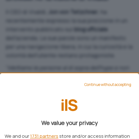
Il CEO di Vivaldi,
Jon von Tetzchner
, ha
recentemente espresso la sua posizione in un
intervento pubblicato sul
blog ufficiale
dell’azienda. Le sue parole sono un manifesto
per una navigazione libera, in cui la curiosità e la
volontà dell’utente restano protagoniste.
“
Mettiamo le persone al di sopra dell’hype e non
trasformeremo la gioia della scoperta in una
passiva osservazione
”, afferma con
Continue without accepting
determinazione il CEO. Questa visione si
traduce in scelte concrete: nessun
assistente
AI
, nessun
chatbot
basato su modelli linguistici,
nessuna funzione di
riassunto automatico
e
We value your privacy
nessuna
compilazione intelligente dei moduli
.
We and our
1731 partners
store and/or access information