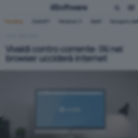
Trending:
ChatGPT
Windows 11
QNAP
Recupero dat
HOME
BROWSER
Vivaldi contro corrente: l'AI nei
browser ucciderà internet