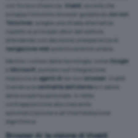
con forza e chiarezza.
Vivaldi
, società che
sviluppa l’omonimo browser guidata da
Jon von
Tetzchner
, sceglie una strada alternativa
rispetto ai principali attori del settore,
difendendo con decisione un’esperienza di
navigazione web
autenticamente umana.
Mentre i colossi della tecnologia, come
Google
e
Microsoft
, puntano sull’integrazione
massiccia di
agenti AI
nei loro
browser
, Vivaldi
rivendica la
centralità dell’utente
e il valore
della scoperta personale, in netta
contrapposizione alla crescente
automatizzazione e all’intermediazione
algoritmica.
Browser AI: la visione di Vivaldi