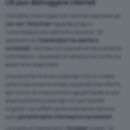
L’AI può distruggere internet
Una delle preoccupazioni centrali espresse da
Jon von Tetzchner
riguarda proprio
l’intermediazione dell’informazione. Gli
assistenti AI,
inserendosi tra utente e
contenuti
, rischiano di impoverire l’ecosistema
informativo, riducendo la varietà e la ricchezza
delle fonti disponibili.
Una recente ricerca citata dal CEO di Vivaldi
sottolinea come le sintesi automatiche offerte
dai motori di ricerca stiano già portando a una
drastica diminuzione dei clic sui risultati
originali, con effetti potenzialmente dannosi
sulla
pluralità delle informazioni accessibili
.
La scelta di mantenere il
browser
Vivaldi “
AI-