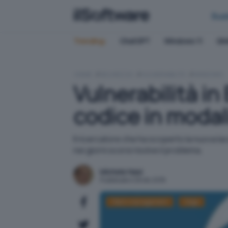
Bus
Trending:
ChatGPT
Windows 11
QN
HOME
SICUREZZA
VULNERABILITÀ
WINDOWS
Vulnerabilità i
codice in modal
Il ricercatore che ha scoperto la nuova la
nei giorni scorsi risolve il problema.
Michele Nasi
Pubblicato il 28 dic 2018
Patch management
Edge