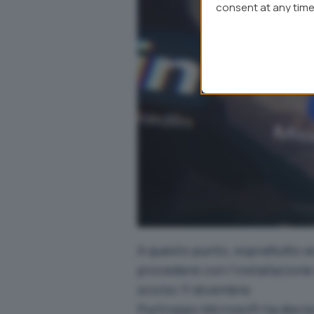
consent at any time 
webpage.
A questo punto, soprattutto s
procedere con l’installazione
scorso 11 dicembre.
Purtroppo Microsoft ha deciso