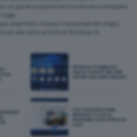
 v’è quindi la possibilità di scaricare e installare
r Edge.
 disponibili i link per il download dei singoli
inati alle varie versioni di Windows 10.
Windows 11 migliora la
PU:
ricerca: troverà i file nelle
fa un
cartelle che usate davvero
e
Foto OneDrive invade
GB di RAM:
Windows 11 e non si
 i
disinstalla: come stanno le
odi
cose