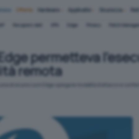
iness
Offerte
Hardware
Applicativi
Sicurezza
Ret
AP
Recupero dati
VPN
Edge
Privacy
Patch Manag
n Edge permetteva l'esec
ità remota
cuna di sicurezza in Edge spiega le modalità d'attacco e confe