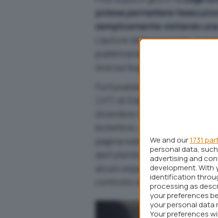
poteva permettere l’esecuzi
semplicemente visitando una
L’autore della scoperta, il ri
pubblicando su GitHub anche 
leva sul bug individuato nel b
Fortunatamente la falla di sic
(JIT) di Edge – è stata risolta
dicembre 2018. Come spiegano
bollettino
, un aggressore che 
We and our
1731 par
pagina web contenente il codi
personal data, such 
dell’utente usando l’account c
advertising and co
development. With 
alcuni espedienti un criminal
identification thro
controllo del sistema remoto
processing as descr
your preferences be
your personal data 
Your preferences wi