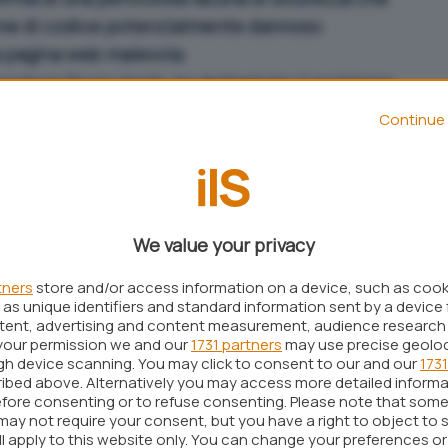
one di codice potenzialmente dannoso
 pagina web malevola
.
cercatore Bruno Keith, ha dettagliato il problema
il codice
proof-of-concept
che consente di far
Continue 
rowser Microsoft.
urezza – che affliggeva il compilatore
just-in-time
 con il rilascio degli aggiornamenti Microsoft di
 i tecnici dell’azienda di Redmond
in questo
We value your privacy
riesca a indurre la vittima a visitare una certa
tners
store and/or access information on a device, such as coo
ce exploit può eseguire istruzioni sul dispositivo
as unique identifiers and standard information sent by a device 
on cui quest’ultimo risulta “loggato”. Utilizzando
ntent, advertising and content measurement, audience research
your permission we and our
1731 partners
may use precise geolo
e informatico può anche arrivare ad assumere il
ugh device scanning. You may click to consent to our and our
1731
.
ibed above. Alternatively you may access more detailed inform
fore consenting or to refuse consenting. Please note that some
may not require your consent, but you have a right to object to 
ll apply to this website only. You can change your preferences o