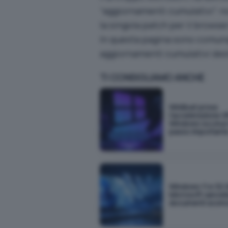
“aggiornamenti cumulativi”: non
la singola patch per il browse
In questa pagina
sono comunque
aggiornamenti cumulativi dest
TI CONSIGLIAMO ANCHE
WinBoat prova
l'accelerazione G
Windows su Linux 
passo important
Windows 11 e 32 
Microsoft cancella
documenti scom