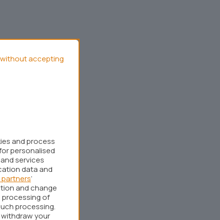
without accepting
kies and process
for personalised
 and services
cation data and
 partners
’
ation and change
 processing of
such processing.
r withdraw your