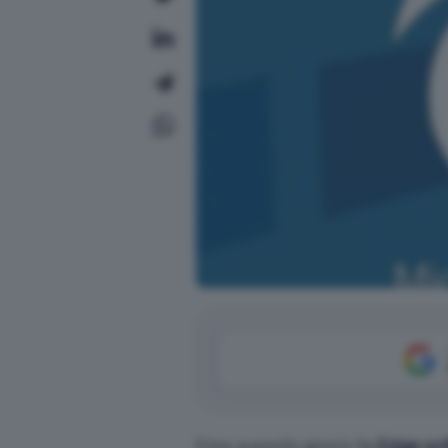
Fino a pochi giorni fa
Edge sof