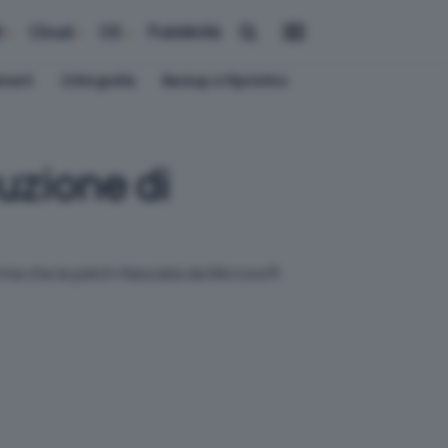
i
Cloud
OS
Pubblicità
ement
Crittografia
Backup e Ripristino
uzione di
rma che la patch rilasciata da Microsoft