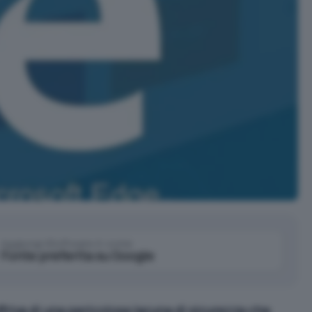
Aggiungi IlSoftware.it come
Fonte preferita su Google
friva di una pericolosa lacuna di sicurezza che