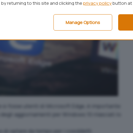
by returning to this site and clicking the
privacy policy
button at
Manage Options
e si fosse utenti di Microsoft Edge, è importante
 degli aggiornamenti per Windows 10 rilasciati lo
 di optare da tempo per i cosiddetti