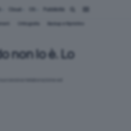
i
Cloud
OS
Pubblicità
ement
Crittografia
Backup e Ripristino
 non lo è. Lo
la successiva rielaborazione ed