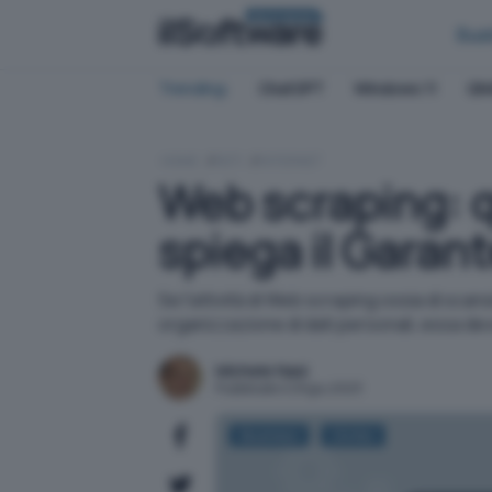
BUSINESS
Bus
Trending:
ChatGPT
Windows 11
QN
HOME
RETI
INTERNET
Web scraping: q
spiega il Garan
Se l'attività di Web scraping ossia di sca
organizzazione di dati personali, essa d
Michele Nasi
Pubblicato il 29 giu 2023
Business
Diritto