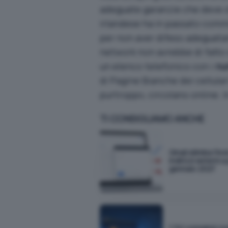
adeguate garanzie che deve of
irlandese ha in passato com
per non aver difeso adeguata
network non avrebbe di fatto o
un elenco telefonico con i
num
di
Pagine Bianche dei cellulari
purtroppo, circolano online. I
TI CONSIGLIAMO ANCHE
Gmail elimina l'inv
indirizzi esterni a
gennaio 2027
1.741 consensi co