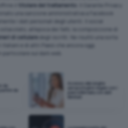
frire il
titolare del trattamento
. Il Garante Privacy
minato una
sanzione amministrativa a Facebook
mente i dati personali
degli utenti. Il social
stacolato, all’epoca dei fatti, la composizione di
eri di cellulare
degli iscritti. Ne risultò una sorta
 italiani
e di altri Paesi che ancora oggi,
n particolare sul
dark web
.
Accesso alle lunghe
io da
aeroportuali in regalo con i
 partire da
piani eSIM Saily con dati
illimitati
okie con
La maggior parte dei