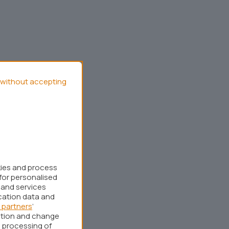
without accepting
kies and process
for personalised
 and services
cation data and
 partners
’
ation and change
 processing of