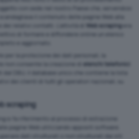
oggetto con sede nel nostro Paese che, servendosi
 scandagliava il contenuto delle pagine Web alla
dei relativi contatti. L’attività di
Web scraping
era
iettivo di formare e diffondere online un elenco
mpleto e aggiornato.
 per la protezione dei dati personali, la
e non consente la creazione di
elenchi telefonici
i dal DBU, il database unico che contiene la lista
tivi dei clienti di tutti gli operatori nazionali, su
eb scraping
g si fa riferimento al processo di estrazione
lle pagine Web utilizzando appositi software.
erare dati strutturati o non strutturati dai siti