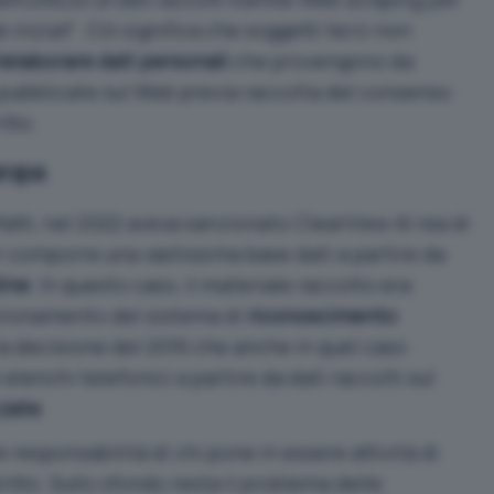
 iniziali
“. Ciò significa che soggetti terzi non
ielaborare dati personali
che provengono da
pubblicate sul Web previa raccolta del consenso
itto.
uropa
fatti, nel 2022 aveva sanzionato
ClearView AI rea di
 comporre una vastissima base dati a partire da
line
. In questo caso, il materiale raccolto era
unzionamento del sistema di
riconoscimento
 la decisione del 2016 che anche in quel caso
elenchi telefonici a partire da dati raccolti sul
zzate
.
responsabilità di chi pone in essere attività di
itto. Sullo sfondo resta il problema delle