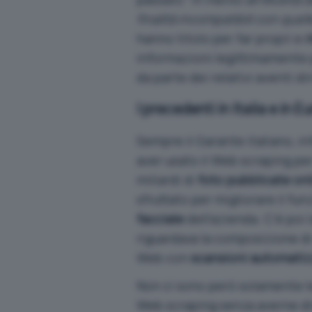
finalità incompatibili con quelle
hanno titolo per far propri e
r
informazioni legittimamente 
da parte dei relativi aventi dir
I precedenti in Italia e in E
Sempre il Garante italiano, in
aver usato il Web scraping
per
miliardi di
foto pubblicate on
sfruttato per migliorare il f
facciale
dell’azienda. C’è poi
riguardava la composizione di 
Web con
scansioni automati
Non ci sono però solamente le 
Web scraping senza averne dir