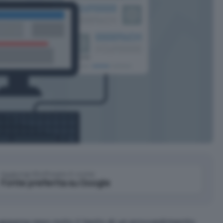
Aggiungi IlSoftware.it come
Fonte preferita su Google
 appena reso noto il testo di un provvedimento