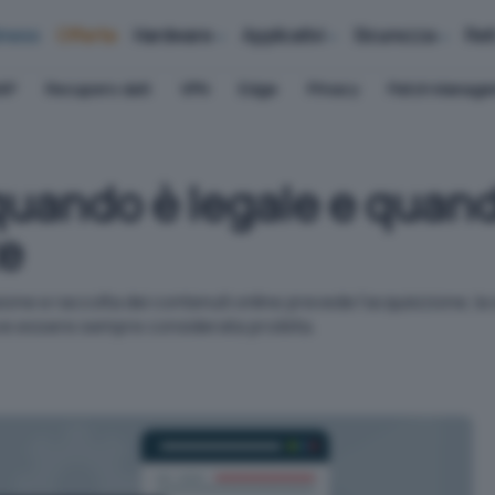
iness
Offerte
Hardware
Applicativi
Sicurezza
Ret
AP
Recupero dati
VPN
Edge
Privacy
Patch Manag
uando è legale e quando
te
nsione e raccolta dei contenuti online prevede l'acquisizione, 
eve essere sempre considerata proibita.