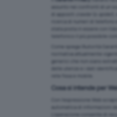
assunto nei confronti di un s
di appositi
crawler
(o
spider
),
ricerca di numeri di telefono e 
stata posta in essere con l’ob
telefonico il più possibile co
Come spiega l’Autorità
Garante
normativa attualmente vigent
generici che non siano estratt
delle utenze e i dati identifica
rete fissa e mobile.
Cosa si intende per W
Con l’espressione Web scrapin
automatica di informazioni da
L’operazione consente di recup