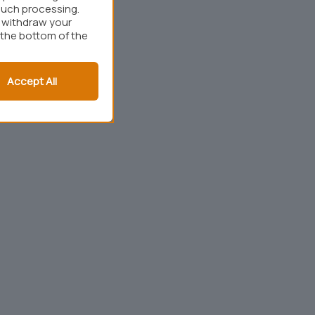
such processing.
r withdraw your
 the bottom of the
Accept All