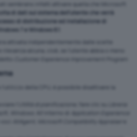
ati sembrano infatti attivare quella che Microsoft
olta di dati sul sistema dell’utente che verrà
ocesso di distribuzione ed installazione di
indows 7 e Windows 8.1
.
ra attivata indipendentemente dalle scelte
 rilevanza alcuna, cioè, se l’utente abbia o meno
ddetto
Customer Experience Improvement Program
.
lema
utilizzo della CPU, è possibile disattivare la
viare l’
Utilità di pianificazione
, fare clic su
Libreria
osoft, Windows
. All’interno di
Application Experience
e voci
AitAgent, Microsoft Compatibility Appraiser
e