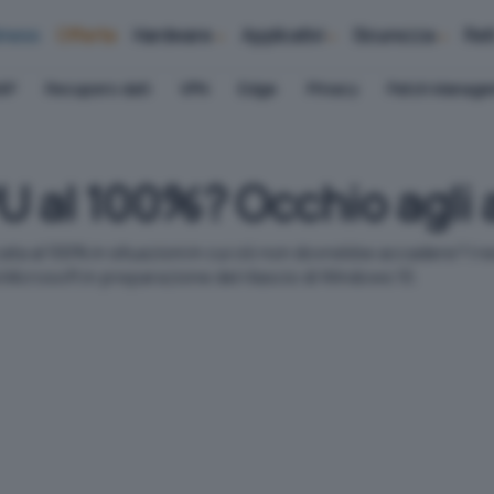
iness
Offerte
Hardware
Applicativi
Sicurezza
Ret
AP
Recupero dati
VPN
Edge
Privacy
Patch Manag
U al 100%? Occhio agli
ata al 100% in situazioni in cui ciò non dovrebbe accadere? I
Microsoft in preparazione del rilascio di Windows 10.