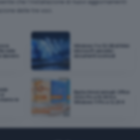
nte che l’installazione di nuovi aggiornamenti
zione delle tre voci.
ra la
Windows 11 e 32 GB di RAM:
ile nelle
Microsoft cancella i
e davvero
documenti scomodi
vade
Basta rinnovi annuali: Office
si
2024 Pro a 16,99 € e
 stanno le
Windows 11 Pro a 12,25 €