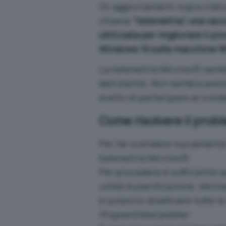
Gli aggiornamenti sopra indic
chiama
“telemetria”, una racc
utilizzata per migliorare il pr
Windows 10 sulle macchine W
La telemetria Microsoft semb
dell’utente. Non sembra avere
scelto di partecipare al cosi
Come risolvere il prob
Per far scendere nuovamente l’
telemetria Microsoft.
Per procedere è sufficiente av
utilità di pianificazione, Micr
si possono disattivare tutte l
ProgramDataUpdater
.