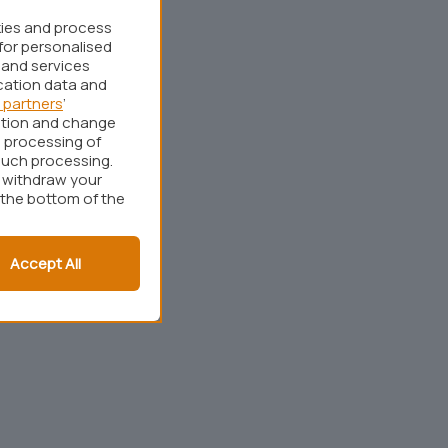
kies and process
for personalised
 and services
cation data and
 partners
’
ation and change
 processing of
such processing.
r withdraw your
 the bottom of the
Accept All