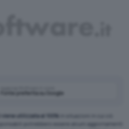
Aggiungi IlSoftware.it come
Fonte preferita su Google
viene utilizzata al 100%
in situazioni in cui ciò
ponsabili potrebbero essere alcuni aggiornamenti