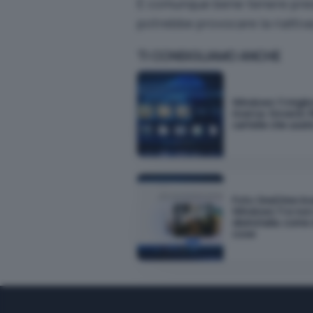
È comunque bene tenere prese
potrebbe provocare la riattiva
TI CONSIGLIAMO ANCHE
Windows 11 miglio
ricerca: troverà i f
cartelle che usat
Foto OneDrive in
Windows 11 e non 
disinstalla: come
cose