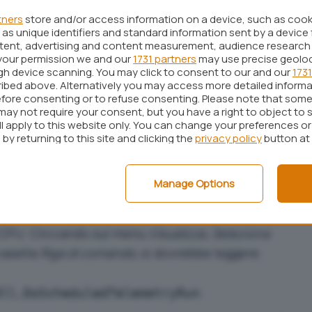
pdate
); il terzo, infine, dovrebbe portare alla
tners
store and/or access information on a device, such as coo
i messaggi che caldeggiano l’installazione di
as unique identifiers and standard information sent by a device 
a a fare capolino su Windows 7 e 8.1
).
ntent, advertising and content measurement, audience research
your permission we and our
1731 partners
may use precise geolo
1 e CPU al 100%
ugh device scanning. You may click to consent to our and our
1731
ibed above. Alternatively you may access more detailed inform
fore consenting or to refuse consenting. Please note that some
empo, anche quando il sistema in uso dovesse
may not require your consent, but you have a right to object to 
ll apply to this website only. You can change your preferences o
re attività, la CPU apparisse molto affaccendata, è
by returning to this site and clicking the
privacy policy
button at
amento sia riconducibile all’installazione degli
edenza.
Manage Options
in Windows (
per accedere al
CTRL+MAIUSC+ESC
si
) si potrebbe trovare un’istanza di rundll32.exe
CPU. Cliccando sul menu
Visualizza, Seleziona
casella
Riga di comando
, si dovrebbe leggere
.
dll,DoScheduledTelemetryRun