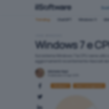
Bus
Trending:
ChatGPT
Windows 11
QN
HOME
WINDOWS
Windows 7 e CP
Sul sistema Windows 7 la CPU viene utilizz
aggiornamenti recentemente rilasciati da 
Michele Nasi
Pubblicato il 21 apr 2015
Windows 7
Patch management