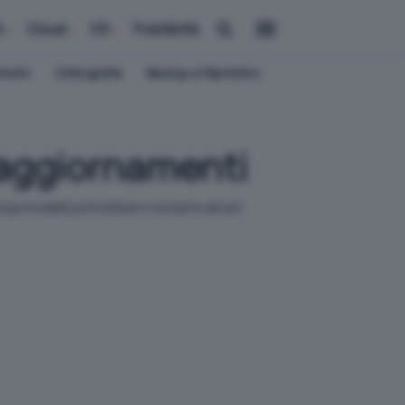
i
Cloud
OS
Pubblicità
ement
Crittografia
Backup e Ripristino
 aggiornamenti
 responsabili potrebbero essere alcuni