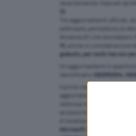
recentemente rilasciati da M
10
.
Tre aggiornamenti ufficiali, d
settimane, permettono di atti
Windows 8.1 che dovrebbero f
10
, anche in considerazione d
gratuito, per molti ma non per
Gli aggiornamenti in question
identificativi
KB2952664, KB2
Il primo viene presentato com
aggiornamento a Windows 10, 
nella sua veste finale; il se
accessorie a Windows Update i
d’installazione di Windows 10
Microsoft installabile attrav