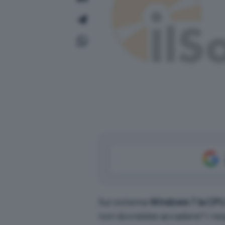
Sul sistema
Windows 7 la CPU 
non dovrebbe accadere? I res