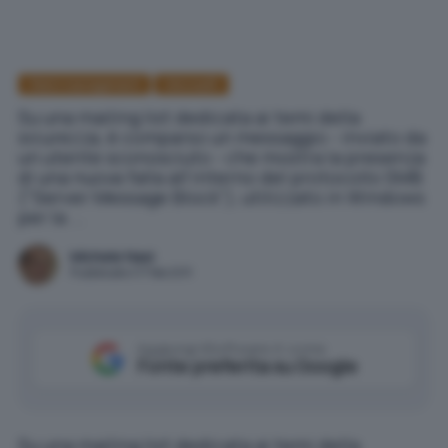
Patch management
Microsoft
Su una mailing list dedicata ai temi della
sicurezza, è comparso un messaggio - inviato da
un utente sconosciuto - che mostra la presenza
di una nuova falla all'interno del protocollo SMB
("Server Message Block"), utilizzato in Windows
per la ...
Michele Nasi
Pubblicato il 17 feb 2011
Aggiungi IlSoftware.it come
Fonte preferita su Google
Su una mailing list dedicata ai temi della