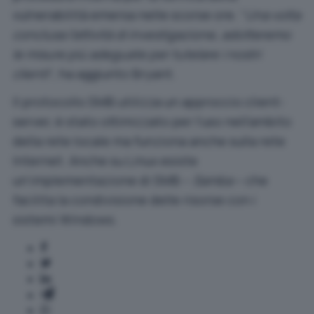
vulnerabilità emersa nelle scorse ore. “
Una volta
conclusa l’attività di investigazione, adotteremo
le misure più adeguate per tutelare i nostri
clienti
“, ha aggiunto Bryant.
Il protocollo SMB utilizza un approccio client-
server, è stato ottimizzato per l’uso nell’ambito
della rete locale ma funziona anche sulla rete
Internet. Anche su Linux esiste
un’implementazione di SMB –
Samba
– che
facilita la condivisione delle risorse con i
sistemi Windows.