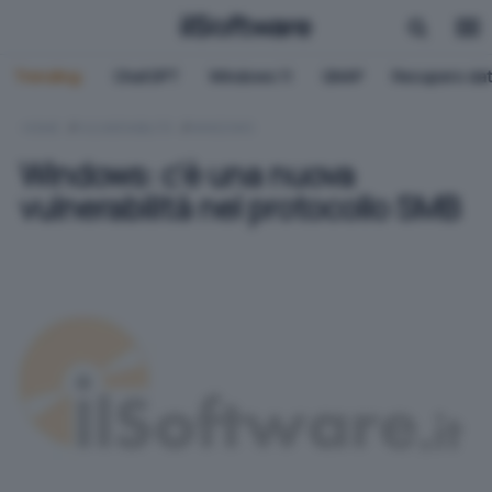
Trending:
ChatGPT
Windows 11
QNAP
Recupero dat
HOME
VULNERABILITÀ
WINDOWS
Windows: c'è una nuova
vulnerabilità nel protocollo SMB