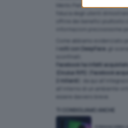
Menlo Park dovrà quindi innan
fiducia degli utenti dimostra
offrire dei benefici piuttost
informazioni preziosissime pe
Come abbiamo evidenziato pe
i volti con DeepFace
, gli sc
sconfinati.
Facebook ha infatti acquistato 
(Oculus Rift)
(
Facebook acquis
2 miliardi
): da qui all’integra
all’interno di un ambiente virt
essere davvero breve.
TI CONSIGLIAMO ANCHE
X rinnova i video: a