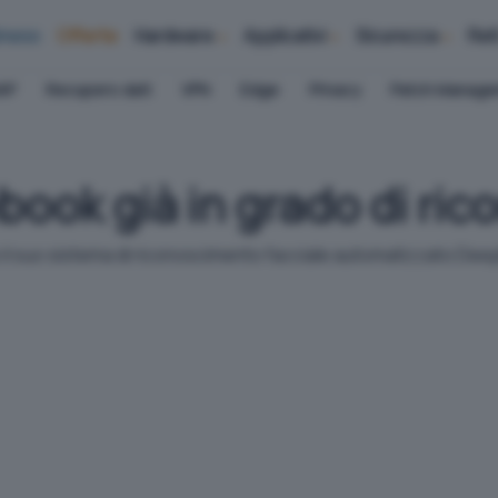
iness
Offerte
Hardware
Applicativi
Sicurezza
Ret
AP
Recupero dati
VPN
Edge
Privacy
Patch Manag
ook già in grado di ric
l suo sistema di riconoscimento facciale automatizzato DeepFa