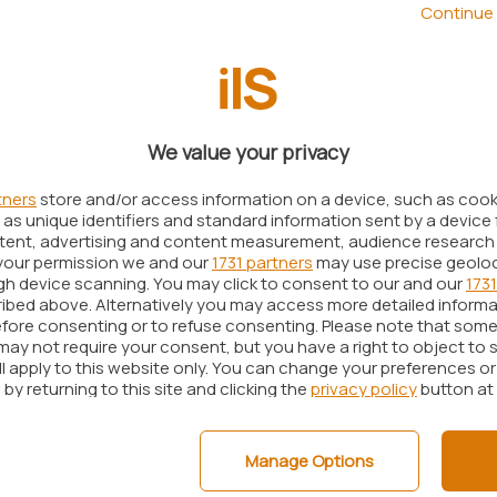
anno fa (
Facebook riconoscerà tutti i volti con
Continue 
ork di Mark Zuckerberg sembra abbia portato il
 livello di maturazione.
 base del funzionamento di DeepFace, gli iscritti a
tà di
verificare le foto in cui compare il loro viso e
We value your privacy
acebook potrebbe quindi segnalare le foto dove
tners
store and/or access information on a device, such as coo
ire l’opportunità di eliminarlo dalle immagini,
as unique identifiers and standard information sent by a device 
 siano state pubblicate sul social network da un
ntent, advertising and content measurement, audience research
your permission we and our
1731 partners
may use precise geolo
ugh device scanning. You may click to consent to our and our
1731
ibed above. Alternatively you may access more detailed inform
ndi, sembrano essere più che nobili. C’è però il
fore consenting or to refuse consenting. Please note that some
molti fanno notare come
may not require your consent, but you have a right to object to 
Facebook sia già in grado,
ll apply to this website only. You can change your preferences o
te raffigurato in tutte le foto pubblicate sul social
by returning to this site and clicking the
privacy policy
button at
arre importanti informazioni sulla sua identità,
teressi.
Manage Options
o di verifiche in materia di privacy: l’azienda di