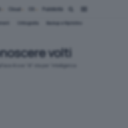
i
Cloud
OS
Pubblicità
ement
Crittografia
Backup e Ripristino
onoscere volti
ce AI ove "AI" sta per "intelligenza