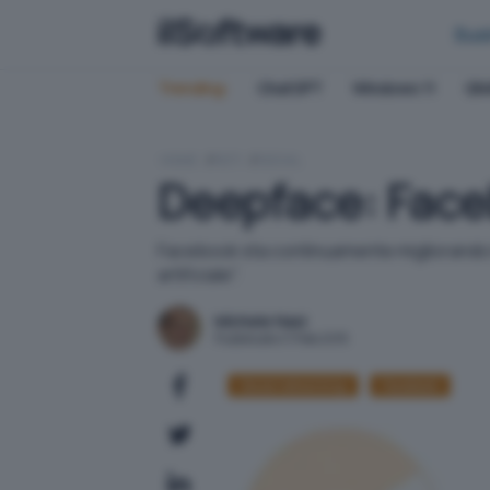
Bus
Trending:
ChatGPT
Windows 11
QN
HOME
RETI
SOCIAL
Deepface: Faceb
Facebook sta continuamente migliorando i
artificiale".
Michele Nasi
Pubblicato il 11 feb 2015
Social networking
Facebook