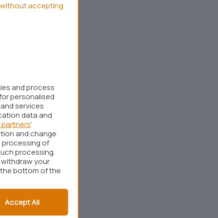
without accepting
kies and process
for personalised
 and services
cation data and
 partners
’
ation and change
 processing of
such processing.
r withdraw your
 the bottom of the
Accept All