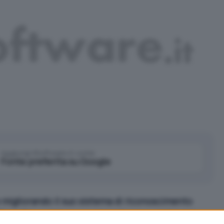
Aggiungi IlSoftware.it come
Fonte preferita su Google
igliorando il suo sistema di riconoscimento
Face AI
ove “AI” sta per “intelligenza artificiale”.