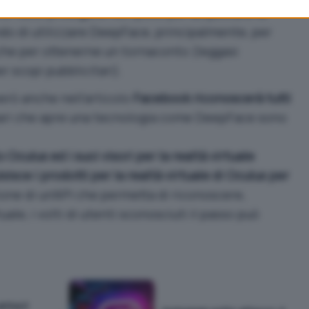
zi tutto prodigarsi non poco per acquistare la
ndo di utilizzare DeepFace, principalmente, per
o che per ottenerne un tornaconto (leggasi
r scopi pubblicitari).
rò anche nell’articolo
Facebook riconoscerà tutti
enari che apre una tecnologia come DeepFace sono
Oculus ed i suoi visori per la realtà virtuale
isce i prodotti per la realtà virtuale di Oculus per
zione di un’API che permetta di riconoscere,
uale, i volti di utenti sconosciuti il passo può
rriva il