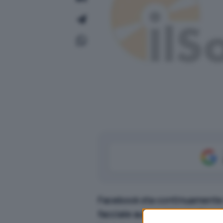
Facebook sta continuamente m
facciale automatizzato Deep