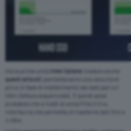
Già le prime unità
Intel Optane
(vedere anche
questi articoli
) permetteranno una velocità di
picco in fase di trasferimento dei dati pari a 2
GB/s (lettura sequenziale). È quindi assai
probabile che si tratti di unità PCIe 3.0 4x,
interfaccia che permette di trasferire dati fino a
4 GB/s.