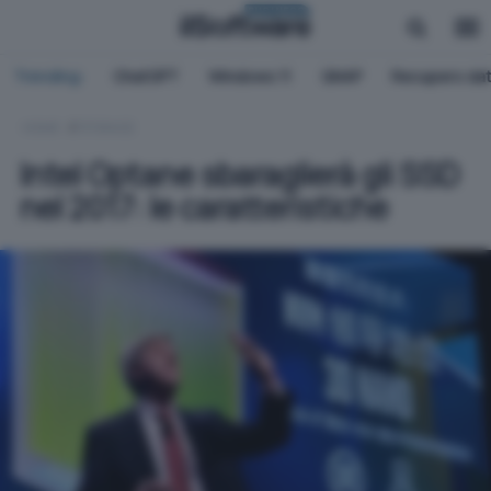
BUSINESS
Trending:
ChatGPT
Windows 11
QNAP
Recupero dat
HOME
STORAGE
Intel Optane sbaraglierà gli SSD
nel 2017: le caratteristiche