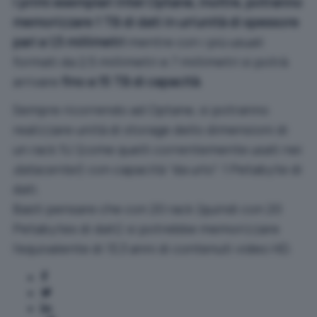
I primi esemplari Intel Optane, inoltre, potranno
memorizzare 1 TB di dati in un’unità di spessore
pari a 1,5 millimetri
mentre con i più usuali
formati da 2,5 millimetri e 7 millimetri si potrà
arrivare
fino a 15 TB di capacità
.
Sempre ricorrendo ad Optane, si potranno
realizzare unità di storage dello dimensioni di
un rack 1U (come quelli correntemente usati nei
datacenter
) con capacità “da urlo”: 1 Petabyte di
dati.
Basti pensare che con 20 rack (quindi con 20
Petabytes di dati) si potrebbe memorizzare
l’equivalente di 13,3 anni di contenuti video HD.