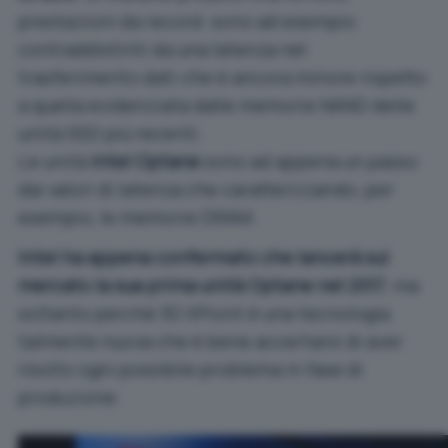
prestazioni da record: sono ad esempio
contraddistinti da una latenza nel
trasferimento dati che è ancora minore rispetto
a quella evidenziata dalle memorie NAND delle
unità SSD più recenti.
Le unità
Intel Optane
sono ad appena un passo
dai valori di latenza che caratterizzando, per
esempio, le memorie DRAM.
Intel ha appena confermato che lancerà sul
mercato la sua prima unità Optane nel 2017
, ma
soltanto perché 3D XPoint è una tecnologia
talmente nuova che è bene accertarsi di aver
risolto ogni possibile problema in fase di
produzione.