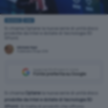
Business
Intel
Si chiama Optane la nuova serie di unità disco
prodotte da Intel e dotate di tecnologia 3D
XPoint.
Michele Nasi
Pubblicato il 18 apr 2016
Aggiungi IlSoftware.it come
Fonte preferita su Google
Si chiama
Optane
la nuova serie di unità disco
prodotte da Intel e dotate di tecnologia 3D
XPoint
. Si tratta di prodotti che offrono