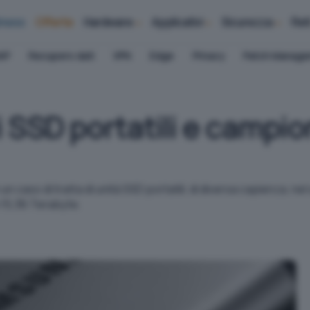
iness
Offerte
Hardware
Applicativi
Sicurezza
Ret
AP
Recupero dati
VPN
Edge
Privacy
Patch Manag
SSD portatili e campioni
 caso di tratta di unità SSD portatili, di diversa capienza, n
 15,36 Terabyte.