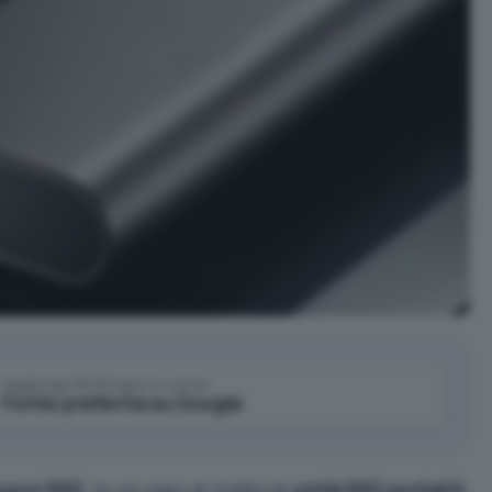
Aggiungi IlSoftware.it come
Fonte preferita su Google
nuovi SSD
. In un caso di tratta di
unità SSD portatili
,