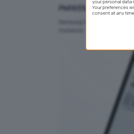
your personal data 
PM1633a, l’unità SSD p
Your preferences wi
consent at any time 
webpage.
Samsung ha poi presentato
P
momento.