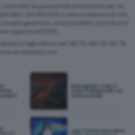
 l’unità SSD
da guiness
è da record anche per ciò
1.200 MB/s, 200.000 IOPS in lettura random e 32.000
e coreano garantisce, senza problemi, la scrittura di
ntera capienza dell’SSD).
nche in tagli inferiori da 7,68 TB, 3,84 TB, 1,92 TB,
n sono al momento noti.
ane
Bug logging in Codex: il
rfetta
rischio è riempire SSD con
odelli AI
terabyte di dati
ta
Linux 7.1 riceve nuovo driver
ino a 11