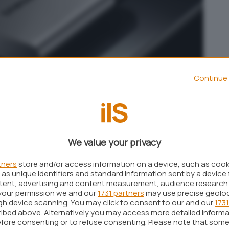
Continue 
250 GB, il taglio più piccolo disponibile, costerà
 più capiente – da 2 TB – costerà 849 dollari. A
We value your privacy
rmedi” da 500 GB (219 dollari) e 1 TB (429 dollari).
tners
store and/or access information on a device, such as coo
as unique identifiers and standard information sent by a device 
ung
pesano appena 51 grammi, hanno una
ntent, advertising and content measurement, audience research
cm e sono garantiti contro i danni da caduta
.
your permission we and our
1731 partners
may use precise geolo
ugh device scanning. You may click to consent to our and our
1731
ntroduzione di un connettore
USB Type-C
(il cavo
ibed above. Alternatively you may access more detailed inform
 Type-A a Type-C).
fore consenting or to refuse consenting. Please note that some