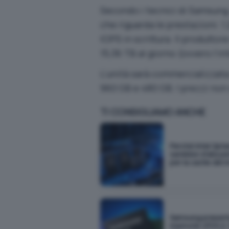
Secondo i tecnici di Samsung,
che riguarda le prestazioni: 
IOPS in scrittura. Il produttor
15,36 TB al giorno (ovvero l’i
L’unità sarà commercializzata a
960 GB e 480 GB. I prezzi no
TI CONSIGLIAMO ANCHE
Perché Intel Opt
sarebbe stata pe
per la cache dei m
Samsung presen
memorie UFS 5.0: f