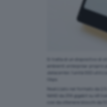
Si tratta di un dispositivo di 
ambienti
enterprise
: proprio 
datacenter
, l’unità SSD utiliz
Gbps.
Realizzato nel formato da 2,5 
NAND da 256 gigabit su 48 livel
così da ottenere blocchi da 5