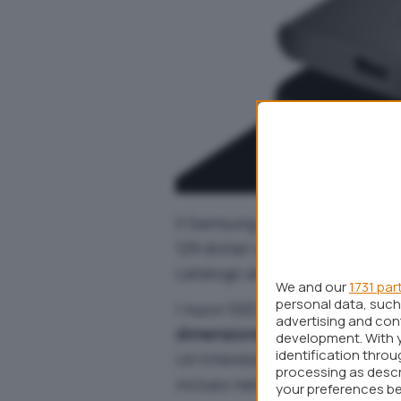
Il Samsung Portable SSD T3 da 
129 dollari mentre la versione
catalogo anche i modelli “inte
We and our
1731 par
personal data, such 
I nuovi SSD portatili di Sams
advertising and co
dimensione di 7,25 x 5,75 x 1 
development. With 
identification thro
Un’interessante novità, è l’i
processing as descr
incluso nella confezione è da
your preferences be