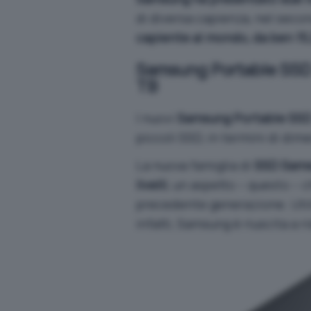
di diversa capienza, nel sec
capiente al mondo, da ben 15
Samsung Portable SSD T
TB
I nuovi
Samsung Portable SSD
piccoli SSD, in termini di dime
La nuova famiglia di
SSD Samsu
livelli
, un aspetto – questo – c
precedente generazione. Utili
infatti, Samsung è riuscita a r