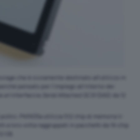
storage che è ovviamente destinato all’utilizzo in
perché pensato per l’impiego all’interno dei
za un’interfaccia
Serial Attached SCSI
(SAS) da 12
pollici, PM1633a utilizza 512 chip di memoria V-
li a loro volta raggruppati in pacchetti da 16 chip
12 GB.