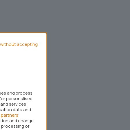
without accepting
kies and process
for personalised
 and services
cation data and
 partners
’
ation and change
 processing of