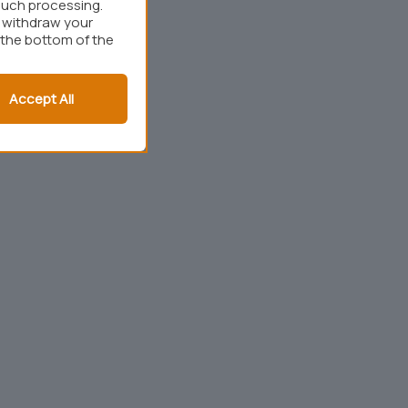
such processing.
r withdraw your
 the bottom of the
Accept All