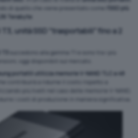
ondo di quello che viene presentato come
l’SSD più
,36 Terabyte
.
3, unità SSD “trasportabili” fino a 2
 T3
succedono alla gamma T1 e sono tra i più
nsioni, oggi disponibili sul mercato.
ng portatili utilizza memorie V-NAND TLC a 48
he contribuirà a ridurne il costo rispetto a
zzando più livelli nel caso delle memorie V-NAND,
idurre i costi di produzione in maniera significativa.