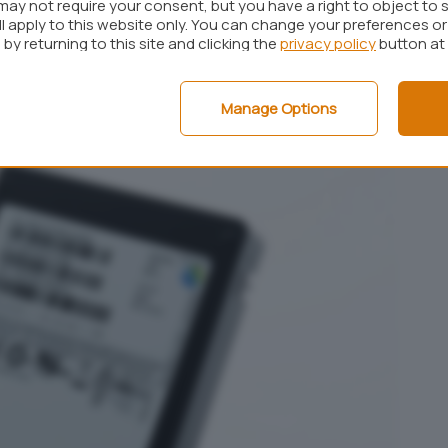
may not require your consent, but you have a right to object to 
iù capiente al mondo: 15,36 TB
ll apply to this website only. You can change your preferences o
by returning to this site and clicking the
privacy policy
button at
M1633a
, l’
SSD più capiente al mondo
, almeno al
Manage Options