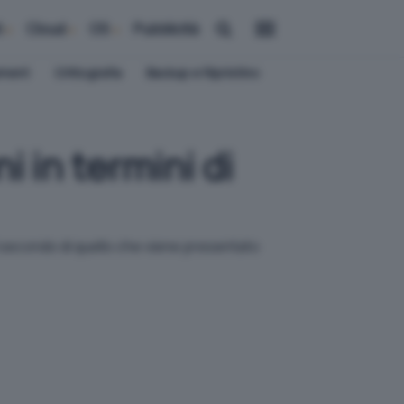
i
Cloud
OS
Pubblicità
ement
Crittografia
Backup e Ripristino
 in termini di
el secondo di quello che viene presentato