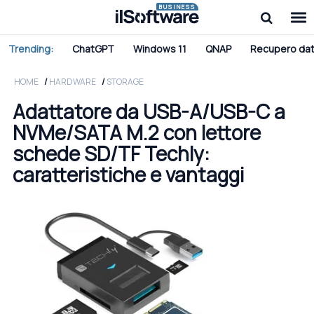
BUSINESS
Trending:
ChatGPT
Windows 11
QNAP
Recupero dat
HOME
HARDWARE
STORAGE
Adattatore da USB-A/USB-C a
NVMe/SATA M.2 con lettore
schede SD/TF Techly:
caratteristiche e vantaggi