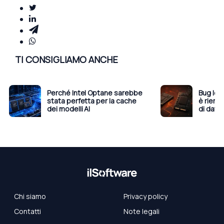
TI CONSIGLIAMO ANCHE
Perché Intel Optane sarebbe
Bug logg
stata perfetta per la cache
è riemp
dei modelli AI
di dati
Chi siamo
Privacy policy
Contatti
Note legali