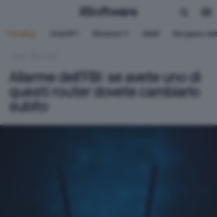
Trending:
ChatGPT
Windows 11
QNAP
Recupero dat
HOME
ROUTER
Allarme dell'FBI: se avete uno di
questi router dovete cambiarlo
subito