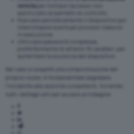
remota
per limitare l’accesso non
autorizzato al pannello di controllo
Riavviare periodicamente il dispositivo per
interrompere eventuali processi malevoli
in esecuzione
Utilizzare password complesse,
preferibilmente di almeno 16 caratteri, per
aumentare la sicurezza del dispositivo
Nel caso si sospetti una compromissione del
proprio router, è fondamentale segnalare
l’incidente alle autorità competenti, fornendo
tutti i dettagli utili per avviare un’indagine.