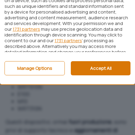
on a device, such as cookies and process personal data,
such as unique identifiers and standard information sent
Linksys
particolarmente vulnerabili:
by a device for personalised advertising and content,
advertising and content measurement, audience research
E1200
and services development. With your permission we and
E2500
our
1731 partners
may use precise geolocation data and
identification through device scanning. You may click to
E1000
consent to our and our
1731 partners
’ processing as
E4200
described above. Alternatively you may access more
E1500
detailed information and change your preferences before
E300
consenting or to refuse consenting. Please note that
some processing of your personal data may not require
E3200
Manage Options
Accept All
your consent, but you have a right to object to such
WRT320N
processing. Your preferences will apply to this website only.
E1550
You can change your preferences or withdraw your
WRT610N
consent at any time by returning to this site and clicking
the
privacy policy
button at the bottom of the webpage.
E100
M10
WRT310N
Questi dispositivi, ormai
fuori produzione
, sono
privi di supporto tecnico e
aggiornamenti di