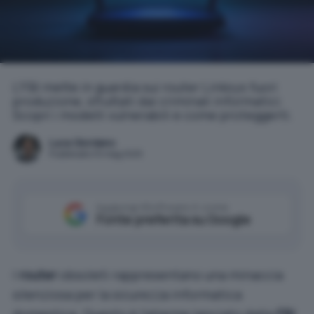
L'FBI mette in guardia sui router Linksys fuori
produzione, sfruttati dai criminali informatici.
Scopri i modelli vulnerabili e come proteggerti.
Luca Giordano
Pubblicato il 8 mag 2025
Aggiungi IlSoftware.it come
Fonte preferita su Google
I
router
obsoleti rappresentano una minaccia
silenziosa per la sicurezza informatica