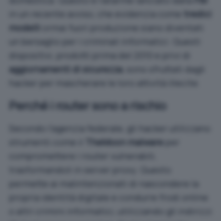
domestica. Questo è l’allarme lanciato dalla
FBI
in un recente avviso, che evidenzia come
tredici
modelli
ormai fuori produzione siano diventati
un bersaglio per i criminali informatici. Questi
dispositivi, prodotti prima del 2010 e privi di
aggiornamenti di sicurezza
, sono sfruttati dagli
hacker per mascherare le loro attività illecite.
Perché i router sono a rischio
Secondo l’agenzia federale, gli hacker utilizzano
strumenti come il
TheMoon malware
per
compromettere i router vulnerabili,
trasformandoli in server proxy. Questo
permette ai malintenzionati di nascondere la
propria identità digitale e condurre frodi online
o altri crimini informatici, utilizzando gli indirizzi