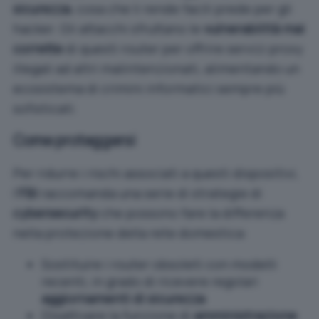
sicurezza
, cosa che li rende facili prede per gli
hacker. Gli attacchi sfruttano le
vulnerabilità mai
corrette
di questi router per offrire servizi proxy
illegali ad altri malintenzionati, alimentando un
ecosistema di crimini informatici sempre più
sofisticati.
Come proteggersi
Per ridurre i rischi associati a questi dispositivi,
l’
FBI
raccomanda una serie di strategie di
cybersecurity
che possono fare la differenza
nella protezione della rete domestica:
Sostituire i router obsoleti con modelli
recenti, in grado di ricevere regolari
aggiornamenti di sicurezza
Disattivare la funzione di
amministrazione