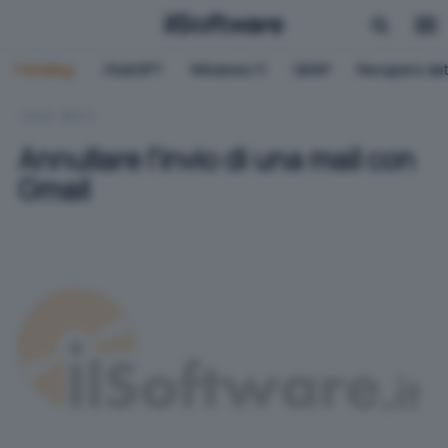
Trending:
ChatGPT
Windows 11
QNAP
Recupero dat
HOME
RETI
Annullare l'invio di una mail con
Gmail