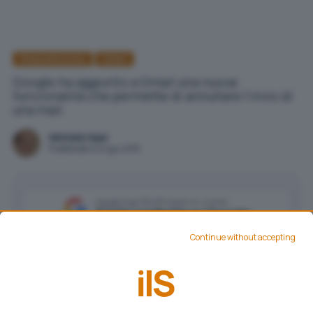
Posta elettronica
GMail
Google ha aggiunto a Gmail una nuova
funzionalità che permette di annullare l'invio di
una mail.
Michele Nasi
Pubblicato il 24 giu 2015
Aggiungi IlSoftware.it come
Fonte preferita su Google
Continue without accepting
Google ha aggiunto a Gmail una nuova
funzionalità che permette di
annullare l’invio di
una mail
. Gli utenti del servizio di posta