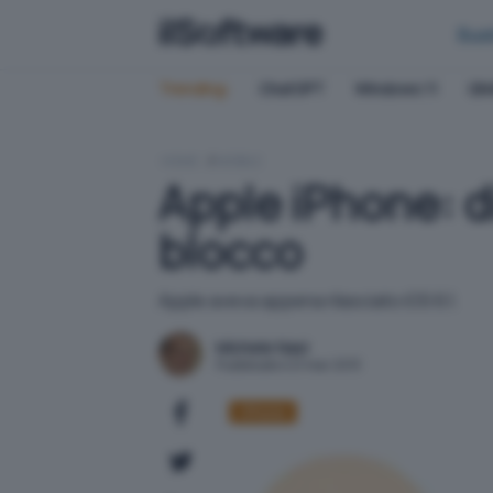
Bus
Trending:
ChatGPT
Windows 11
QN
HOME
MOBILE
Apple iPhone: d
blocco
Apple aveva appena rilasciato iOS 6.1.
Michele Nasi
Pubblicato il 21 mar 2013
iPhone