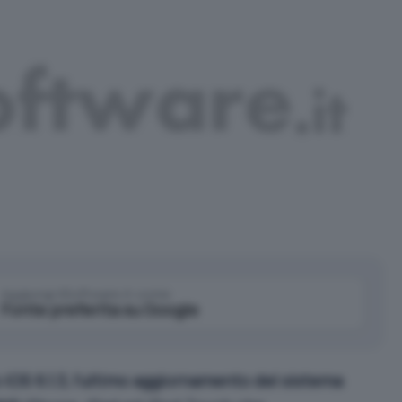
Aggiungi IlSoftware.it come
Fonte preferita su Google
 iOS 6.1.3, l’ultimo aggiornamento del sistema