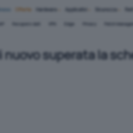
iness
Offerte
Hardware
Applicativi
Sicurezza
Ret
AP
Recupero dati
VPN
Edge
Privacy
Patch Manag
i nuovo superata la sch