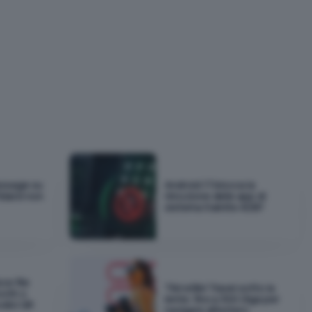
essage su
Android 17 blocca la
idarsi non
rimozione delle app di
sistema tramite ADB?
ce file
TIM eSIM Travel sotto la
ooth o
lente: fino a 300 Giga per
odici QR
navigare all'estero