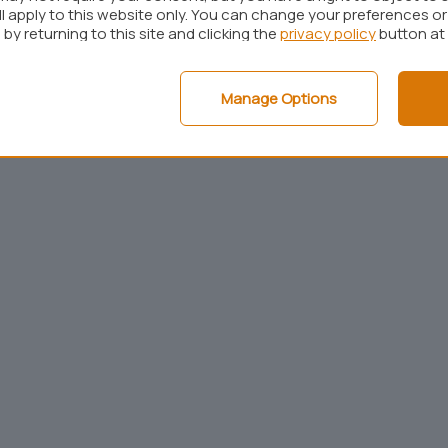
che. Sugli iPhone ove Siri risulta attivato, è
ll apply to this website only. You can change your preferences o
by returning to this site and clicking the
privacy policy
button at
e a disabilitare automaticamente la composizione
esta configurazione ed iOS 6.1.3, l’aggressione non
Manage Options