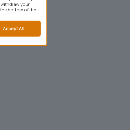
r withdraw your
 the bottom of the
Accept All