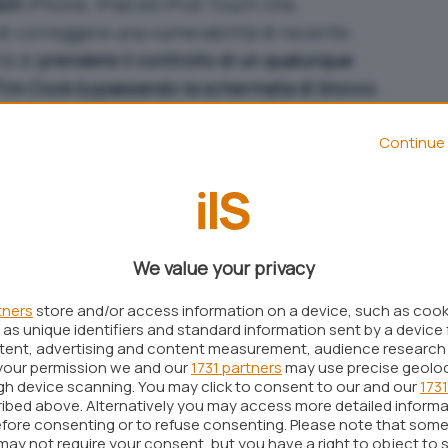
ili
iPhone, iPad ed iPod Touch che,
i correggere una vulnerabilità di recente
tà di
prendere il controllo di un qualunque
Tim Cook bypassando la schermata di blocco
.
ha appena mostrato di essere riuscito a “forzare”
Continue 
.1.3 che necessitava dell’introduzione di un codice
ppena messa in evidenza, un malintenzionato
 il telefono, verificare la galleria fotografica
We value your privacy
ed effettuare delle chiamate.
tners
store and/or access information on a device, such as coo
 di accedere, in modo non autorizzato, alle
as unique identifiers and standard information sent by a device 
elafonino” è il meccanismo per l’effettuazione di
ntent, advertising and content measurement, audience research
your permission we and our
1731 partners
may use precise geolo
lizza l’assistente digitale Apple Siri
– consiglia
ugh device scanning. You may click to consent to our and our
1731
ori esperti di Sophos – sarebbe bene, per
ibed above. Alternatively you may access more detailed inform
fore consenting or to refuse consenting. Please note that some
ere disabilitato la funzione per la composizione
may not require your consent, but you have a right to object to 