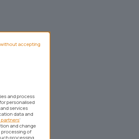
without accepting
kies and process
for personalised
 and services
cation data and
 partners
’
ation and change
 processing of
such processing.