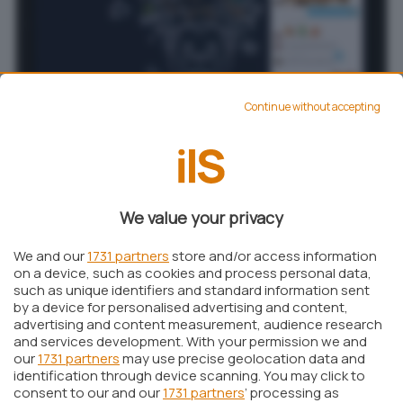
Continue without accepting
We value your privacy
Con
iPadOS
Apple vuole scrollarsi di dosso la
nomea di un sistema operativo – iOS –
We and our
1731 partners
store and/or access information
progettato per gli smartphone e semplicemente
on a device, such as cookies and process personal data,
such as unique identifiers and standard information sent
“portato” sui tablet dell’azienda.
by a device for personalised advertising and content,
advertising and content measurement, audience research
La nuova piattaforma, al momento distribuita in
and services development. With your permission we and
versione beta per gli sviluppatori,
da luglio in
our
1731 partners
may use precise geolocation data and
identification through device scanning. You may click to
beta pubblica e in autunno installabile da parte
consent to our and our
1731 partners
’ processing as