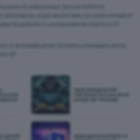
icurarsi di selezionare
Secure AirPrint
e
 alternativa, si può anche fare clic sulla scheda
IP
pecificandone il corrispondente indirizzo IP
ura, si dovrebbe poter tornare a stampare senza
tti HP.
e
Apple spiega perché
 su Linux
macOS può bloccare alcuni
ulazione
prompt del Terminale
el: perché
Apple apre ai container su