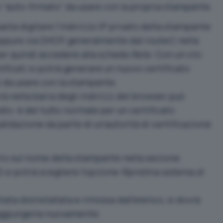
 “auto-firmato” da usare con la propria stampante.
sta digitare l’indirizzo IP privato della stampante
ppure via DHCP, generalmente dal router) nella
wser quindi accedere alla scheda
Rete
. Con un clic
ificati
, si potrà generare un nuovo certificato
ni da usare con la stampante.
à nella barra degli indirizzi del browser può
o: è del tutto normale per un certificato
alidazione da parte di un’autorità di certificazione
tro sul nome della stampante nella sezione
si potrà scegliere l’opzione
Ripristina sistema di
ta disinstallata e rimossa dall’elenco, si dovrà
 aggiungerla nuovamente.