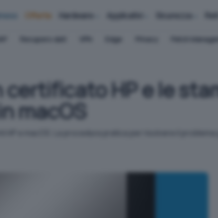
iness
Offerte
Hardware
Applicativi
Sicurezza
Ret
AP
Recupero dati
VPN
Edge
Privacy
Patch Manag
 certificato HP e le st
 in macOS
 HP e macOS. La procedura pratica per risolvere il problema 