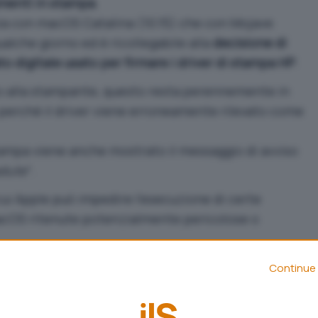
umenti in stampa
.
sia con macOS Catalina (10.15) che con Mojave
qualche giorno ed è ricollegabile alla
decisione di
to digitale usato per firmare i driver di stampa HP
.
o alla stampante, questo resta perennemente in
 perché il driver viene erroneamente rilevato come
stampa viene anche mostrato il messaggio di avviso
adute
“.
ui Apple può impedire l’esecuzione di certe
 macOS ritenute potenzialmente pericolose o
impedire il funzionamento delle singole
Continue 
orrispondente certificato di firma.
izzato che tiene traccia dei certificati revocati