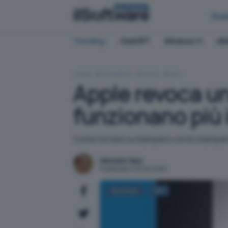
BUSINESS
Bus
Trending:
ChatGPT
Windows 11
QN
HOME
STAMPANTI
OFFICE
MAC
Apple revoca un
funzionano più
Come tornare a stampare con le stampanti
Michele Nasi
Pubblicato il 28 ott 2020
Business
HP