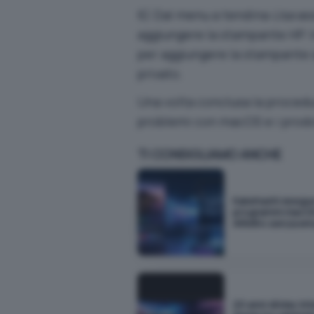
6) Dal menu a tendina
Usa
ass
aggiungere la stampante HP. In
per aggiungere la stampante s
privato.
Una volta conclusa la proced
problemi con macOS e i prodo
TI CONSIGLIAMO ANCHE
Kakehashi esegu
programmi macOS
ARM64 senza em
20 anni di Mac Int