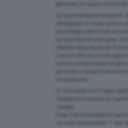
generare un nuovo certificato
4) La procedura è semplice: ba
(assegnato in modo statico o
barra degli indirizzi del bro
su
Impostazioni avanzate, Cert
digitale della durata di 10 an
L’avviso
Non sicuro
che apparir
essere completamente ignorat
generato in proprio senza la v
riconosciuta.
5) Cliccando con il tasto des
Stampanti e scanner
di macOS 
stampa
.
Dopo che la stampante sarà sta
cliccare sul pulsante “+” per