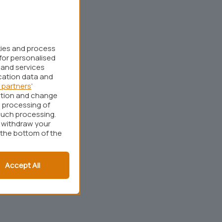
kies and process
for personalised
 and services
cation data and
 partners
’
ation and change
 processing of
such processing.
r withdraw your
 the bottom of the
Accept All