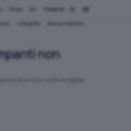
i
Cloud
OS
Pubblicità
ement
Crittografia
Backup e Ripristino
ampanti non
generando un nuovo certificato digitale.