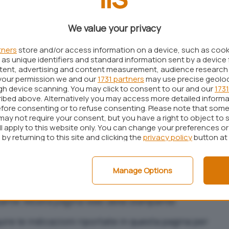
 comunque solita inviare indicazioni ben precise
OS: questa volta è toccato a Catalina e Mojave.
We value your privacy
la revoca sia stata una decisione assunta in
i Apple oppure applicata su richiesta di HP.
tners
store and/or access information on a device, such as coo
as unique identifiers and standard information sent by a device 
lema su macOS e tornare a stampare
ntent, advertising and content measurement, audience research
your permission we and our
1731 partners
may use precise geolo
ugh device scanning. You may click to consent to our and our
1731
ibed above. Alternatively you may access more detailed inform
ulle stampanti HP collegato con il sistema macOS è
fore consenting or to refuse consenting. Please note that some
ici passaggi:
may not require your consent, but you have a right to object to 
ll apply to this website only. You can change your preferences o
in modo da cancellare
by returning to this site and clicking the
privacy policy
button at
ary/Printers/hp
mente indicato come malware.
Manage Options
stema su macOS e portarsi nella sezione
Stampanti
e sulla stampante HP, selezionare
Impostazioni
lsante
Mostra pagina web della stampante
.
guire
le indicazioni riportate in questa pagina
per