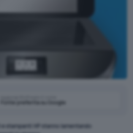
Aggiungi IlSoftware.it come
Fonte preferita su Google
e stampanti HP stanno lamentando