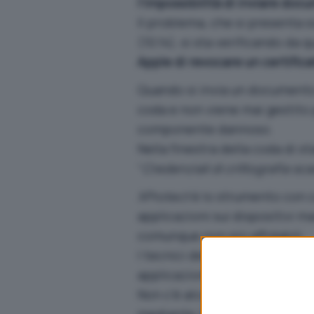
l’impossibilità di inviare doc
Il problema, che si presenta 
(10.14), si sta verificando da 
Apple di revocare un certifica
Quando si invia un document
coda e non viene mai gestito
componente dannoso.
Nella finestra della coda di 
“
Credenziali di crittografia sc
XProtect
è lo strumento con c
applicazioni sui dispositivi
comunque non più affidabili.
I tecnici della Mela possono 
applicazioni revocandone il c
Non c’è alcun database central