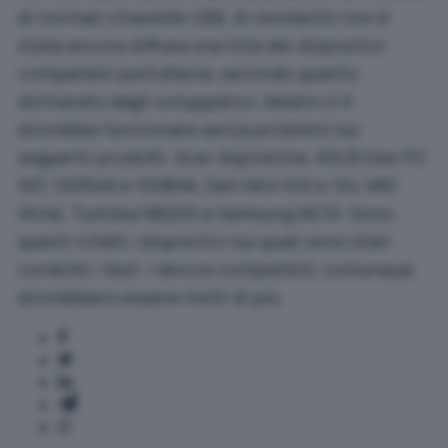
di normali chiavette USB. Al momento non è
stata ancora diffusa una lista dei dispositivi
compatibili purtuttavia, secondo quanto
dichiarato dagli sviluppatori, Moblin 2.0
dovrebbe funzionare senza problemi sui
seguenti prodotti: Acer AspireOne, ASUS Eee PC
901, 1005HA e 1008HA, Dell Mini 9,10 e 10v, MSI
Wind, Toshiba NB205 e Samsung NC10. Sono
questi infatti i dispositivi sui quali sono stati
condotti i test: i device compatibili, comunque,
dovrebbero essere molti di più.