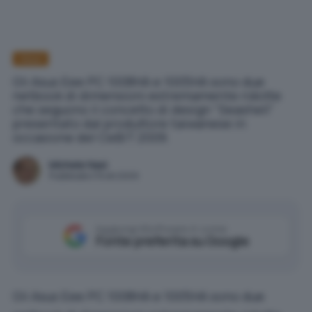
Asus
Gli Asus Eee PC 1008HA e 1005HA sono due
netbook di dimensioni estremamente ridotte
che seguono il concetto di design "Seashell"
presentato dal produttore taiwanese in
occasione del CeBIT 2009.
Michele Nasi
Pubblicato il 15 ott 2009
Aggiungi IlSoftware.it come
Fonte preferita su Google
Gli Asus Eee PC 1008HA e 1005HA sono due