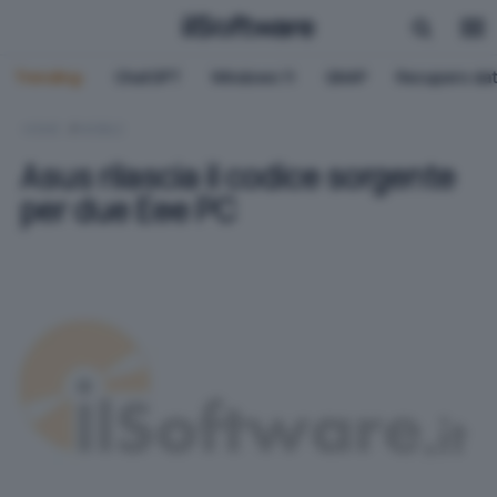
Trending:
ChatGPT
Windows 11
QNAP
Recupero dat
HOME
MOBILE
Asus rilascia il codice sorgente
per due Eee PC