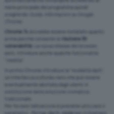
automaticamente installabile accedendo al
menu principale del programma quindi
scegliendo
Guida, Informazioni su Google
Chrome
.
Chrome 74
dovrebbe essere installato quanto
prima perché consente di
risolvere 39
vulnerabilità
. La nuova release del browser,
però, introduce anche qualche funzionalità
“inedita”.
In primis Chrome introduce la “modalità dark”,
un’interfaccia a sfondo nero che può essere
eventualmente abilitata dagli utenti in
sostituzione della soluzione cromatica
tradizionale.
Per forzare l’attivazione è possibile utilizzare il
parametro
per richiamare
-force-dark-mode