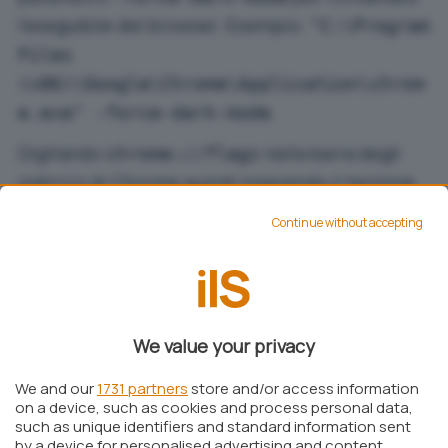
l’eseguibile del browser. Esempio:
"C:\Program
Files
(x86)\Google\Chrome\Application\chrom
.
e.exe" -force-dark-mode
Digitando
nella barra degli
chrome://flags
indirizzi di Chrome quindi inserendo il termine
nella casella di ricerca, è possibile attivare
lazy
Continue without accepting
il caricamento posticipato delle immagini e dei
frame che compongono qualunque pagina web.
We value your privacy
We and our
1731 partners
store and/or access information
on a device, such as cookies and process personal data,
such as unique identifiers and standard information sent
by a device for personalised advertising and content,