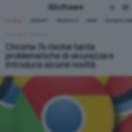
Trending:
ChatGPT
Windows 11
QNAP
Recupero dat
HOME
RETI
BROWSER
Chrome 74 risolve tante
problematiche di sicurezza e
introduce alcune novità