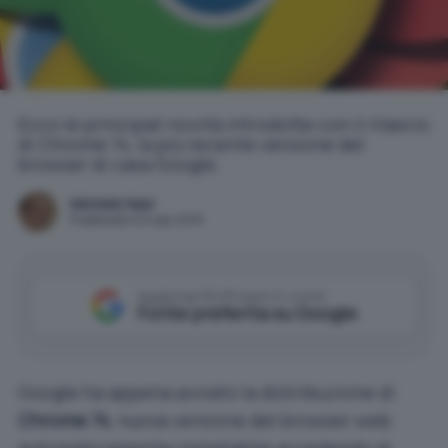
Ecco le principali novità introdotte con il rilascio
di Chrome 74, la più recente versione del
browser di casa Google.
Michele Nasi
Pubblicato il 24 apr 2019
Aggiungi IlSoftware.it come
Fonte preferita su Google
Google ha appena avviato la distribuzione di
Chrome 74
, nuova versione del browser web