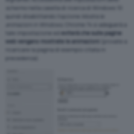
schermo
nella casella di ricerca di Windows 10
quindi disabilitando l’opzione
Mostra le
animazioni in Windows
, Chrome 74 si adeguerà a
tale impostazione ed
eviterà che sulle pagine
web vengano mostrate le animazioni
(provate a
ricaricare la pagina di esempio citata in
precedenza).