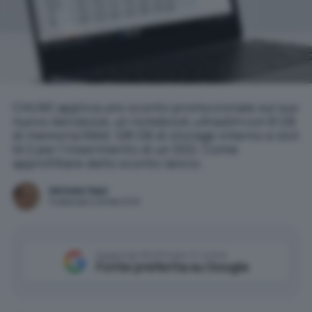
CHUWI applica uno sconto promozionale sul suo
nuovo Aerobook, un notebook
ultraslim
con 8 GB
di memoria RAM, 128 GB di storage interno e slot
M.2 per l'inserimento di un SSD. Come
approfittare dello sconto lancio.
Michele Nasi
Pubblicato il 28 feb 2019
Aggiungi IlSoftware.it come
Fonte preferita su Google