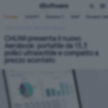
Trending:
ChatGPT
Windows 11
QNAP
Recupero dat
HOME
HARDWARE
NOTEBOOK
MOBILE
CHUWI presenta il nuovo
Aerobook: portatile da 13,3
pollici ultrasottile e compatto a
prezzo scontato