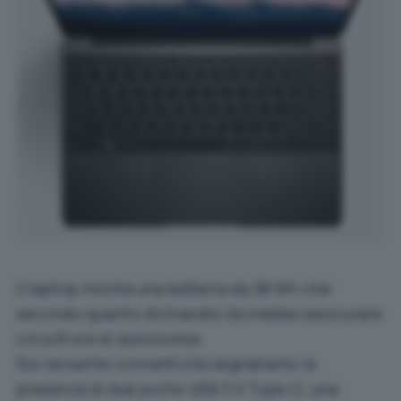
Il laptop monta una batteria da 38 Wh che
secondo quanto dichiarato dovrebbe assicurare
circa 8 ore di autonomia.
Sul versante connettività segnaliamo la
presenza di due porte USB 3.0 Type-C, una