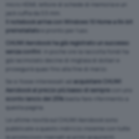
micro HDMI, lettore di schede di memoria e un
jack cuffia da 3,5 mm.
Il notebook arriva con Windows 10 Home a 64 bit
preinstallato
e pronto per l’uso.
CHUWI Aerobook ha già registrato un successo
senza confini
: in poche ore la raccolta fondi ha
già racimolato decine di migliaia di dollari e
proseguirà quasi fino alla fine di marzo.
Se si fosse interessati ad
acquistare CHUWI
Aerobook al prezzo più basso di sempre
con uno
sconto lancio del 25%
basta fare riferimento a
questa pagina
.
Le ultime novità sul CHUWI Aerobook sono
pubblicate
a questo indirizzo
insieme con tutte
le promozioni riservati ai primi acquirenti.