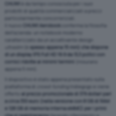
CHUWI
è da tempo conosciuta per i suoi
prodotti di qualità commercializzati a prezzi
particolarmente concorrenziali.
Il nuovo
CHUWI Aerobook
conferma la filosofia
dell’azienda: un notebook moderno
caratterizzato da un accattivante design
ultraslim
(è
spesso appena 15 mm) che dispone
di un display IPS Full HD 16:9 da 13,3 pollici con
cornici ridotte ai minimi termini
(misurano
appena 5 mm).
Il dispositivo è stato appena presentato sulla
piattaforma di
crowd-funding
Indiegogo e viene
offerto
al prezzo promozionale di 379 dollari pari
a circa 330 euro (nella versione con 8 GB di RAM
e 128 GB di memoria interna eMMC) per i primi
che si registreranno
facendo riferimento a