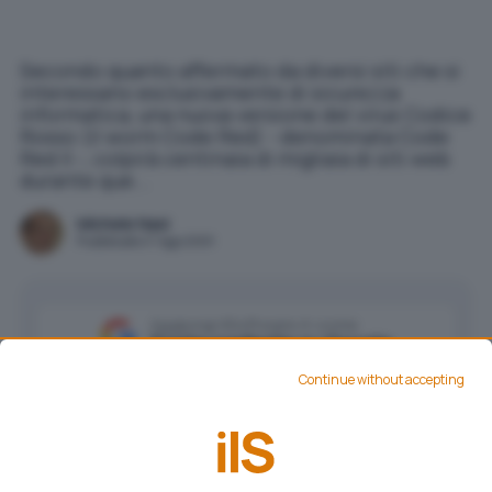
Secondo quanto affermato da diversi siti che si
interessano esclusivamente di sicurezza
informatica, una nuova versione del virus Codice
Rosso (il worm Code Red) - denominata Code
Red II -, colpirà centinaia di migliaia di siti web
durante que...
Michele Nasi
Pubblicato il 7 ago 2001
Aggiungi IlSoftware.it come
Fonte preferita su Google
Continue without accepting
Secondo quanto affermato da diversi siti che si
interessano esclusivamente di sicurezza