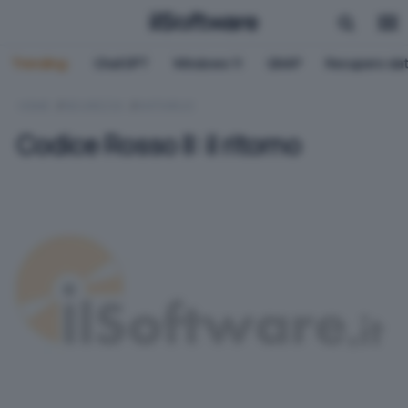
Trending:
ChatGPT
Windows 11
QNAP
Recupero dat
HOME
SICUREZZA
ANTIVIRUS
Codice Rosso II: il ritorno