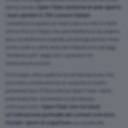
dell’azienda,
Open Fiber sostiene di aver aperto
i suoi cantieri in 150 comuni italiani
.
L’obiettivo è quello di realizzare la rete in fibra
ottica fino a 1 Gbps che permetterà di accedere
alla connettività a banda ultralarga anche nelle
zone rurali e nelle aree del Paese sino ad oggi
“dimenticate” dagli altri operatori di
telecomunicazioni.
Purtroppo, ed è questa la contestazione che
era stata mossa anche di recente a livello
parlamentare (
Fibra ottica Open Fiber nelle
aree bianche: l’azienda condivida più
informazioni
),
Open Fiber non fornisce
un’indicazione puntuale dei comuni ove sono
iniziati i lavori di copertura
ma condivide