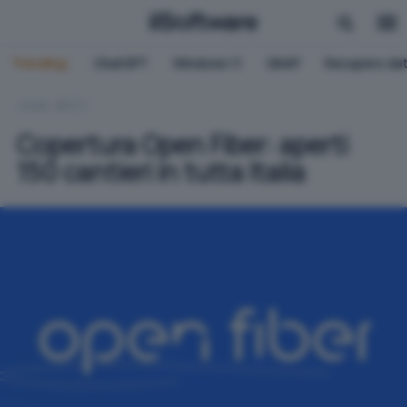
Trending:
ChatGPT
Windows 11
QNAP
Recupero dat
HOME
RETI
Copertura Open Fiber: aperti
150 cantieri in tutta Italia