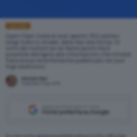
Open Fiber
Open Fiber rivela di aver aperto 150 cantieri
lungo tutto lo stivale, dalle Alpi alla Sicilia. Di
nomi dei comuni se ne fanno pochi ma è
possibile attingere alle informazioni che Infratel
Italia aveva recentemente pubblicato nei suoi
fogli elettronici.
Michele Nasi
Pubblicato il 15 giu 2018
Aggiungi IlSoftware.it come
Fonte preferita su Google
In una nota appena pubblicata sul sito ufficiale