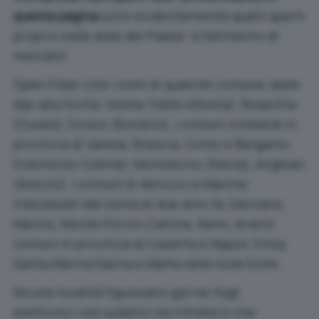
questa pagina
sono evidentemente quelli aperti
proprio nelle aree del Paese “a fallimento di
mercato”.
Open Fiber cita i nomi di qualche comune, dalle
Alpi alla Sicilia: Issime (Valle d’Aosta), Roaschia
(Cuneo), Grosio (Sondrio), i comuni lombardi in
provincia di Varese, Brescia, Como e Bergamo,
Enemonzo (Udine), Montalcino (Siena), Anghiari
(Arezzo), i comuni di Abruzzo e Marche
interessati dal sisma di due anni fa, Genzano,
Marino, Monte Porzio Catone, Nemi, diversi
comuni in provincia di Caserta e Napoli, Enna,
Santa Marina Salina e Malfa nelle Isole Eolie.
Alcune località figuravano già nei fogli
elettronici resi pubblici da Infratel e che