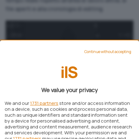
file aperti e alla cronologia di editing.
Continue without accepting
We value your privacy
We and our
1731 partners
store and/or access information
on a device, such as cookies and process personal data,
such as unique identifiers and standard information sent
by a device for personalised advertising and content,
advertising and content measurement, audience research
and services development. With your permission we and
our
1731 partners
may use precise geolocation data and