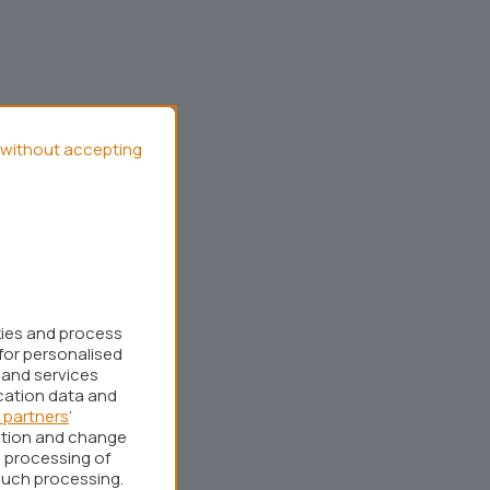
without accepting
kies and process
for personalised
 and services
cation data and
 partners
’
ation and change
 processing of
such processing.