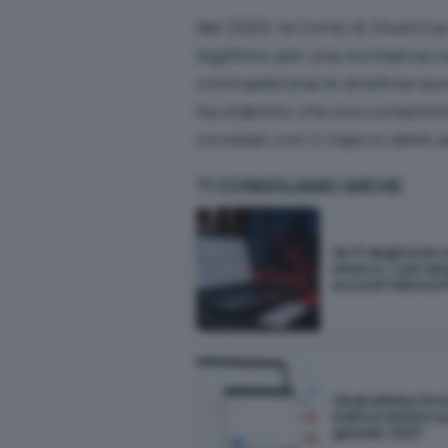
Nel 2020, la Corte di Giustiz
legittimo per una normativa na
contraddiceva le direttive eur
ha stabilito che era consenti
correlati con il rilascio delle 
TI CONSIGLIAMO ANCHE
Wi-Fi degli hotel 
attacco: così rub
account Microsof
Gmail elimina l'inv
indirizzi esterni a
gennaio 2027