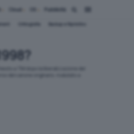
i
Cloud
OS
Pubblicità
ement
Crittografia
Backup e Ripristino
 1998?
hiesto a TIM dopo la liberalizzazione del
rso del canone originario, rivalutato a