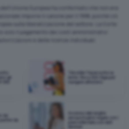
ia dell’Unione Europea ha confermato che non era
zionale imporre il canone per il 1998, poiché ciò
opee sulla liberalizzazione del settore. La Corte
to solo il pagamento dei costi amministrativi
autorizzazioni e delle licenze individuali.
sotto
TIM eSIM Travel sotto la
ano gli
lente: fino a 300 Giga per
t 365
navigare all'estero
Accesso alle lunghe
io da
aeroportuali in regalo con i
 partire da
piani eSIM Saily con dati
illimitati