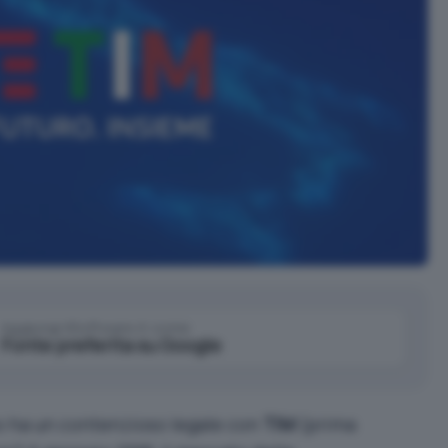
Aggiungi IlSoftware.it come
Fonte preferita su Google
no ha un contenzioso legale con
TIM
(prima