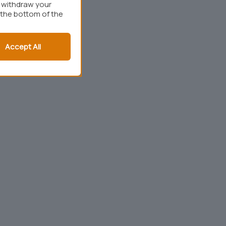
r withdraw your
 the bottom of the
Accept All