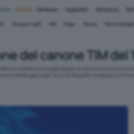
iness
Offerte
Hardware
Applicativi
Sicurezza
Ret
AP
Recupero dati
VPN
Edge
Privacy
Patch Manag
one del canone TIM del
volti in un contenzioso legale legato al canone concessorio ric
ni di battaglie legali, la Corte d'Appello ha disposto il rimbo