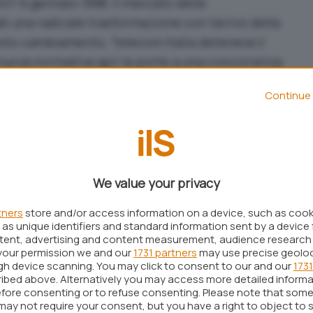
nni? A gennaio 1998, il mercato delle
bì una radicale trasformazione con l’arrivo della
esto cambiamento, Telecom Italia deteneva il
nuova normativa aprì le porte a una concorrenza
quel contesto di trasformazione, lo Stato impose
Continue 
one
concessorio di circa 500 milioni di euro.
a, sostenendo che il canone non fosse dovuto in
va modificato le condizioni di operatività nel
n l’apertura del mercato, non vi era più
We value your privacy
nto di un canone che era stato concepito in un
tners
store and/or access information on a device, such as coo
as unique identifiers and standard information sent by a device 
M arrivata fino ai giorni nostri
ntent, advertising and content measurement, audience research
your permission we and our
1731 partners
may use precise geolo
ugh device scanning. You may click to consent to our and our
1731
IM si è protratto per anni, con una lunga serie di
ibed above. Alternatively you may access more detailed inform
 varie istanze giudiziarie. Con un comunicato
fore consenting or to refuse consenting. Please note that some
may not require your consent, but you have a right to object to 
di aver ricevuto comunicazione circa la decisione