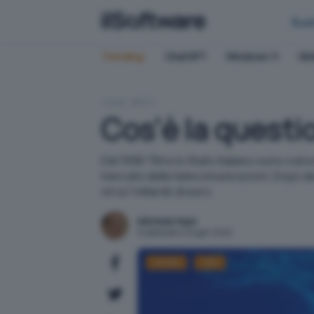
Bus
Trending:
ChatGPT
Windows 11
QN
HOME
RETI
Cos'è la questi
Dal 1998 TIM e lo Stato italiano sono coin
mercato delle telecomunicazioni. Dopo decen
circa 1 miliardo di euro.
Michele Nasi
Pubblicato il 22 gen 2025
Diritto
TIM