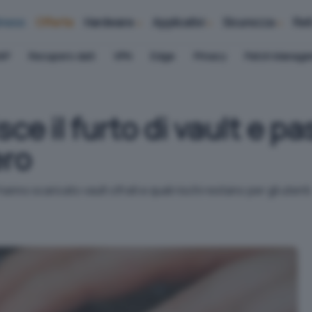
iness
Offerte
Hardware
Applicativi
Sicurezza
Ret
AP
Recupero dati
VPN
Edge
Privacy
Patch Manag
ce il furto di vault e p
ero
o scaricato vault cifrati e quali rischi restano per gli utenti