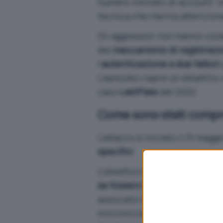
numero limitato di account: m
tecnica che merita attenzion
Gli aggressori non hanno viol
del
meccanismo di registrazio
l’
autenticazione a due fattori
L’episodio riapre un dibattito
caso
LastPass
del 2022
.
Come sono stati compro
L’attacco è iniziato il 31 ma
specifici
.
L’obiettivo non era craccare la
se fossero legittimi
, sfruttan
associato un dispositivo all’a
sincronizzazione e il download 