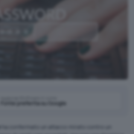
Aggiungi IlSoftware.it come
Fonte preferita su Google
e
ha confermato un attacco mirato contro un