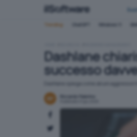
Bus
Trending:
ChatGPT
Windows 11
QN
HOME
SICUREZZA
PASSWORD MANAGEMENT
Dashlane chiaris
successo davv
Dashlane spiega come alcuni aggressori hann
Riccardo Palermo
Pubblicato il 5 giu 2026