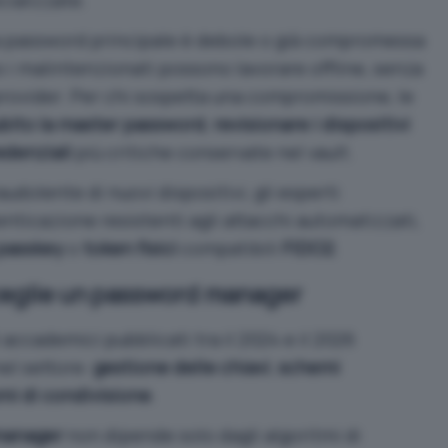
a password principale è debole o già compromessa
aso i malintenzionati possono lavorare offline, senza
provider. Per chi sospetta una compromissione, le
bito la master password
,
revisionare i dispositivi
edenziali
più critiche conservate nel vault.
udolente di nuovi dispositivi, gli esperti
ticazione resistenti agli attacchi automatizzati,
passkey
o
token fisici
compatibili
FIDO2
.
ceglie un password manager
 accademici pubblicati tra il 2024 e il 2026
nel settore:
gestione delle chiavi
,
schemi
i di condivisione
.
manager
non dipende solo dagli algoritmi di