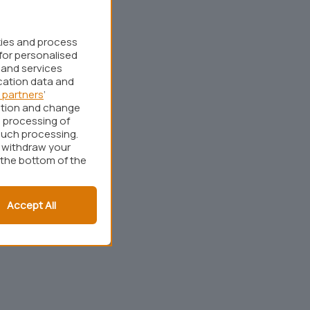
kies and process
for personalised
 and services
cation data and
 partners
’
ation and change
 processing of
such processing.
r withdraw your
 the bottom of the
Accept All