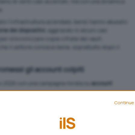
eno di venti casi accertati, ma con una dinamica
e.
ato l’infrastruttura aziendale, bensì hanno abusato
ne dei dispositivi
, aggirando in alcuni casi
per sincronizzare copie cifrate dei vault.
 che il settore conosce bene, soprattutto dopo il
messi gli account colpiti
ggio 2026 con una campagna mirata su
account
Continue 
 crittografia, ma
registrare nuovi dispositivi come
do le procedure di autenticazione. Una volta
ccount bersaglio, il sistema ha consentito la
del vault cifrato. I controlli automatici di