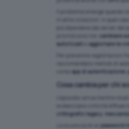
Il problema emerge quando l
in altre violazioni: in quel c
più dipendere dai server del 
priorità sono tre:
cambiare su
autorizzati
e
aggiornare le cr
Per prevenire registrazioni fra
raccomandano metodi di auten
come
app di autenticazione
,
Cosa cambia per chi s
L’episodio arriva mentre studi
evidenziano criticità diffuse 
crittografici legacy
,
meccanism
La sicurezza di un
password 