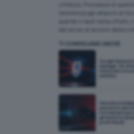
cifratura. Procedure di auten
resistenza agli attacchi di fo
quando il vault resta cifrato
dal server al terreno della crit
TI CONSIGLIAMO ANCHE
Google Passwor
Manager, tre atta
minacciano acco
passkey
Giornata mondiale
password: perch
non bastano più 
gli hacker le ruba
pochi minuti)