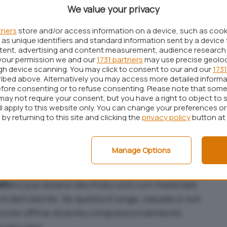
gior parte dei tentativi, ma in alcuni casi gli
We value your privacy
 la procedura con successo.
tners
store and/or access information on a device, such as coo
evitabile: anche nel 2022 gli attaccanti ottennero
as unique identifiers and standard information sent by a device 
ntent, advertising and content measurement, audience research
oi analizzate offline per recuperare password da
your permission we and our
1731 partners
may use precise geolo
boli
. La differenza sta nel vettore iniziale: là fu
ugh device scanning. You may click to consent to our and our
1731
ibed above. Alternatively you may access more detailed inform
iendale, qui sono stati presi di mira gli utenti. Il
fore consenting or to refuse consenting. Please note that some
elemento comune e preoccupante: archivi cifrati
may not require your consent, but you have a right to object to 
ll apply to this website only. You can change your preferences o
mpo per eventuali tentativi di decifrazione.
by returning to this site and clicking the
privacy policy
button at
ca vault illeggibile
Manage Options
zero-knowledge
: l’azienda non conserva le chiavi
rchivi utente. Il file scaricato dagli aggressori è
fici
e può essere decifrato solo con materiale
d dell’utente. Se questa è lunga, casuale e non
frazione offline diventa computazionalmente
ializzate.