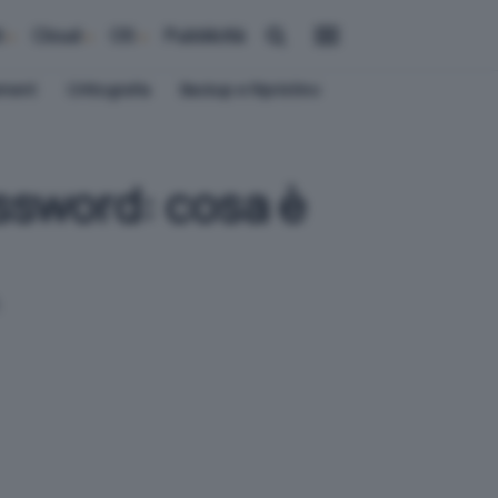
i
Cloud
OS
Pubblicità
ement
Crittografia
Backup e Ripristino
assword: cosa è
.