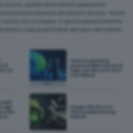
ticazione, qualità della master password e
rza bruta sono elementi altrettanto decisivi. Anche
, il rischio non scompare: si sposta semplicemente
toanalisi e alla qualità delle abitudini dell’utente.
d
Come recuperare le
cchi
password dalla memoria di
unt con
Edge: per Microsoft non è
un problema
Focus
 della
é oggi
Google offre fino a 1,5
(e come
milioni di dollari per bug
no in
Android