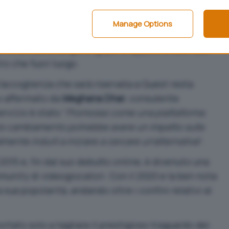
ation
Manage Options
fre la possibilità di partecipare o meno a Quest.
 focalizzata sul gaming, però, appare chiaro tale
tro che fuori luogo.
accoglienza che sarà riservata a Quest resta
o affermato da
Meghana Dhar
, consulente
ervizio è stato “
Promosso come una piattaforma
to cambiamento potrebbe avere un impatto sulla
lmente indurli a iniziare a cercare un’alternativa
“.
 2015 e, fin dal suo debutto online, è divenuto una
nity di videogiocatori. Con il 2020 e la ben nota
a sua popolarità, andando oltre i confini relativi al
rtato solo a tagliare il prestigioso traguardo dei