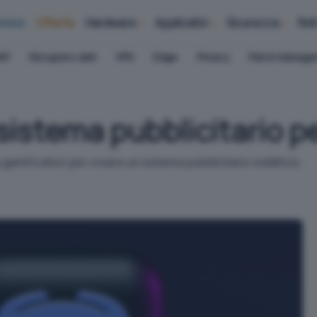
iness
Offerte
Hardware
Applicativi
Sicurezza
Ret
AP
Recupero dati
VPN
Edge
Privacy
Patch Manag
sistema pubblicitario pe
 gamification per creare un sistema pubblicitario redditizio.