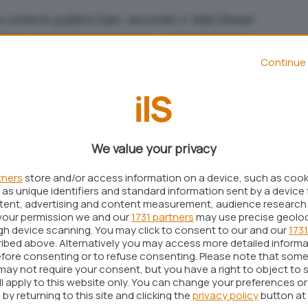
to sistemi pubblicitari, secondo il
Wall Street
iare già nel breve periodo. La piattaforma, a
elle promozioni, sfruttando la filosofia nota
Continue 
rà una sorta di gioco, chiamato
Quest
, attraverso
 le
pubblicità degli inserzionisti
.
We value your privacy
ti con Quest richiedono l’utilizzo di uno specifico
 all’interno del titolo, con un
sistema di premi
che
tners
store and/or access information on a device, such as coo
 partecipare a tale attività.
as unique identifiers and standard information sent by a device 
ntent, advertising and content measurement, audience research
anagrafici
,
posizione geografia
e videogiochi
your permission we and our
1731 partners
may use precise geolo
ugh device scanning. You may click to consent to our and our
1731
otrebbero vedersi assegnate missioni di diversa
ibed above. Alternatively you may access more detailed inform
missioni relative a Quest, secondo quanto emerso,
fore consenting or to refuse consenting. Please note that some
may not require your consent, but you have a right to object to 
del mese corrente, ovvero
aprile 2024
.
ll apply to this website only. You can change your preferences o
by returning to this site and clicking the
privacy policy
button at
icitari: la piattaforma punta sulla