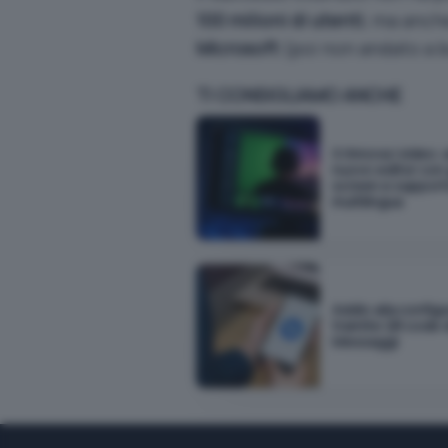
100 milioni di utenti
, ma anche
Microsoft
(poi non andato a b
TI CONSIGLIAMO ANCHE
X rinnova i video: a
nuovo editor con
screen e suppor
multilingua
Addio alla config
tramite QR code 
Messaggi