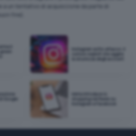
 a un tentativo di acquisizione da parte di
uon fine).
rriva il
Instagram sotto attacco: il
 green
curioso exploit che aggira
to
la sicurezza degli account
urazione
Meta introduce lo
di Google
shopping nei Reels su
Instagram e Facebook