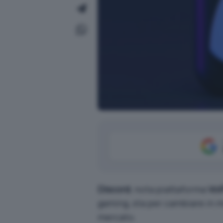
Discord
, nota piattaforma
VoI
gaming, sta per cambiare in m
mercato.