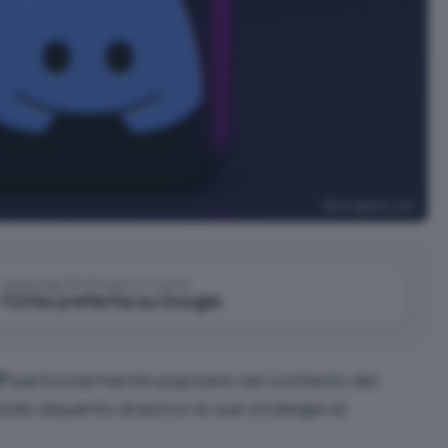
unsplash.com
Aggiungi IlSoftware.it come
Fonte preferita su Google
P
particolarmente popolare nel contesto del
odo alquanto drastico le sue strategie di