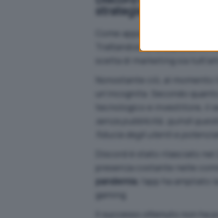
webpage.
strategia della gamific
Come appare ovvio, Discord of
Trattandosi di una piattaforma
scelta di marketing sia tutt’al
Nonostante ciò, al momento l’
un’incognita. Secondo quant
tecnologico e investitore, il s
senza pubblicità, quindi ques
fiducia degli utenti e potenzia
Discord è stato rilasciato nel
presenza costante nelle commu
pandemia
, l’app ha ampliato l
gaming.
Il successo ottenuto non ha po