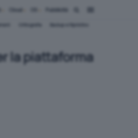
i
Cloud
OS
Pubblicità
ement
Crittografia
Backup e Ripristino
r la piattaforma