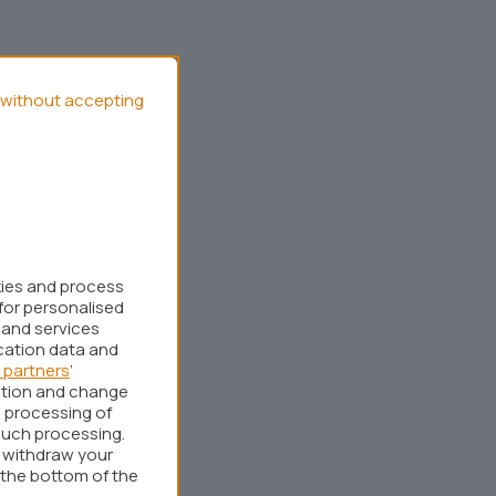
without accepting
kies and process
for personalised
 and services
cation data and
 partners
’
ation and change
 processing of
such processing.
r withdraw your
 the bottom of the