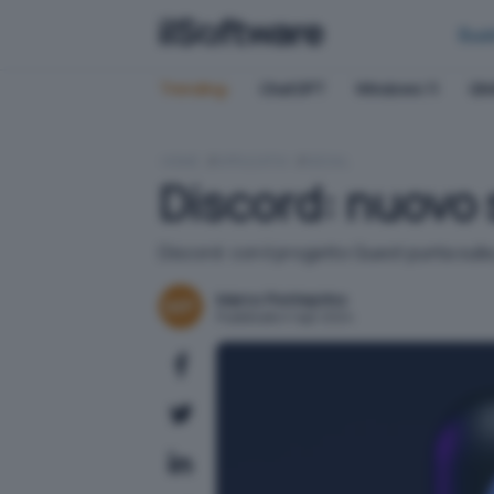
Bus
Trending:
ChatGPT
Windows 11
QN
HOME
APPLICATIVI
SOCIAL
Discord: nuovo 
Discord: con il progetto Quest punta sulla
Marco Ponteprino
Pubblicato il 1 apr 2024