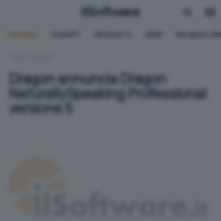
Trending:
ChatGPT
Windows 11
QNAP
Recupero dat
HOME
OFFICE
Dragon annuncia Dragon
NaturallySpeaking Professional
versione 5