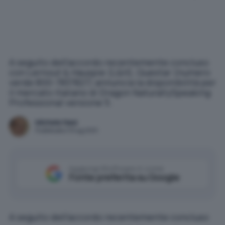
A seguito dell'accordo recentemente concluso
con Lernout & Hauspie (L&H), Questar (numero
verde 800-7837827) annuncia la disponibilità per
il mercato italiano di Dragon NaturallySpeaking
Professional versione 5.
Michele Nasi
Pubblicato il 9 lug 2001
Aggiungi IlSoftware.it come
Fonte preferita su Google
A seguito dell’accordo recentemente concluso