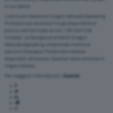
in cui opera.
L’edizione italiana di Dragon NaturallySpeaking
Professional versione 5 è già disponibile al
prezzo utente finale di lire 1.799.000 (IVA
inclusa). La famiglia di prodotti Dragon
NaturallySpeaking comprende inoltre le
edizioni Standard, Preferred e Mobile
disponibili attraverso Questar nella versione in
lingua italiana.
Per maggiori informazioni:
Questar