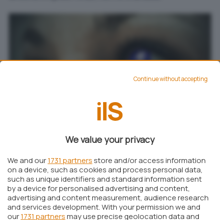
Continue without accepting
Tutte le app utilizzabili su Facebook presentano
nella barra degli indirizzi l’URL
We value your privacy
. In realtà, ad
https://apps.facebook.com
We and our
1731 partners
store and/or access information
essere caricata dai server di Facebook è
on a device, such as cookies and process personal data,
such as unique identifiers and standard information sent
solamente la parte superiore della finestra (la
by a device for personalised advertising and content,
striscia a sfondo blu con il logo del social
advertising and content measurement, audience research
and services development. With your permission we and
network, la casella di ricerca ed il nome
our
1731 partners
may use precise geolocation data and