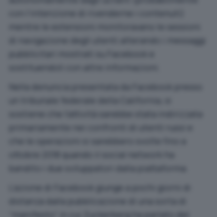
con l’intenzione di rivenderne i contenuti)
mentre le estensioni monitoravano le sessioni
di navigazione degli utenti alterando i messaggi
pubblicitari mostrati su Facebook e
sostituendoli con altre informazioni.
Nella denuncia presentata da Facebook
presso
un tribunale federale della California, si
sostiene che l’attività sarebbe stata indirizzata
primariamente nei confronti di utenti russi e
che le operazioni si sarebbero svolte fino a
ottobre 2018 quando il social network ha
bandito i due sviluppatori dalla piattaforma.
L’azione di Facebook giunge a pochi giorni di
distanza dalla pubblicazione di una sorta di
“manifesto” in cui Zuckerberg ha parlato del