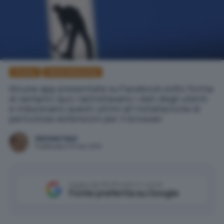
Privacy
Social networking
Alcune app presentate su Facebook sotto forma
di semplici quiz rastrellavano i dati degli utenti
e inducevano questi ultimi all'installazione di
pericolose estensioni per il browser.
Michele Nasi
Pubblicato il 13 mar 2019
Aggiungi IlSoftware.it come
Fonte preferita su Google