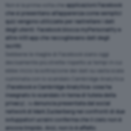
Non è la prima volta che
applicazioni Facebook
che si presentano all’apparenza come semplici
quiz vengono utilizzate per rastrellare i dati
degli utenti
:
Facebook blocca myPersonality e
altre 400 app che raccoglievano dati degli
iscritti
.
Sebbene le maglie di Facebook siano oggi
decisamente più strette rispetto ai tempi in cui
ebbe inizio la sottrazione dei dati su vasta scala
culminata con lo scandalo Cambridge Analytica
(
Facebook e Cambridge Analytica: cosa ha
insegnato lo scandalo in tema di tutela della
privacy
), la
denuncia presentata dal social
network di Mark Zuckerberg nei confronti di due
sviluppatori ucraini conferma che il cielo non è
ancora limpido. Anzi, non lo è affatto
.