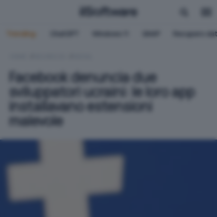
Trending:
ChatGPT
Windows 11
QNAP
Recupero dat
HOME
SICUREZZA
SOCIAL
Facebook denuncia due
sviluppatori ucraini: le loro app
installavano estensioni
malevole